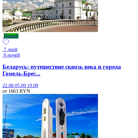
Новый
7 дней
6 ночей
Беларусь: путешествие сквозь века и города
Гомель-Брес...
22.08
05.09
19.09
от 1663
BYN