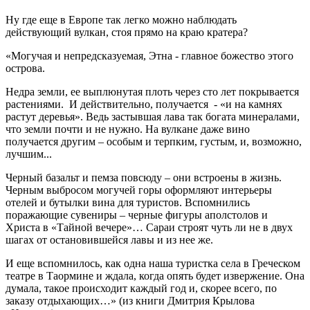
Ну где еще в Европе так легко можно наблюдать
действующий вулкан, стоя прямо на краю кратера?
«Могучая и непредсказуемая, Этна - главное божество этого
острова.
Недра земли, ее выплюнутая плоть через сто лет покрывается
растениями. И действительно, получается - «и на камнях
растут деревья». Ведь застывшая лава так богата минералами,
что земли почти и не нужно. На вулкане даже вино
получается другим – особым и терпким, густым, и, возможно,
лучшим...
Черный базальт и пемза повсюду – они встроены в жизнь.
Черным выбросом могучей горы оформляют интерьеры
отелей и бутылки вина для туристов. Вспомнились
поражающие сувениры – черные фигуры аполстолов и
Христа в «Тайной вечере»… Сараи строят чуть ли не в двух
шагах от остановившейся лавы и из нее же.
И еще вспомнилось, как одна наша туристка села в Греческом
театре в Таормине и ждала, когда опять будет извержение. Она
думала, такое происходит каждый год и, скорее всего, по
заказу отдыхающих…» (из книги Дмитрия Крылова