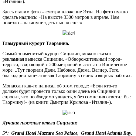
«Италия»).
Здесь ставим фото – смотри вложение Этна. На фото нужно
сделать надпись: «На высоте 3300 метров в апреле. Нам
повезло – накануне здесь выпал снег.»
Гламурный курорт Таормина.
Самый знаменитый курорт Сицилии, можно сказать –
рекламная вывеска Сицилии. «Обворожительный город-
терраса, взирающий с 200-метровой высоты на Ионическое
море. ..Тут творили Дали, Набоков, Дюма, Вагнер, Гете,
благодарно запечатлевая Таормину в своих изящных работах.
Мопассан как-то написал об этом городе: «Если кто-то
должен будет провести только один длень на Сицилии и
спросит, что необходимо увидеть, я без сомнения ответил бы:
Таормину!» (из книги Дмитрия Крылова «Италия»).
Лучшие
пляжные
отели
Сицилии
:
5*: Grand Hotel Mazzaro Sea Palace, Grand Hotel Atlantis Bay,