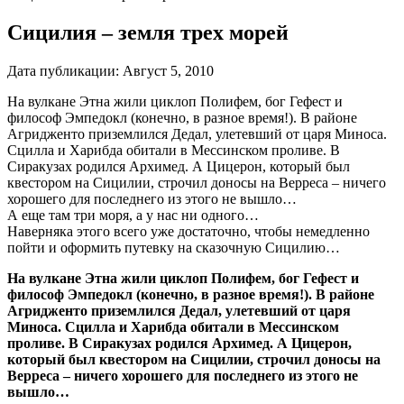
Сицилия – земля трех морей
Дата публикации:
Август 5, 2010
На вулкане Этна жили циклоп Полифем, бог Гефест и
философ Эмпедокл (конечно, в разное время!). В районе
Агридженто приземлился Дедал, улетевший от царя Миноса.
Сцилла и Харибда обитали в Мессинском проливе. В
Сиракузах родился Архимед. А Цицерон, который был
квестором на Сицилии, строчил доносы на Верреса – ничего
хорошего для последнего из этого не вышло…
А еще там три моря, а у нас ни одного…
Наверняка этого всего уже достаточно, чтобы немедленно
пойти и оформить путевку на сказочную Сицилию…
На вулкане Этна жили циклоп Полифем, бог Гефест и
философ Эмпедокл (конечно, в разное время!). В районе
Агридженто приземлился Дедал, улетевший от царя
Миноса. Сцилла и Харибда обитали в Мессинском
проливе. В Сиракузах родился Архимед. А Цицерон,
который был квестором на Сицилии, строчил доносы на
Верреса – ничего хорошего для последнего из этого не
вышло…