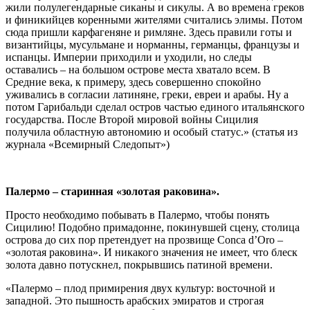
жили полулегендарные сиканы и сикулы. А во времена греков
и финикийцев коренными жителями считались элимы. Потом
сюда пришли карфагеняне и римляне. Здесь правили готы и
византийцы, мусульмане и норманны, германцы, французы и
испанцы. Империи приходили и уходили, но следы
оставались – на большом острове места хватало всем. В
Средние века, к примеру, здесь совершенно спокойно
уживались в согласии латиняне, греки, евреи и арабы. Ну а
потом Гарибальди сделал остров частью единого итальянского
государства. После Второй мировой войны Сицилия
получила областную автономию и особый статус.» (статья из
журнала «Всемирный Следопыт»)
Палермо – старинная «золотая раковина».
Просто необходимо побывать в Палермо, чтобы понять
Сицилию! Подобно примадонне, покинувшей сцену, столица
острова до сих пор претендует на прозвище Conca d’Oro –
«золотая раковина». И никакого значения не имеет, что блеск
золота давно потускнел, покрывшись патиной времени.
«Палермо – плод примирения двух культур: восточной и
западной. Это пышность арабских эмиратов и строгая