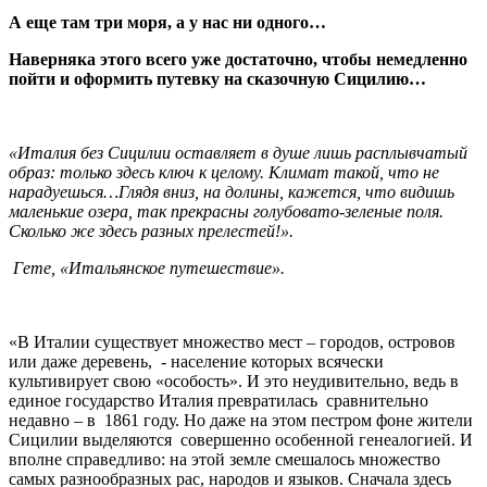
А еще там три моря, а у нас ни одного…
Наверняка этого всего уже достаточно, чтобы немедленно
пойти и оформить путевку на сказочную Сицилию…
«Италия без Сицилии оставляет в душе лишь расплывчатый
образ: только здесь ключ к целому. Климат такой, что не
нарадуешься…Глядя вниз, на долины, кажется, что видишь
маленькие озера, так прекрасны голубовато-зеленые поля.
Сколько же здесь разных прелестей!».
Гете, «Итальянское путешествие».
«В Италии существует множество мест – городов, островов
или даже деревень, - население которых всячески
культивирует свою «особость». И это неудивительно, ведь в
единое государство Италия превратилась сравнительно
недавно – в 1861 году. Но даже на этом пестром фоне жители
Сицилии выделяются совершенно особенной генеалогией. И
вполне справедливо: на этой земле смешалось множество
самых разнообразных рас, народов и языков. Сначала здесь