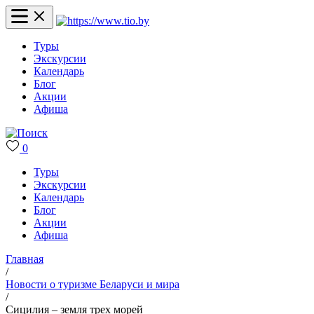
Туры
Экскурсии
Календарь
Блог
Акции
Афиша
0
Туры
Экскурсии
Календарь
Блог
Акции
Афиша
Главная
/
Новости о туризме Беларуси и мира
/
Сицилия – земля трех морей