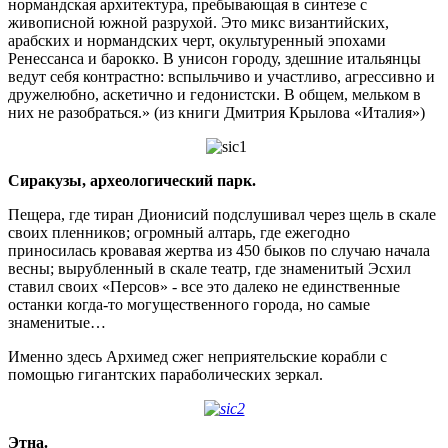
нормандская архитектура, пребывающая в синтезе с
живописной южной разрухой. Это микс византийских,
арабских и нормандских черт, окультуренный эпохами
Ренессанса и барокко. В унисон городу, здешние итальянцы
ведут себя контрастно: вспыльчиво и участливо, агрессивно и
дружелюбно, аскетично и гедонистски. В общем, мельком в
них не разобраться.» (из книги Дмитрия Крылова «Италия»)
Сиракузы, археологический парк.
Пещера, где тиран Дионисий подслушивал через щель в скале
своих пленников; огромный алтарь, где ежегодно
приносилась кровавая жертва из 450 быков по случаю начала
весны; вырубленный в скале театр, где знаменитый Эсхил
ставил своих «Персов» - все это далеко не единственные
останки когда-то могущественного города, но самые
знаменитые…
Именно здесь Архимед сжег неприятельские корабли с
помощью гигантских параболических зеркал.
Этна.