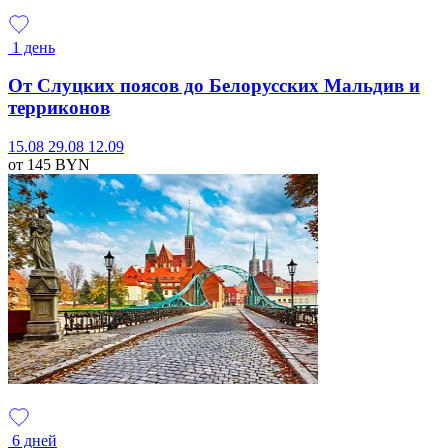
1 день
От Слуцких поясов до Белорусских Мальдив и
терриконов
15.08
29.08
12.09
от 145
BYN
6 дней