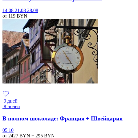
14.08
21.08
28.08
от 119
BYN
9 дней
8 ночей
В полном шоколаде: Франция + Швейцария
05.10
от 2427
BYN
+ 295
BYN