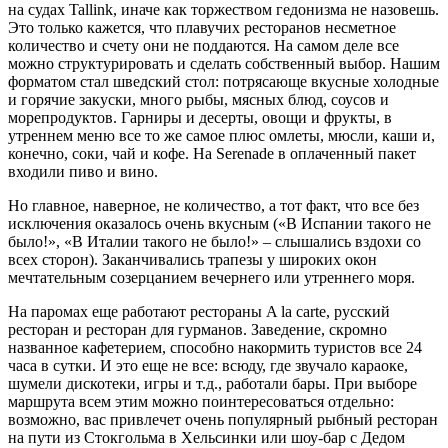
на судах Tallink, иначе как торжеством гедонизма не назовешь.
Это только кажется, что плавучих ресторанов несметное
количество и счету они не поддаются. На самом деле все
можно структурировать и сделать собственный выбор. Нашим
форматом стал шведский стол: потрясающе вкусные холодные
и горячие закуски, много рыбы, мясных блюд, соусов и
морепродуктов. Гарниры и десерты, овощи и фрукты, в
утреннем меню все то же самое плюс омлеты, мюсли, каши и,
конечно, соки, чай и кофе. На Serenade в оплаченный пакет
входили пиво и вино.
Но главное, наверное, не количество, а тот факт, что все без
исключения оказалось очень вкусным («В Испании такого не
было!», «В Италии такого не было!» – слышались вздохи со
всех сторон). Заканчивались трапезы у широких окон
мечтательным созерцанием вечернего или утреннего моря.
На паромах еще работают рестораны A la carte, русский
ресторан и ресторан для гурманов. Заведение, скромно
названное кафетерием, способно накормить туристов все 24
часа в сутки. И это еще не все: всюду, где звучало караоке,
шумели дискотеки, игры и т.д., работали бары. При выборе
маршрута всем этим можно поинтересоваться отдельно:
возможно, вас привлечет очень популярный рыбный ресторан
на пути из Стокгольма в Хельсинки или шоу-бар с Дедом