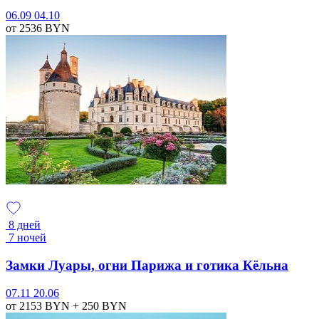
06.09
04.10
от 2536
BYN
8 дней
7 ночей
Замки Луары, огни Парижа и готика Кёльна
07.11
20.06
от 2153
BYN
+ 250
BYN