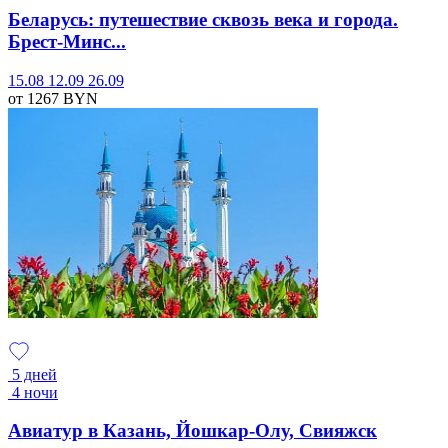
Беларусь: путешествие сквозь века и города.
Брест-Минс...
15.08
12.09
26.09
от 1267
BYN
5 дней
4 ночи
Авиатур в Казань, Йошкар-Олу, Свияжск