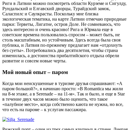
Риги в Латвии можно посмотреть области Курземе и Сигулду,
Рундальский и Елгавский дворцы, Турайдский замок,
Саласпилс и Саулкрасты. Поскольку мне близка
экологическая тематика, на карте Латвии отмечаю природные
парки: Терветы, Лигатне, остров Доле. Не сомневаюсь, что
здесь интересно и очень красиво! Рига и Юрмала еще в
советские времена пользовались спросом – может быть, не
столь масштабным, но устойчивым. Здесь всегда была своя
публика, и Латвия по-прежнему предлагает нам «отдохнуть
без суеты». Потребовались два десятилетия, чтобы страна
изменилась, а достоинства прибалтийского отдыха обрели
развитие и совсем новые черты.
Мой новый опыт – паром
Когда мои неискушенные в туризме друзья спрашивают: «А
паром большой?», я начинаю просто: «В Romantica мы жили
на 8-м этаже, а в Serenade – на 11-м». Так и было, и еще в Star
в течение двух часов можно было оценить, что такое
«палубное место», когда собственно каюта не нужна, но все,
что есть на пароме – к услугам пассажира.
Рижский порт – один из трех самых крупных в стране. Лиепая