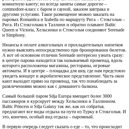
комнатную каюту; но всегда заняты самые дорогие –
commodore-класс с баром и сауной, заказом завтрака и
другими услугами. Такое размещение можно заказать на
паромах Romantica и Izabella по маршруту Рига – Стокгольм –
Рига. Из Стокгольма в Таллинн и обратно плавают Baltic
Queen и Victoria, Хельсинки и Стокгольм соединяют Serenade
и Simphony.
Нюансы в оплате алкогольных и прохладительных напитков
нужно выяснять непосредственно при бронировании билетов.
А вот об основном отличии Serenade интересно узнать сразу:
в центре парома находится так называемый променад, вдоль
которого расположены магазины, рестораны, игровые
автоматы. И в центре – площадка для шоу, где нам предстояло
увидеть концерт и акробатическое представление. Часть окон
кают выходит прямо на променад, так что понаблюдать за
развлечениями можно как с домашнего балкона.
Самый большой паром Silja Europa вмещает более 3000
пассажиров и курсирует между Хельсинки и Таллинном.
Baltic Princess и Silja Galaxy так же, как их собратья,
предлагают все виды отдыха на пути из Турку в Стокгольм. И
это, конечно, особый вид отдыха – паромный.
В первую очередь следует сказать о еде – то, что происходит