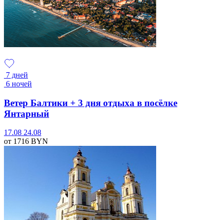
7 дней
6 ночей
Ветер Балтики + 3 дня отдыха в посёлке
Янтарный
17.08
24.08
от 1716
BYN