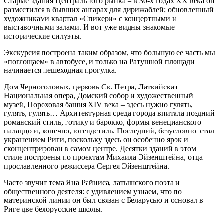
Старые здания Центрального рынка – в 30-х годах XX века он
разместился в бывших ангарах для дирижаблей; обновленный
художниками квартал «Спикери» с концертными и
выставочными залами. И вот уже видны знакомые
исторические силуэты.
Экскурсия построена таким образом, что большую ее часть мы
«поглощаем» в автобусе, и только на Ратушной площади
начинается пешеходная прогулка.
Дом Черноголовых, церковь Св. Петра, Латвийская
Национальная опера, Домский собор и художественный
музей, Пороховая башня XIV века – здесь нужно гулять,
гулять, гулять… Архитектурная среда города впитала поздний
романский стиль, готику и барокко, формы венецианского
палаццо и, конечно, югендстиль. Последний, безусловно, стал
украшением Риги, поскольку здесь он особенно ярок и
сконцентрирован в самом центре. Десятки зданий в этом
стиле построены по проектам Михаила Эйзенштейна, отца
прославленного режиссера Сергея Эйзенштейна.
Часто звучит тема Яна Райниса, латышского поэта и
общественного деятеля: с удивлением узнаем, что по
материнской линии он был связан с Беларусью и основал в
Риге две белорусские школы.