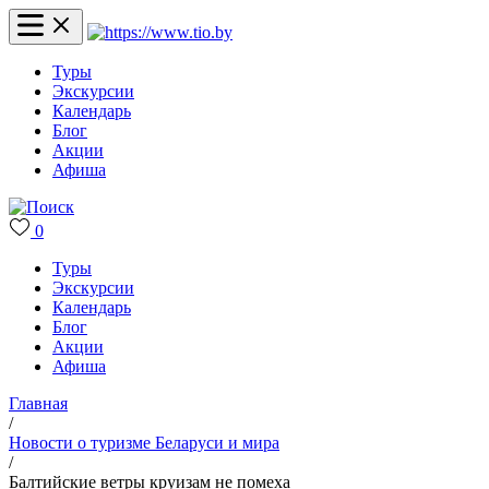
Туры
Экскурсии
Календарь
Блог
Акции
Афиша
0
Туры
Экскурсии
Календарь
Блог
Акции
Афиша
Главная
/
Новости о туризме Беларуси и мира
/
Балтийские ветры круизам не помеха