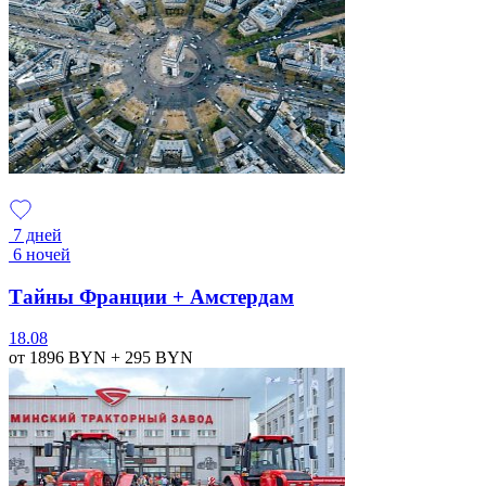
7 дней
6 ночей
Тайны Франции + Амстердам
18.08
от 1896
BYN
+ 295
BYN