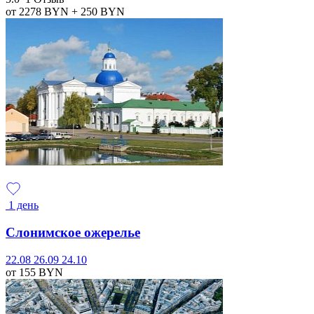
от 2278
BYN
+ 250
BYN
1 день
Слонимское ожерелье
22.08
26.09
24.10
от 155
BYN