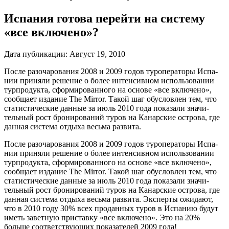
Испания готова перейти на систему
«все включено»?
Дата публикации:
Август 19, 2010
После разочарования 2008 и 2009 годов туроператоры Испа­
нии приняли решение о более ин­тенсивном использовании
турпродукта, сформированного на основе «все включено»,
сообщает изда­ние The Mirror. Такой шаг обуслов­лен тем, что
статистические данные за июль 2010 года показали значи­
тельный рост бронирований туров на Канарские острова, где
данная система отдыха весьма развита.
После разочарования 2008 и 2009 годов туроператоры Испа­
нии приняли решение о более ин­тенсивном использовании
турпродукта, сформированного на основе «все включено»,
сообщает изда­ние The Mirror. Такой шаг обуслов­лен тем, что
статистические данные за июль 2010 года показали значи­
тельный рост бронирований туров на Канарские острова, где
данная система отдыха весьма развита. Эксперты ожидают,
что в 2010 году 30% всех проданных туров в Ис­панию будут
иметь заветную при­ставку «все включено». Это на 20%
больше соответствующих показате­лей 2009 года!