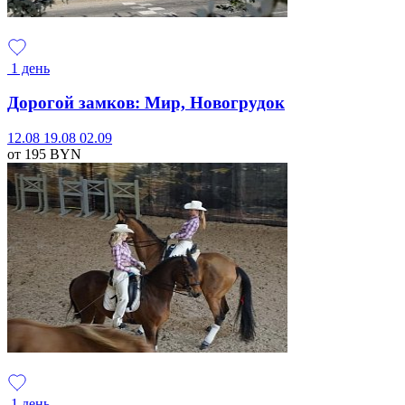
1 день
Дорогой замков: Мир, Новогрудок
12.08
19.08
02.09
от 195
BYN
1 день