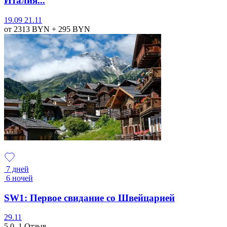
Италия...
19.09
21.11
от 2313
BYN
+ 295
BYN
7 дней
6 ночей
SW1: Первое свидание со Швейцарией
29.11
5.0
1 Отзыв