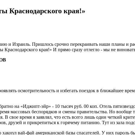
ты Краснодарского края!»
рданию и Израиль. Пришлось срочно пере­краивать наши планы и р
ты Краснодарского края!» И прямо сразу отлегло - мы не виноват
ЛОВ
влять осмотрительность и из­бегать поездок в ближайшее вре­мя
ратно на «Иджипт-эйр» - 10 тысяч руб. 00 коп. Отель пятизвезд
ремя массовых беспорядков и смены правительства. Но вооб­ще т
ся. В свое время я заявлял, что есть всего лишь один четкий кри
ров, друзей и прикрепиться к горячему пита­нию. Тут из зала подс
хакнул вай-фай американской базы спасателей. У них пароль был 