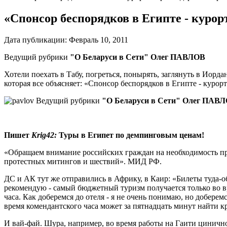
«Спонсор беспорядков в Египте - курор
Дата публикации:
Февраль 10, 2011
Ведущий рубрики
"О Беларуси в Сети" Олег ПАВЛОВ
Хоте­ли поехать в Табу, погреться, по­нырять, заглянуть в Ио
которая все объясняет: «Спонсор беспорядков в Египте - курор
Ведущий рубрики
"О Беларуси в Сети" Олег ПАВ
Пишет
Krig
42:
Туры в Египет по демпинговым ценам!
«Обращаем внимание россий­ских граждан на необходимость проя
протестных митингов и шествий». МИД РФ.
ДС и АК тут же отправились в Африку, в Каир: «Билеты туда-об
рекомендую - самый бюд­жетный туризм получается только во в
часа. Как доберемся до отеля - я не очень понимаю, но доберем
время ко­мендантского часа может за пят­надцать минут найти к
И вай-фай. Шура, например, во время работы на Гаити цинич­но 