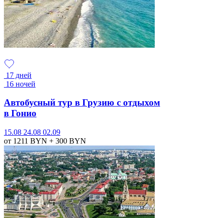
17 дней
16 ночей
Автобусный тур в Грузию с отдыхом
в Гонио
15.08
24.08
02.09
от 1211
BYN
+ 300
BYN