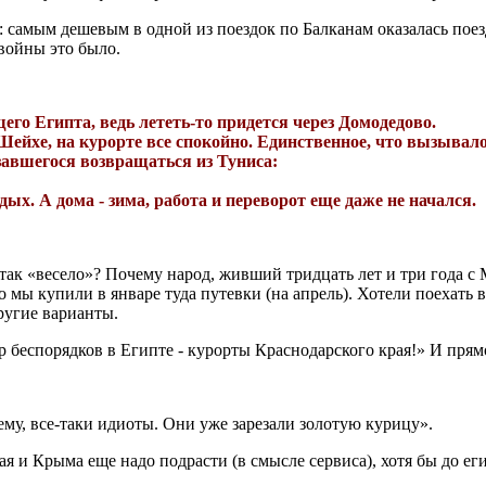
амым дешевым в одной из поездок по Балканам оказалась поез
 войны это было.
его Египта, ведь лететь-то придется через Домодедово.
йхе, на курорте все спокойно. Един­ственное, что вызывало 
ав­шегося возвращаться из Туни­са:
дых. А дома - зима, работа и перево­рот еще даже не начался.
е так «весело»? Почему народ, живший тридцать лет и три года 
 купили в янва­ре туда путевки (на апрель). Хоте­ли поехать в 
ругие варианты.
р беспорядков в Египте - курорты Краснодарского края!» И прямо
ему, все-таки идиоты. Они уже зарезали золотую курицу».
 и Крыма еще надо подрасти (в смыс­ле сервиса), хотя бы до еги