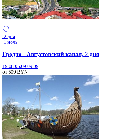
2 дня
1 ночь
Гродно - Августовский канал, 2 дня
19.08
05.09
09.09
от 509
BYN