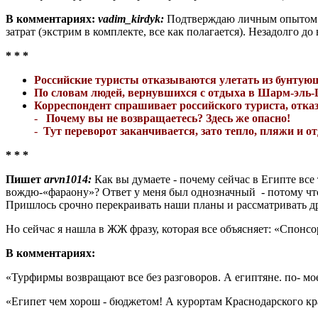
В комментариях:
vadim
_
kirdyk
:
Подтверждаю личным опытом: с
затрат (экстрим в комплек­те, все как полагается). Незадолго до
* * *
Российские туристы отказы­ваются улетать из бунтующ
По словам людей, вернувших­ся с отдыха в Шарм-эль-Ше
Корреспондент спрашивает российского туриста, отказ
-
Почему вы не возвращае­тесь? Здесь же опасно!
-
Тут переворот заканчивает­ся, зато тепло, пляжи и от
* * *
Пишет
arvn
1014:
Как вы думае­те - почему сейчас в Египте вс
вождю-«фараону»? Ответ у меня был однозначный - потому что мы
Пришлось срочно пере­краивать наши планы и рассматри­вать д
Но сейчас я нашла в ЖЖ фразу, которая все объясняет: «Спонсо
В комментариях:
«Турфирмы возвращают все без разговоров. А египтяне. по- мо
«Египет чем хорош - бюджетом! А курортам Краснодарского края