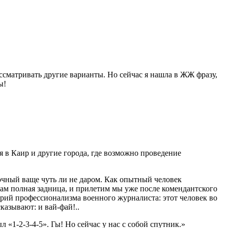
ассматри­вать другие варианты. Но сейчас я нашла в ЖЖ фразу,
ы!
 в Каир и другие города, где воз­можно проведение
очный ваще чуть ли не даром. Как опытный че­ловек
ам полная задница, и приле­тим мы уже после комендантско­го
терий профессионализма военного жур­налиста: этот человек во
казывают: и вай-фай!..
«1-2-3-4-5». Гы! Но сейчас у нас с со­бой спутник.»