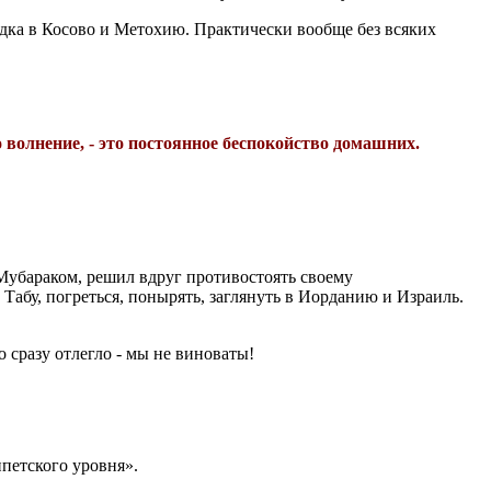
дка в Косово и Метохию. Практически вообще без всяких
волне­ние, - это постоянное беспокой­ство домашних.
с Мубараком, решил вдруг противостоять своему
Табу, погреться, по­нырять, заглянуть в Иорданию и Израиль.
 сразу отлегло - мы не виноваты!
петско­го уровня».