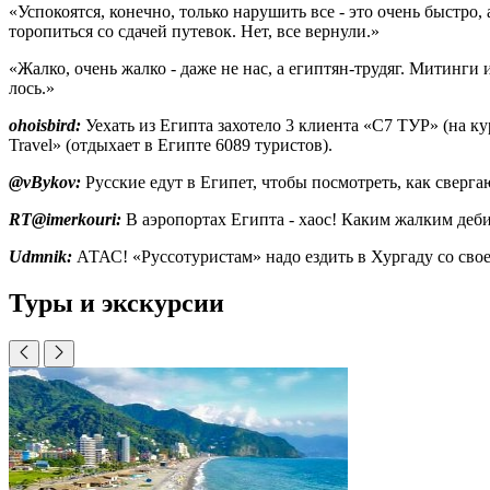
«Успокоятся, конечно, только нарушить все - это очень быстро, 
торопиться со сдачей путевок. Нет, все верну­ли.»
«Жалко, очень жалко - даже не нас, а египтян-трудяг. Митин­ги 
лось.»
ohoisbird
:
Уехать из Египта захо­тело 3 клиента «С7 ТУР» (на к
Travel» (отды­хает в Египте 6089 туристов).
@
vBykov
:
Русские едут в Египет, чтобы посмотреть, как свергаю
RT
@
imerkouri
:
В аэропортах Египта - хаос! Каким жалким деби­
Udmnik
:
АТАС! «Руссотуристам» надо ездить в Хургаду со свое
Туры и экскурсии