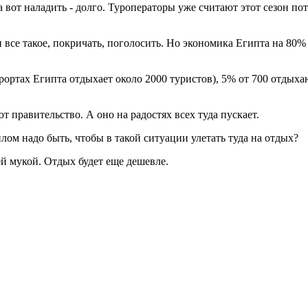
а вот наладить - долго. Туропера­торы уже считают этот сезон по
и все такое, покричать, пого­лосить. Но экономика Египта на 80%
урор­тах Египта отдыхает около 2000 ту­ристов), 5% от 700 отды
т правительство. А оно на радостях всех туда пускает.
лом надо быть, чтобы в такой ситу­ации улетать туда на отдых?
й му­кой. Отдых будет еще дешевле.