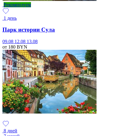
Рекомендуем
1 день
Парк истории Сула
09.08
12.08
13.08
от 180
BYN
8 дней