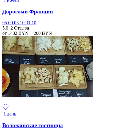
7 ночей
Дорогами Франции
05.09
03.10
31.10
5.0
2 Отзыва
от 1432
BYN
+ 200
BYN
1 день
Воложинские гостинцы