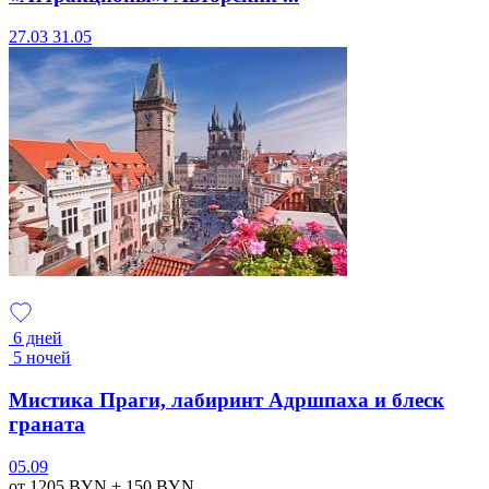
27.03
31.05
6 дней
5 ночей
Мистика Праги, лабиринт Адршпаха и блеск
граната
05.09
от 1205
BYN
+ 150
BYN