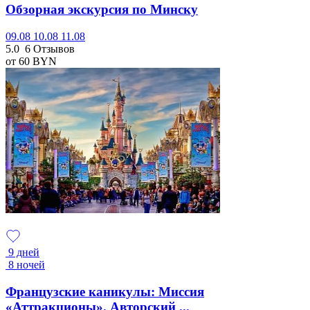
Обзорная экскурсия по Минску
09.08
10.08
11.08
5.0
6 Отзывов
от 60
BYN
9 дней
8 ночей
Французские каникулы: Миссия
«Аттракционы». Авторский ...