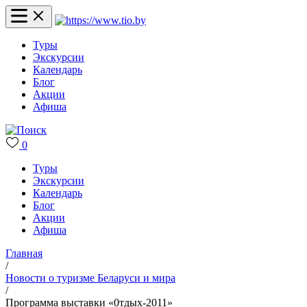
Туры
Экскурсии
Календарь
Блог
Акции
Афиша
0
Туры
Экскурсии
Календарь
Блог
Акции
Афиша
Главная
/
Новости о туризме Беларуси и мира
/
Программа выставки «0тдых-2011»