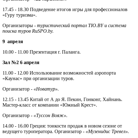
17.45 - 18.30 Подведение итогов игры для профессионалов
«Гуру ту­ризма».
Организаторы -
туристический портал
TIO
.
BY
и система
поиска туров
RuSPO
.
by
.
9
апреля
10.00 - 11.00 Презентация г. Паланга.
Зал №2 6 апреля
11.00 - 12.00 Использование воз­можностей аэропорта
«Каунас» при организации туров.
Организатор -
«Новатур».
12.15 - 13.45 Китай от А до Я. Пекин, Гонконг, Хайнань.
Мастер-класс от компании «Южный Крест».
Организатор -
«Туссон Вояж».
14.00 - 16.00 Греция: тонкости про­даж в новом сезоне от
ведущего тур­оператора. Организатор -
«Музенидис Тревел».