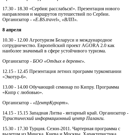
17.30 - 18.30 «Сербия: расслабься!». Презентация нового
направления и маршрутов путешествий по Сербии.
Организатор -
«E.BS.travel»,
«ВЛП».
8
апреля
10.30 - 12.00 Агротуризм Беларуси и международное
сотрудничество. Европейский проект AGORA 2.0 как
наиболее значимый в сфере устой­чивого туризма.
Организатор -
БОО «Отдых в деревне».
12.15 - 12.45 Презентация летних программ туркомпании
«Экотур-6».
13.00 - 14.00 Обучающий семинар по Кипру. Программа
«Кипр с любо­вью».
Организатор -
«ЦентрКурорт».
14.15 - 15.15 Западная Литва - ян­тарный край. Организатор -
Туристический ин­формационный центр Паланги.
15.30 - 17.30 Турция. Сезон-2011. Чартерная программа c
вылетом из Минска, Киева и Москвы. Характери­стика