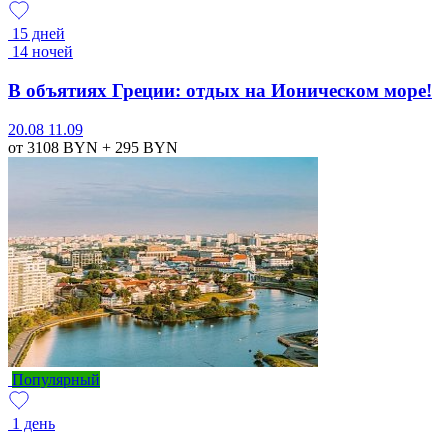
15 дней
14 ночей
В объятиях Греции: отдых на Ионическом море!
20.08
11.09
от 3108
BYN
+ 295
BYN
Популярный
1 день