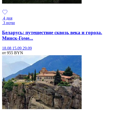
4 дня
3 ночи
Беларусь: путешествие сквозь века и города.
Минск-Гоме...
18.08
15.09
29.09
от 955
BYN