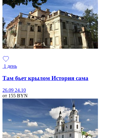
1 день
Там бьет крылом История сама
26.09
24.10
от 155
BYN