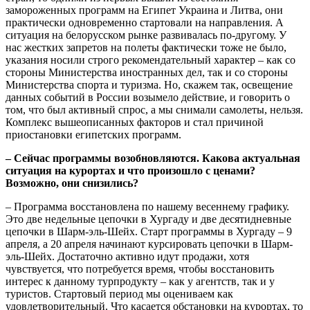
замороженных программ на Египет Украина и Литва, они
практически одновременно стартовали на направления. А
ситуация на белорусском рынке развивалась по-другому. У
нас жестких запретов на полеты фактически тоже не было,
указания носили строго рекомендательный характер – как со
стороны Министерства иностранных дел, так и со стороны
Министерства спорта и туризма. Но, скажем так, освещение
данных событий в России возымело действие, и говорить о
том, что был активный спрос, а мы снимали самолеты, нельзя.
Комплекс вышеописанных факторов и стал причиной
приостановки египетских программ.
– Сейчас программы возобновляются. Какова актуальная
ситуация на курортах и что произошло с ценами?
Возможно, они снизились?
– Программа восстановлена по нашему весеннему графику.
Это две недельные цепочки в Хургаду и две десятидневные
цепочки в Шарм-эль-Шейх. Старт программы в Хургаду – 9
апреля, а 20 апреля начинают курсировать цепочки в Шарм-
эль-Шейх. Достаточно активно идут продажи, хотя
чувствуется, что потребуется время, чтобы восстановить
интерес к данному турпродукту – как у агентств, так и у
туристов. Стартовый период мы оцениваем как
удовлетворительный. Что касается обстановки на курортах, то