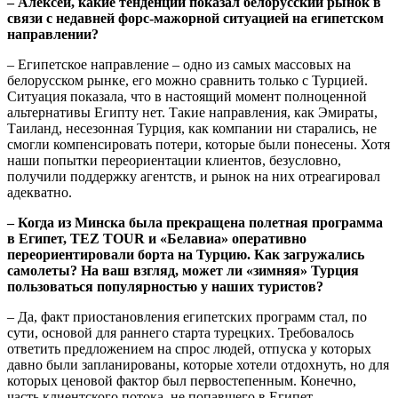
– Алексей, какие тенденции показал белорусский рынок в
связи с недавней форс-мажорной ситуацией на египетском
направлении?
– Египетское направление – одно из самых массовых на
белорусском рынке, его можно сравнить только с Турцией.
Ситуация показала, что в настоящий момент полноценной
альтернативы Египту нет. Такие направления, как Эмираты,
Таиланд, несезонная Турция, как компании ни старались, не
смогли компенсировать потери, которые были понесены. Хотя
наши попытки переориентации клиентов, безусловно,
получили поддержку агентств, и рынок на них отреагировал
адекватно.
– Когда из Минска была прекращена полетная программа
в Египет, TEZ TOUR и «Белавиа» оперативно
переориентировали борта на Турцию. Как загружались
самолеты? На ваш взгляд, может ли «зимняя» Турция
пользоваться популярностью у наших туристов?
– Да, факт приостановления египетских программ стал, по
сути, основой для раннего старта турецких. Требовалось
ответить предложением на спрос людей, отпуска у которых
давно были запланированы, которые хотели отдохнуть, но для
которых ценовой фактор был первостепенным. Конечно,
часть клиентского потока, не попавшего в Египет,