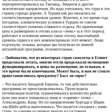
переориентировалась на Таиланд, Эмираты и другие
экзотические направления. Но надо учитывать, что туры в эти
страны гораздо дороже. А Турция как раз оказалась на
соответствующем ценовом уровне. Конечно, в это время года
погодные, климатические условия в Турции не совсем
соответствуют понятию пляжного отдыха. Но приемлемая
цена и размещение в отелях класса «люкс» (а в этот период
работают в основном именно такие отели), высочайший
уровень сервиса в них компенсировали этот момент. Люди
отдохнули, отзывы, которые мы получили по зимней
анталийской программе, положительные.
– Любопытно, что из некоторых стран самолеты в Египет
продолжали летать, многие отели продолжали полноценно
функционировать, и цены на размещение, по отзывам, в
это время были копеечными. Может быть, и нам не стоило
приостанавливать программу? Был ли спрос?
– Что касается Западной Европы, то там действительно
программы не приостанавливались. Происходила
оптимизация полетов, ограничивалось количество рейсов
(или они вовсе снимались) лишь в «горячие» точки –
Александрию, Каир. Но по направлениям Хургада и Шарм-
эль-Шейх рейсы выполнялись. Что касается соседних с нами
стран, то одними из первых вышли из состояния