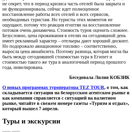
не секрет, что в период кризиса часть отелей была закрыта и
не функционировала, сейчас идет полноценное
восстановление работы всех отелей и всех сервисов,
необходимых туристам. Но туристы этих моментов не
ощущают, потому что реакция египтян на восстановление
потоков очень динамична. Стоимость туров оценить сложнее.
Безусловно, цена проживания в отелях на сегодняшний день
имеет рекламный характер – отельеры дают хороший дисконт.
Но подорожало авиационное топливо – соответственно,
выросла цена авиабилета. Поэтому разница, которая могла бы
быть между сегодняшней стоимостью тура в Египет и
стоимостью такого же тура в аналогичный период прошлого
года, нивелирована.
Беседовала Лилия КОБЗИК
О новых программах туроператора TEZ TOUR
, о том, как
складывается ситуация на белорусском агентском рынке и
как компания справляется с ситуацией на валютном
рынке, читайте в свежем номере газеты «Туризм и отдых»,
который вышел 7 апреля.
Туры и экскурсии