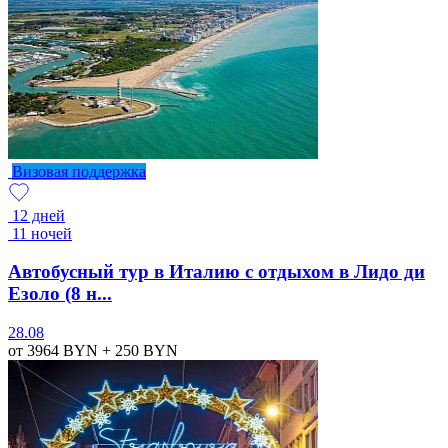
Визовая поддержка
12 дней
11 ночей
Автобусный тур в Италию с отдыхом в Лидо ди
Езоло (8 н...
28.08
от 3964
BYN
+ 250
BYN