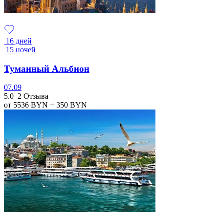
16 дней
15 ночей
Туманный Альбион
07.09
5.0
2 Отзыва
от 5536
BYN
+ 350
BYN