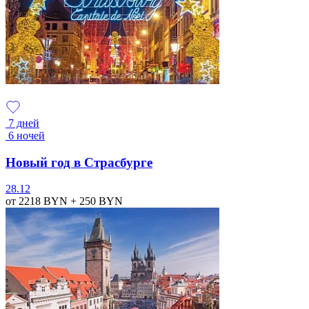
7 дней
6 ночей
Новый год в Страсбурге
28.12
от 2218
BYN
+ 250
BYN