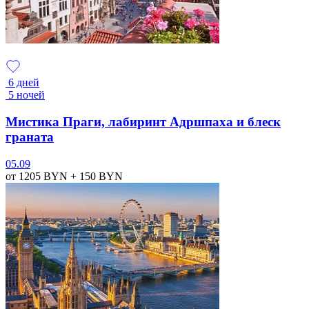
6 дней
5 ночей
Мистика Праги, лабиринт Адршпаха и блеск
граната
05.09
от 1205
BYN
+ 150
BYN