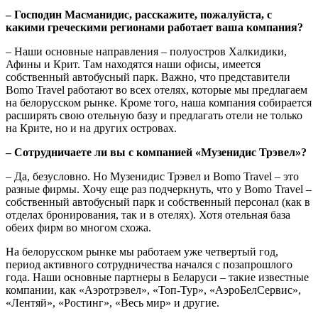
– Господин Масманидис, расскажите, пожалуйста, с
какими греческими регионами работает ваша компания?
– Наши основные направления – полуостров Халкидики,
Афины и Крит. Там находятся наши офисы, имеется
собственный автобусный парк. Важно, что представители
Bomo Travel
работают во всех отелях, которые мы предлагаем
на белорусском рынке. Кроме того, наша компания собирается
расширять свою отельную базу и предлагать отели не только
на Крите, но и на других островах.
– Сотрудничаете ли вы с компанией «Музенидис Трэвел»?
– Да, безусловно. Но Музенидис Трэвел и Bomo Travel – это
разные фирмы. Хочу еще раз подчеркнуть, что у Bomo Travel –
собственный автобусный парк и собственный персонал (как в
отделах бронирования, так и в отелях). Хотя отельная база
обеих фирм во многом схожа.
На белорусском рынке мы работаем уже четвертый год,
период активного сотрудничества начался с позапрошлого
года. Наши основные партнеры в Беларуси – такие известные
компании, как «Аэротрэвел», «Топ-Тур», «АэроБелСервис»,
«Лентяй», «Ростинг», «Весь мир» и другие.