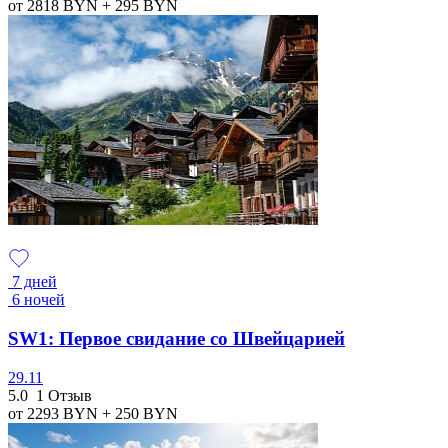
от 2818
BYN
+ 295
BYN
7 дней
6 ночей
SW1: Первое свидание со Швейцарией
29.11
5.0
1 Отзыв
от 2293
BYN
+ 250
BYN