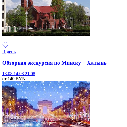
1 день
Обзорная экскурсия по Минску + Хатынь
13.08
14.08
21.08
от 140
BYN