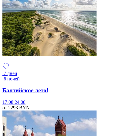
7 дней
6 ночей
Балтийское лето!
17.08
24.08
от 2293
BYN