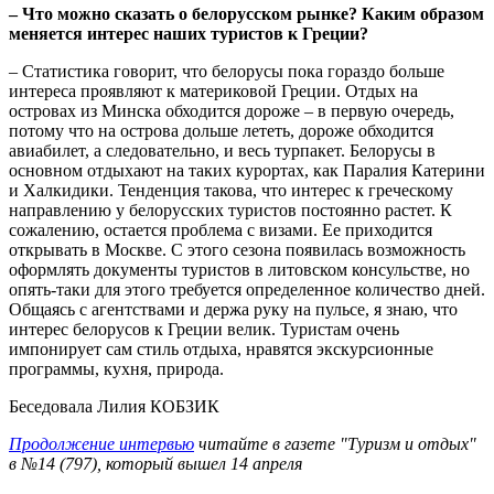
– Что можно сказать о белорусском рынке? Каким образом
меняется интерес наших туристов к Греции?
– Статистика говорит, что белорусы пока гораздо больше
интереса проявляют к материковой Греции. Отдых на
островах из Минска обходится дороже – в первую очередь,
потому что на острова дольше лететь, дороже обходится
авиабилет, а следовательно, и весь турпакет. Белорусы в
основном отдыхают на таких курортах, как Паралия Катерини
и Халкидики. Тенденция такова, что интерес к греческому
направлению у белорусских туристов постоянно растет. К
сожалению, остается проблема с визами. Ее приходится
открывать в Москве. С этого сезона появилась возможность
оформлять документы туристов в литовском консульстве, но
опять-таки для этого требуется определенное количество дней.
Общаясь с агентствами и держа руку на пульсе, я знаю, что
интерес белорусов к Греции велик. Туристам очень
импонирует сам стиль отдыха, нравятся экскурсионные
программы, кухня, природа.
Беседовала Лилия КОБЗИК
Продолжение интервью
читайте в газете "Туризм и отдых"
в №14 (797), который вышел 14 апреля