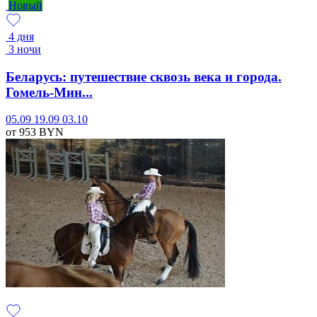
Новый
4 дня
3 ночи
Беларусь: путешествие сквозь века и города.
Гомель-Мин...
05.09
19.09
03.10
от 953
BYN