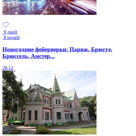
9 дней
8 ночей
Новогодние фейерверки: Париж, Брюгге,
Брюссель, Амстер...
28.12