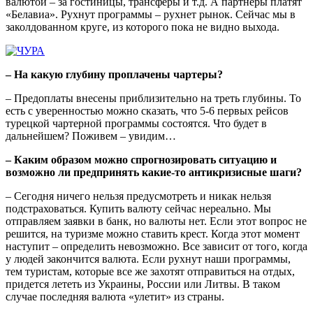
валютой – за гостиницы, трансферы и т.д. А партнеры платят
«Белавиа». Рухнут программы – рухнет рынок. Сейчас мы в
заколдованном круге, из которого пока не видно выхода.
– На какую глубину проплачены чартеры?
– Предоплаты внесены приблизительно на треть глубины. То
есть с уверенностью можно сказать, что 5-6 первых рейсов
турецкой чартерной программы состоятся. Что будет в
дальнейшем? Поживем – увидим…
– Каким образом можно спрогнозировать ситуацию и
возможно ли предпринять какие-то антикризисные шаги?
– Сегодня ничего нельзя предусмотреть и никак нельзя
подстраховаться. Купить валюту сейчас нереально. Мы
отправляем заявки в банк, но валюты нет. Если этот вопрос не
решится, на туризме можно ставить крест. Когда этот момент
наступит – определить невозможно. Все зависит от того, когда
у людей закончится валюта. Если рухнут наши программы,
тем туристам, которые все же захотят отправиться на отдых,
придется лететь из Украины, России или Литвы. В таком
случае последняя валюта «улетит» из страны.