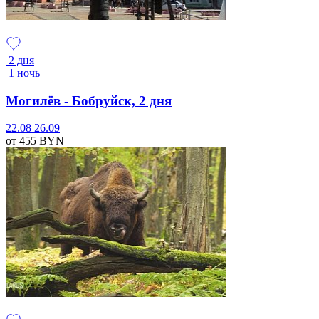
2 дня
1 ночь
Могилёв - Бобруйск, 2 дня
22.08
26.09
от 455
BYN