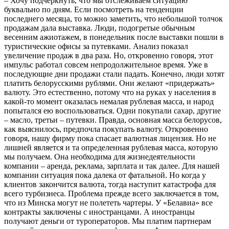
– Хочу подчеркнуть, что мы отслеживаем ситуацию
буквально по дням. Если посмотреть на тенденции
последнего месяца, то можно заметить, что небольшой толчок
продажам дала выставка. Люди, подогретые обычным
весенним ажиотажем, в понедельник после выставки пошли в
туристические офисы за путевками. Анализ показал
увеличение продаж в два раза. Но, откровенно говоря, этот
импульс работал совсем непродолжительное время. Уже в
последующие дни продажи стали падать. Конечно, люди хотят
платить белорусскими рублями. Они желают «придержать»
валюту. Это естественно, потому что на руках у населения в
какой-то момент оказалась немалая рублевая масса, и народ
попытался ею воспользоваться. Одни покупали сахар, другие
– масло, третьи – путевки. Правда, основная масса белорусов,
как выяснилось, предпочла покупать валюту. Откровенно
говоря, нашу фирму пока спасает валютная лицензия. Но не
лишней является и та определенная рублевая масса, которую
мы получаем. Она необходима для жизнедеятельности
компании – аренда, реклама, зарплата и так далее. Для нашей
компании ситуация пока далека от фатальной. Но когда у
клиентов закончится валюта, тогда наступит катастрофа для
всего турбизнеса. Проблема прежде всего заключается в том,
что из Минска могут не полететь чартеры. У «Белавиа» все
контракты заключены с иностранцами. А иностранцы
получают деньги от туроператоров. Мы платим партнерам