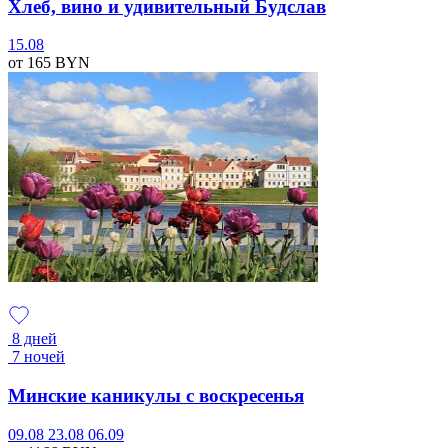
Хлеб, вино и удивительный Будслав
15.08
от 165
BYN
8 дней
7 ночей
Минские каникулы с воскресенья
09.08
23.08
06.09