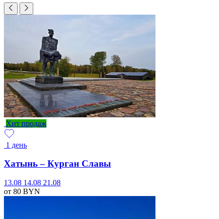
Хит продаж
1 день
Хатынь – Курган Славы
13.08
14.08
21.08
от 80
BYN