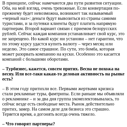
В принципе, сейчас намечаются два пути развития ситуации.
Оба, на мой взгляд, очень тревожные. Если конвертация по-
прежнему будет невозможна, возникнет так называемый
«черный нал»: деньги будут вывозиться из страны самими
туристами, и за путевки клиенты будут платить напрямую
партнерам. Второй вариант связан с приемом белорусских
рублей. Сейчас каждая компания устанавливает свой курс, это
не запрещено. Но какой курс ни установи – нет гарантии, что
по этому курсу удастся купить валюту – через месяц или
неделю. Это самое страшное. По сути, это бомба, которая
может разорвать компанию на куски. Особенно это касается
компаний с большими оборотами.
– Турбизнес, кажется, совсем притих. Весна не похожа на
весну. Или все-таки какая-то деловая активность на рынке
есть?
– В этом году притихли все. Первыми жертвами кризиса
стали рекламные туры, фамтрипы. Если раньше мы объявляли
о рекламнике – и за два дня группа укомплектовывалась, то
сейчас везде есть свободные места. Рынок действительно
притих, замер. На самом деле для бизнеса это страшно.
Теряется время, а догонять всегда очень тяжело.
– Что говорят партнеры?