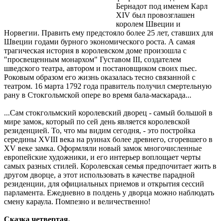
Бернадот под именем Карл
XIV был провозглашен
королем Швеции и
Норвегии. Править ему предстояло более 25 лет, ставших для
Швеции годами бурного экономического роста. А самая
трагическая история в королевском доме произошла с
"просвещенным монархом" Густавом III, создателем
шведского театра, автором и постановщиком своих пьес.
Роковым образом его жизнь оказалась тесно связанной с
театром. 16 марта 1792 года правитель получил смертельную
рану в Стокгольмской опере во время бала-маскарада...
...Сам стокгольмский королевский дворец - самый большой в
мире замок, который по cей день является королевской
резиденцией. То, что мы видим сегодня, - это постройка
середины XVIII века на руинах более древнего, сгоревшего в
XV веке замка. Оформляли новый замок многочисленные
европейские художники, и его интерьер воплощает черты
самых разных стилей. Королевская семья предпочитает жить в
другом дворце, а этот использовать в качестве парадной
резиденции, для официальных приемов и открытия сессий
парламента. Ежедневно в полдень у дворца можно наблюдать
смену караула. Помпезно и величественно!
Сказка четвертая.