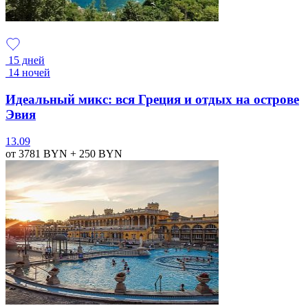
15 дней
14 ночей
Идеальный микс: вся Греция и отдых на острове
Эвия
13.09
от 3781
BYN
+ 250
BYN