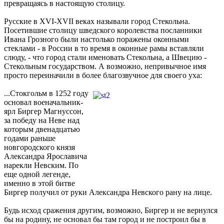
превращаясь в настоящую столицу.
Русские в XVI-XVII веках называли город Стекольна.
Посетившие столицу шведского королевства посланники
Ивана Грозного были настолько поражены оконными
стеклами - в России в то время в оконные рамы вставляли
слюду, - что город стали именовать Стекольна, а Швецию -
Стекольным государством. А возможно, непривычное имя
просто переиначили в более благозвучное для своего уха:
...Стокгольм в 1252 году
основал военачальник-
ярл Биргер Магнуссон,
за победу на Неве над
которым двенадцатью
годами раньше
новгородского князя
Александра Ярославича
нарекли Невским. По
еще одной легенде,
именно в этой битве
Биргер получил от руки Александра Невского рану на лице.
Будь исход сражения другим, возможно, Биргер и не вернулся
бы на родину, не основал бы там город и не построил бы в