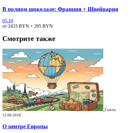
В полном шоколаде: Франция + Швейцария
05.10
от 2433
BYN
+ 295
BYN
Смотрите также
Газета
12.06.2018
О центре Европы