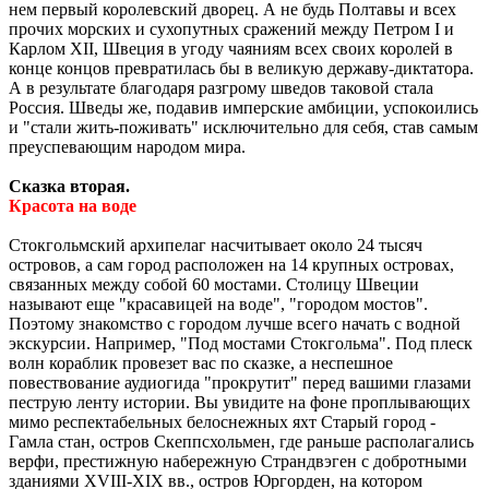
нем первый королевский дворец. А не будь Полтавы и всех
прочих морских и сухопутных сражений между Петром I и
Карлом XII, Швеция в угоду чаяниям всех своих королей в
конце концов превратилась бы в великую державу-диктатора.
А в результате благодаря разгрому шведов таковой стала
Россия. Шведы же, подавив имперские амбиции, успокоились
и "стали жить-поживать" исключительно для себя, став самым
преуспевающим народом мира.
Сказка вторая.
Красота на воде
Стокгольмский архипелаг насчитывает около 24 тысяч
островов, а сам город расположен на 14 крупных островах,
связанных между собой 60 мостами. Столицу Швеции
называют еще "красавицей на воде", "городом мостов".
Поэтому знакомство с городом лучше всего начать с водной
экскурсии. Например, "Под мостами Стокгольма". Под плеск
волн кораблик провезет вас по сказке, а неспешное
повествование аудиогида "прокрутит" перед вашими глазами
пеструю ленту истории. Вы увидите на фоне проплывающих
мимо респектабельных белоснежных яхт Старый город -
Гамла стан, остров Скеппсхольмен, где раньше располагались
верфи, престижную набережную Страндвэген с добротными
зданиями XVIII-XIX вв., остров Юргорден, на котором