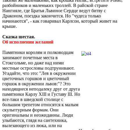
такими же маленькими, как крошка Нильс, встретите Роню,
разбойников и маленьких троллей. В райской стране
Нангияле, где Братья Львиное Сердце ведут битву с
Драконом, поездка закончится. Но "чудеса только
начинаются", - как говаривал Карлсон, который живет на
крыше.
Сказка шестая.
Об исполнении желаний
Памятники королям и полководцам
занимают почетные места в
Стокгольме, но даже над ними
местные острословы подтрунивают.
Угадайте, что это: "Лев в окружении
цветочных горшков и цветочный
горшок в окружении львов:"? Это
находящиеся неподалеку друг от друга
памятники Карлу XIII и Густаву III. Но
все-таки в шведской столице с
большим трепетом относятся к малым
скульптурным формам. Они
оригинальны и неожиданны. Люди
улыбаются, глядя на сантехника,
вылезающего из люка, или на