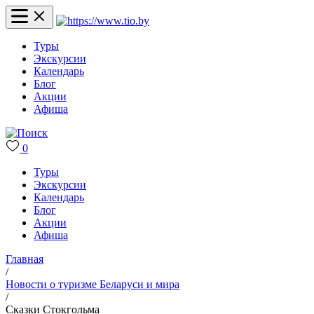
Туры
Экскурсии
Календарь
Блог
Акции
Афиша
0
Туры
Экскурсии
Календарь
Блог
Акции
Афиша
Главная
/
Новости о туризме Беларуси и мира
/
Сказки Стокгольма