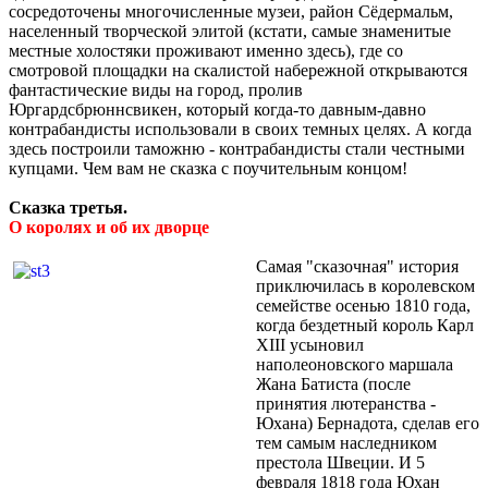
сосредоточены многочисленные музеи, район Сёдермальм,
населенный творческой элитой (кстати, самые знаменитые
местные холостяки проживают именно здесь), где со
смотровой площадки на скалистой набережной открываются
фантастические виды на город, пролив
Юргардсбрюннсвикен, который когда-то давным-давно
контрабандисты использовали в своих темных целях. А когда
здесь построили таможню - контрабандисты стали честными
купцами. Чем вам не сказка с поучительным концом!
Сказка третья.
О королях и об их дворце
Самая "сказочная" история
приключилась в королевском
семействе осенью 1810 года,
когда бездетный король Карл
XIII усыновил
наполеоновского маршала
Жана Батиста (после
принятия лютеранства -
Юхана) Бернадота, сделав его
тем самым наследником
престола Швеции. И 5
февраля 1818 года Юхан