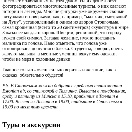
пистолет с завязанным на узел дулом. На их фоне любят
фотографироваться многочисленные туристы, о них слагают
истории и легенды. Многие фигурки уже окружены своими
ритуалами и поверьями, как, например, "мальчик, смотрящий
на Луну", установленный в одном из дворов Стокгольма,
самая крошечная (всего-то 20 сантиметров) скульптура в мире.
Заказал ее когда-то король Швеции, решивший, что городу
нужен свой символ. Загадав желание, нужно погладить
мальчика по голове. Надо отметить, что голова уже
отполирована до лунного блеска. Студенты, говорят, очень
жалуют малыша, а местные умелицы вяжут ему одежки,
чтобы не мерз в холодные деньки.
Главное только - очень сильно верить - и желание, как в
сказках, обязательно сбудется!
P.S. В Стокгольм можно добраться рейсами авиакомпании
Estonian air, со стыковкой в Таллинне. Вылеты в понедельник,
среду и пятницу из Минска в 15.10, прибытие в Таллинн в
17.00. Вылет из Таллинна в 19.00, прибытие в Стокгольм в
19.00 по местному времени.
Туры и экскурсии