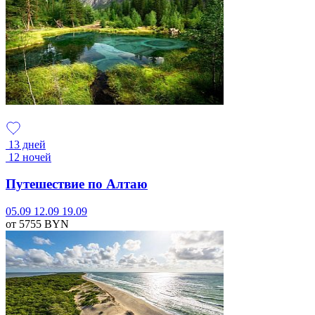
13 дней
12 ночей
Путешествие по Алтаю
05.09
12.09
19.09
от 5755
BYN