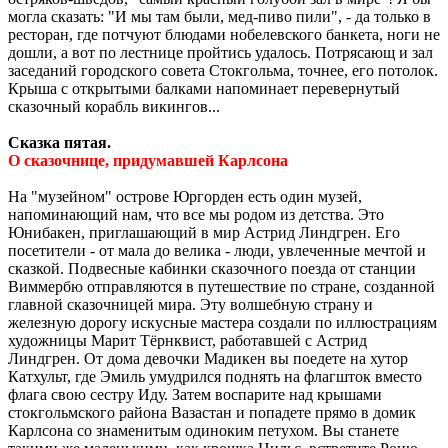
могла сказать: "И мы там были, мед-пиво пили", - да только в
ресторан, где потчуют блюдами нобелевского банкета, ноги не
дошли, а вот по лестнице пройтись удалось. Потрясающ и зал
заседаний городского совета Стокгольма, точнее, его потолок.
Крыша с открытыми балками напоминает перевернутый
сказочный корабль викингов...
Сказка пятая.
О сказочнице, придумавшей Карлсона
На "музейном" острове Юргорден есть один музей,
напоминающий нам, что все мы родом из детства. Это
Юнибакен, приглашающий в мир Астрид Линдгрен. Его
посетители - от мала до велика - люди, увлеченные мечтой и
сказкой. Подвесные кабинки сказочного поезда от станции
Виммербю отправляются в путешествие по стране, созданной
главной сказочницей мира. Эту волшебную страну и
железную дорогу искусные мастера создали по иллюстрациям
художницы Марит Тёрнквист, работавшей с Астрид
Линдгрен. От дома девочки Мадикен вы поедете на хутор
Катхульт, где Эмиль умудрился поднять на флагшток вместо
флага свою сестру Иду. Затем воспарите над крышами
стокгольмского района Вазастан и попадете прямо в домик
Карлсона со знаменитым одиноким петухом. Вы станете