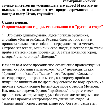
гламурный - каких
только эпитетов ни услышишь в его адрес! И все это не
вымыслы, хотя сказки в этом городе встречаются на
каждом шагу. Итак, слушайте!
Сказка первая.
О происхождении города, его названии и о "русском следе"
"...Это было давным-давно. Здесь погибла русалочка,
случайно убитая рыбаком. Русалка была до того мила и
привлекательна, что ее обаяние передалось этим местам.
Острова завлекали, манили к себе людей, и вскоре сюда стали
прибывать все новые поселенцы. А затем появился город,
который стал столицей Швеции:"
Или вот вам более прозаическое объяснение происхождения
имени, сугубо лингвистическое: "сток" переводится как
"бревно" или "свая", а "хольм" - это "остров". Согласно
легенде, город построен в месте, к которому прибило
пущенное викингами по древнему обычаю по воде бревно, - в
проливе, соединяющем Балтийское море с озером Меларен.
Как показало время, бревно "прибилось" в стратегически
правильном месте, между двумя бассейнами: отсюда можно
было без проблем контролировать движение судов. И
"транзитный" город стремительно рос, богател, расцветал,