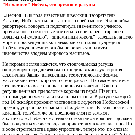
"Взрывной" Нобель, его премия и ратуша
...Весной 1888 года известный шведский изобретатель
Альфред Нобель узнал из газет о... своей смерти. Эта ошибка
репортеров, говорят, и подстегнула знаменитого ученого,
прочитавшего нелестные эпитеты в свой адрес: "торговец
взрывчатой смертью", "динамитный король", завещать на дело
мира и просвещения свои немалые капиталы и учредить
Нобелевскую премию, чтобы не остаться в памяти
человечества злодеем мирового масштаба.
На первый взгляд кажется, что стокгольмская ратуша
олицетворяет средневековый скандинавский дух: строгая
аскетичная башня, выверенные геометрические формы,
массивные стены, кирпич ручной работы. На самом деле все
это построено всего лишь в прошлом столетии. Башню
ратуши венчают три золотые короны из герба Швеции,
которые давно уже стали символом страны. В ратуше каждый
год 10 декабря проходит чествование лауреатов Нобелевской
премии, устраивается банкет в Голубом зале. В реальности зал
красный, голубым же он предполагался по замыслу
архитектора. Небесные стены со стеклянной крышей - должен
был получиться своего рода дворик итальянского палаццо. Но
в ходе строительства идею упростили, теперь это, по словам
остряков-шведов, "самый красный голубой зал в мире"! Я бы