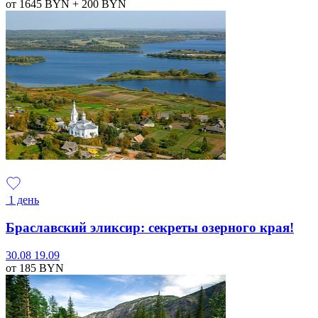
от 1645
BYN
+ 200
BYN
1 день
Браславский эликсир: секреты озерного края!
30.08
19.09
от 185
BYN