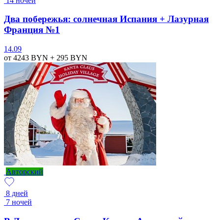
14 ночей
Два побережья: солнечная Испания + Лазурная
Франция №1
14.09
от 4243
BYN
+ 295
BYN
Авторский
8 дней
7 ночей