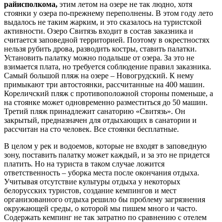
райисполкома,
этим летом на озере не так людно, хотя
стоянки у озера по-прежнему переполнены. В этом году лето
выдалось не таким жарким, и это сказалось на туристской
активности. Озеро Свитязь входит в состав заказника и
считается заповедной территорией. Поэтому в окрестностях
нельзя рубить дрова, разводить костры, ставить палатки.
Установить палатку можно подальше от озера. За это не
взимается плата, но требуется соблюдение правил заказника.
Самый большой пляж на озере – Новогрудский. К нему
примыкают три автостоянки, рассчитанные на 400 машин.
Кореличский пляж с противоположной стороны поменьше, а
на стоянке может одновременно разместиться до 50 машин.
Третий пляж принадлежит санаторию «Свитязь». Он
закрытый, предназначен для отдыхающих в санатории и
рассчитан на сто человек. Все стоянки бесплатные.
В целом у рек и водоемов, которые не входят в заповедную
зону, поставить палатку может каждый, и за это не придется
платить. Но на туриста в таком случае ложится
ответственность – уборка места после окончания отдыха.
Учитывая отсутствие культуры отдыха у некоторых
белорусских туристов, создание кемпингов и мест
организованного отдыха решило бы проблему загрязнения
окружающей среды, о которой мы пишем много и часто.
Содержать кемпинг не так затратно по сравнению с отелем