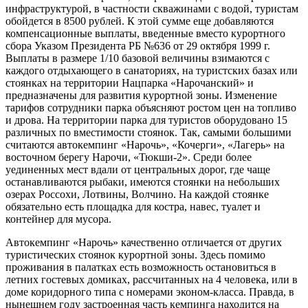
инфраструктурой, в частности скважинами с водой, туристам
обойдется в 8500 рублей. К этой сумме еще добавляются
компенсационные выплаты, введенные вместо курортного
сбора Указом Президента РБ №636 от 29 октября 1999 г.
Выплаты в размере 1/10 базовой величины взимаются с
каждого отдыхающего в санаториях, на туристских базах или
стоянках на территории Нацпарка «Нарочанский» и
предназначены для развития курортной зоны. Изменение
тарифов сотрудники парка объясняют ростом цен на топливо
и дрова. На территории парка для туристов оборудовано 15
различных по вместимости стоянок. Так, самыми большими
считаются автокемпинг «Нарочь», «Кочерги», «Лагерь» на
восточном берегу Нарочи, «Тюкши-2». Среди более
уединенных мест вдали от центральных дорог, где чаще
останавливаются рыбаки, имеются стоянки на небольших
озерах Россохи, Лотвины, Волчино. На каждой стоянке
обязательно есть площадка для костра, навес, туалет и
контейнер для мусора.
Автокемпинг «Нарочь» качественно отличается от других
туристических стоянок курортной зоны. Здесь помимо
проживания в палатках есть возможность остановиться в
летних гостевых домиках, рассчитанных на 4 человека, или в
доме коридорного типа с номерами эконом-класса. Правда, в
нынешнем году застроенная часть кемпинга находится на