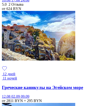
10.08
17.08
24.08
5.0
2 Отзыва
от 624
BYN
12 дней
11 ночей
Греческие каникулы на Эгейском море
12.08
02.09
09.09
от 2811
BYN
+ 295
BYN