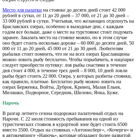
Место для палатки
на стоянке до десяти дней стоит 42 000
рублей в сутки, от 11 до 20 дней – 37 000, от 21 до 30 дней –
33 000 рублей в сутки. Учитывая, что желающих отдохнуть на
Браславских озерах, особенно в выходные дни, с каждым
годом все больше, даже о месте на турстоянке стоит подумать
заранее. Заказать место на стоянке можно, но в этом случае
оно будет стоить несколько дороже – 60 000 до десяти дней, 50
000 от 11 до 20 дней, 45 000 от 21 до 30 дней. Любителям
рыбалки стоит помнить, что не на всех озерах Браславщины
можно ловить рыбу бесплатно. Чтобы порыбачить, в нацпарке
следует приобрести путевку: лов рыбы снастями в течение
дня стоит 4 000, в течение трех дней – 8 000, 10 дней ловли
рыбы будет стоить 22 000. Озера, у которых разбиты стоянки,
как правило, платные. Бесплатно рыбу можно ловить на
озерах Берженка, Войты, Дуброк, Кривец, Малая Ельня,
Милашки, Подворное, Середник, Шилово, Янка, Буже.
Нарочь
В разгар летнего сезона подорожал палаточный отдых на
Нарочи. С 22 июля стоимость пребывания на одной из
туристических стоянок в курортной зоне будет стоить 6500
вместо 3500. Отдых на стоянках «Антонисберг», «Кочерги» и
в автокемпинге «Нарочь», которые обладают более развитой