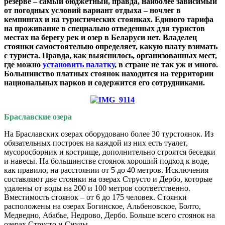
резерве – самый бюджетный, правда, наиболее зависимый
от погодных условий вариант отдыха – ночлег в
кемпингах и на туристических стоянках. Единого тарифа
на проживание в специально отведенных для туристов
местах на берегу рек и озер в Беларуси нет. Владелец
стоянки самостоятельно определяет, какую плату взимать
с туриста. Правда, как выяснилось, организованных мест,
где можно
установить палатку
, в стране не так уж и много.
Большинство платных стоянок находится на территории
национальных парков и содержится его сотрудниками.
Браславские озера
На Браславских озерах оборудовано более 30 турстоянок. Из
обязательных построек на каждой из них есть туалет,
мусоросборник и кострище, дополнительно строятся беседки
и навесы. На большинстве стоянок хороший подход к воде,
как правило, на расстоянии от 5 до 40 метров. Исключения
составляют две стоянки на озерах Струсто и Дербо, которые
удалены от воды на 200 и 100 метров соответственно.
Вместимость стоянок – от 6 до 175 человек. Стоянки
расположены на озерах Богинское, Альбеновское, Болто,
Медведно, Абабье, Недрово, Дербо. Больше всего стоянок на
озерах Струсто и Снуды.