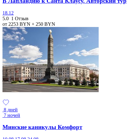
В Лапландию к Санта Клаусу. Авторский тур
18.12
5.0
1 Отзыв
от 2253
BYN
+ 250
BYN
8 дней
7 ночей
Минские каникулы Комфорт