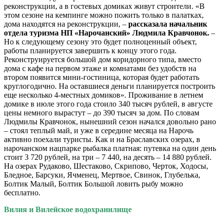
реконструкции, а в гостевых домиках живут строители. «В
этом сезоне на кемпинге можно пожить только в палатках,
дома находятся на реконструкции, –
рассказала начальник
отдела туризма НП «Нарочанский» Людмила Кравчонок.
–
Но к следующему сезону это будет полноценный объект,
работы планируется завершить к концу этого года.
Реконструируется большой дом коридорного типа, вместо
дома с кафе на первом этаже и комнатами без удобств на
втором появится мини-гостиница, которая будет работать
круглогодично. На оставшиеся деньги планируется построить
еще несколько 4-местных домиков». Проживание в летнем
домике в июле этого года стоило 340 тысяч рублей, в августе
цены немного вырастут – до 390 тысяч за дом. По словам
Людмилы Кравчонок, нынешний сезон начался довольно рано
– стоял теплый май, и уже в середине месяца на Нарочь
активно поехали туристы. Как и на Браславских озерах, в
нарочанском нацпарке рыбалка платная: путевка на один день
стоит 3 720 рублей, на три – 7 440, на десять – 14 880 рублей.
На озерах Рудаково, Шестаково, Скрипово, Черток, Ходосы,
Бледное, Барсуки, Ячменец, Мертвое, Свинок, Глубелька,
Болтик Малый, Болтик Большой ловить рыбу можно
бесплатно.
Вилия и Вилейское водохранилище