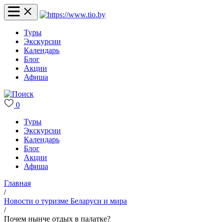
Туры
Экскурсии
Календарь
Блог
Акции
Афиша
0
Туры
Экскурсии
Календарь
Блог
Акции
Афиша
Главная
/
Новости о туризме Беларуси и мира
/
Почем нынче отдых в палатке?