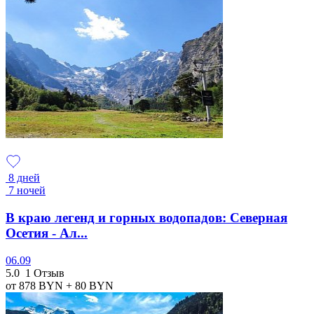
8 дней
7 ночей
В краю легенд и горных водопадов: Северная
Осетия - Ал...
06.09
5.0
1 Отзыв
от 878
BYN
+ 80
BYN