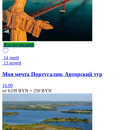
Впечатляющий
14 дней
13 ночей
Моя мечта Португалия. Авторский тур
16.09
от 6339
BYN
+ 250
BYN