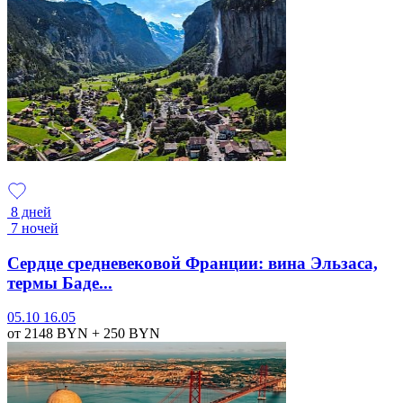
8 дней
7 ночей
Сердце средневековой Франции: вина Эльзаса,
термы Баде...
05.10
16.05
от 2148
BYN
+ 250
BYN