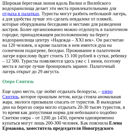
Широкая береговая линия вдоль Вилии и Вилейского
водохранилища делает эти места привлекательными для
отдыха в палатках
. Туристы могут разбить небольшой лагерь,
а для удобства лучше это сделать невдалеке от пляжей,
которые оборудованы беседками и местами для разведения
костров. Более организованно можно отдохнуть в палаточном
городке, принадлежащем расположенному на берегу
водохранилища центру «Надежда – XXI век». Он рассчитан
на 120 человек, и кроме палаток в нем имеется душ на
солнечном подогреве, беседки. Проживание в палаточном
лагере взрослому будет стоить 15 100 рублей в сутки, ребенку
– 12 500. Туристы появляются здесь уже с 1 июня, поэтому
места в лагере лучше бронировать заранее. Палаточный
лагерь открыт до 29 августа.
Озеро Свитязь
Еще одно место, где любят отдыхать белорусы, –
озеро
Свитязь
, которое прошлым летом, когда стояла аномальная
жара, экологи призывали спасать от туристов. В выходные
дни на берегах озера могло отдыхать 20-30 тысяч туристов, в
то время как допустимая норма для небольшого подобно
Свитязи озера – от 1200 до 1450, причем одновременно
купаться могут лишь 200-300 человек. Как пояснила
Елена
Ермакова, заместитель председателя Новогрудского