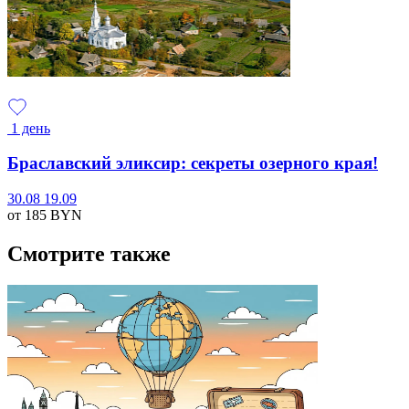
1 день
Браславский эликсир: секреты озерного края!
30.08
19.09
от 185
BYN
Смотрите также