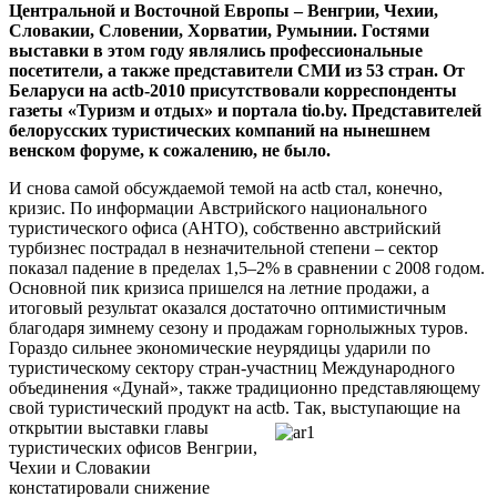
Центральной и Восточной Европы – Венгрии, Чехии,
Словакии, Словении, Хорватии, Румынии. Гостями
выставки в этом году являлись профессиональные
посетители, а также представители СМИ из 53 стран. От
Беларуси на actb-2010 присутствовали корреспонденты
газеты «Туризм и отдых» и портала tio.by. Представителей
белорусских туристических компаний на нынешнем
венском форуме, к сожалению, не было.
И снова самой обсуждаемой темой на actb стал, конечно,
кризис. По информации Австрийского национального
туристического офиса (АНТО), собственно австрийский
турбизнес пострадал в незначительной степени – сектор
показал падение в пределах 1,5–2% в сравнении с 2008 годом.
Основной пик кризиса пришелся на летние продажи, а
итоговый результат оказался достаточно оптимистичным
благодаря зимнему сезону и продажам горнолыжных туров.
Гораздо сильнее экономические неурядицы ударили по
туристическому сектору стран-участниц Международного
объединения «Дунай», также традиционно представляющему
свой туристический продукт на actb.
Так, выступающие на
открытии выставки главы
туристических офисов Венгрии,
Чехии и Словакии
констатировали снижение