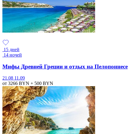
15 дней
14 ночей
Мифы Древней Греции и отдых на Пелопоннесе
21.08
11.09
от 3266
BYN
+ 500
BYN