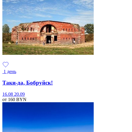
1 день
Таки-да, Бобруйск!
16.08
20.09
от 160
BYN