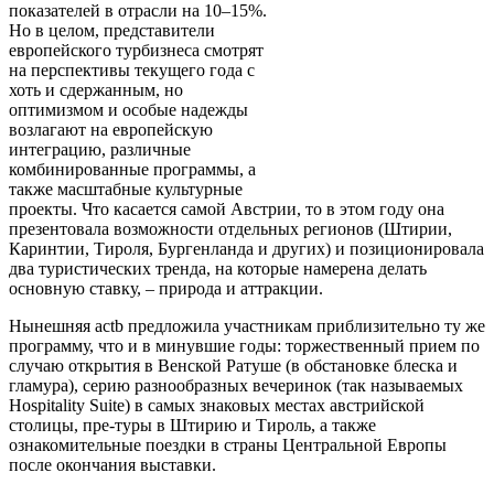
показателей в отрасли на 10–15%.
Но в целом, представители
европейского турбизнеса смотрят
на перспективы текущего года с
хоть и сдержанным, но
оптимизмом и особые надежды
возлагают на европейскую
интеграцию, различные
комбинированные программы, а
также масштабные культурные
проекты. Что касается самой Австрии, то в этом году она
презентовала возможности отдельных регионов (Штирии,
Каринтии, Тироля, Бургенланда и других) и позиционировала
два туристических тренда, на которые намерена делать
основную ставку, – природа и аттракции.
Нынешняя actb предложила участникам приблизительно ту же
программу, что и в минувшие годы: торжественный прием по
случаю открытия в Венской Ратуше (в обстановке блеска и
гламура), серию разнообразных вечеринок (так называемых
Hospitality Suite) в самых знаковых местах австрийской
столицы, пре-туры в Штирию и Тироль, а также
ознакомительные поездки в страны Центральной Европы
после окончания выставки.