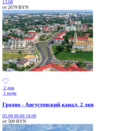
13.08
от 2679
BYN
2 дня
1 ночь
Гродно - Августовский канал, 2 дня
05.09
09.09
19.09
от 509
BYN