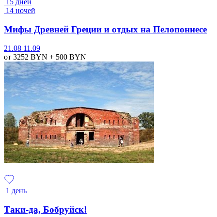
15 дней
14 ночей
Мифы Древней Греции и отдых на Пелопоннесе
21.08
11.09
от 3252
BYN
+ 500
BYN
1 день
Таки-да, Бобруйск!