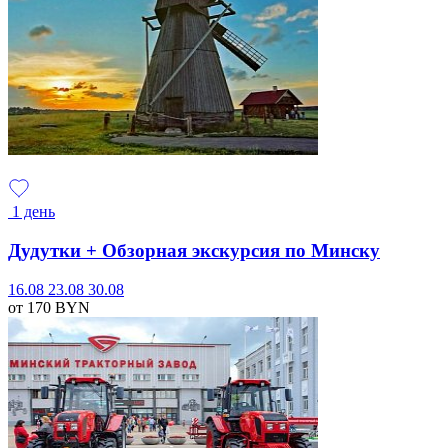
1 день
Дудутки + Обзорная экскурсия по Минску
16.08
23.08
30.08
от 170
BYN