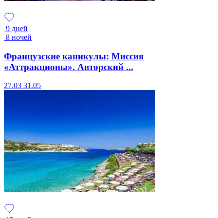
9 дней
8 ночей
Французские каникулы: Миссия
«Аттракционы». Авторский ...
27.03
31.05