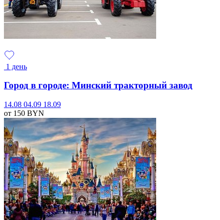
1 день
Город в городе: Минский тракторный завод
14.08
04.09
18.09
от 150
BYN