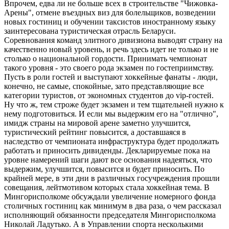
Впрочем, едва ли не больше всех в строительстве "Чижовка-
Арены", отмене въездных виз для болельщиков, возведении
новых гостиниц и обучении таксистов иностранному языку
заинтересована туристическая отрасль Беларуси.
Соревнования команд элитного дивизиона выводят страну на
качественно новый уровень, и речь здесь идет не только и не
столько о национальной гордости. Принимать чемпионат
такого уровня - это своего рода экзамен по гостеприимству.
Пусть в роли гостей и выступают хоккейные фанаты - люди,
конечно, не самые, спокойные, зато представляющие все
категории туристов, от экономных студентов до vip-гостей.
Ну что ж, тем строже будет экзамен и тем тщательней нужно к
нему подготовиться. И если мы выдержим его на "отлично",
имидж страны на мировой арене заметно улучшится,
туристический рейтинг повысится, а доставшаяся в
наследство от чемпионата инфраструктура будет продолжать
работать и приносить дивиденды. Декларируемые пока на
уровне намерений шаги дают все основания надеяться, что
выдержим, улучшится, повысится и будет приносить. По
крайней мере, в эти дни в различных госучреждения прошли
совещания, лейтмотивом которых стала хоккейная тема. В
Мингорисполкоме обсуждали увеличение номерного фонда
столичных гостиниц как минимум в два раза, о чем рассказал
исполняющий обязанности председателя Мингорисполкома
Николай Ладутько. А в Управлении спорта несколькими