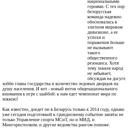
национальными
героями. С тех пор
белорусская
команда надежно
обосновалась в
элитном мировом
дивизионе, а ее
успехи и
поражения больше
не вызывают
такого
общественного
резонанса. Хотя
тему хоккея народ
не забывает,
обсуждая на досуге
хобби главы государства и количество ледовых дворцов на
душу населения. И вот - новый виток общенационального
внимания к игре с шайбой: к нам едет чемпионат мира по
хоккею!
Как известно, доедет он в Беларусь только к 2014 году, однако
уже сегодня подготовкой к грандиозному событию заняты не
только Управление спорта МСиТ, но и МИД, и
Мингорисполком, и другие ведомства рангом пониже.