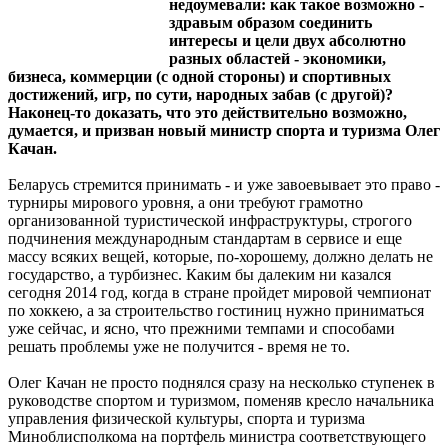
недоумевали: как такое возможно -
здравым образом соединить
интересы и цели двух абсолютно
разных областей - экономики,
бизнеса, коммерции (с одной стороны) и спортивных
достижений, игр, по сути, народных забав (с другой)?
Наконец-то доказать, что это действительно возможно,
думается, и призван новый министр спорта и туризма Олег
Качан.
Беларусь стремится принимать - и уже завоевывает это право -
турниры мирового уровня, а они требуют грамотно
организованной туристической инфраструктуры, строгого
подчинения международным стандартам в сервисе и еще
массу всяких вещей, которые, по-хорошему, должно делать не
государство, а турбизнес. Каким бы далеким ни казался
сегодня 2014 год, когда в стране пройдет мировой чемпионат
по хоккею, а за строительство гостиниц нужно приниматься
уже сейчас, и ясно, что прежними темпами и способами
решать проблемы уже не получится - время не то.
Олег Качан не просто поднялся сразу на несколько ступенек в
руководстве спортом и туризмом, поменяв кресло начальника
управления физической культуры, спорта и туризма
Миноблисполкома на портфель министра соответствующего