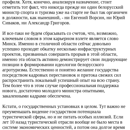
профиля. Хотя, конечно, анализируя назначение, стоит
отметить тот факт, что никогда прежде ни один белорусский
министр спорта и туризма уже на старте не был так органичен
в должности, как нынешний, - ни Евгений Ворсин, ни Юрий
Сиваков, ни Александр Григоров.
И все-таки не будем сбрасывать со счетов, что, возможно,
ключевым словом в этом карьерном взлете является слово
Минск. Именно в столичной области сейчас довольно
успешно проходят обкатку несколько инфраструктурных
проектов, призванных совершить прорыв в этой области,
именно эта область активно демонстрирует свои лидирующие
позиции в формировании идеологии белорусского
агротуризма. Естественно и понятно желание государства
посредством кадровых перестановок и притока свежих сил
распространить локальный успешный опыт на всю страну.
Тем более что в этом случае профессиональная поддержка
нового, достаточно молодого министра опытными,
закаленными кадрами обеспечена.
Кстати, о государственных установках в целом. Тут важно не
преуменьшать видение государством потенциала
туристической сферы, но и не питать особых иллюзий. Если
лет 10 назад туристической отрасли вообще не было места в
системе экономических ценностей, а потом она долгое время