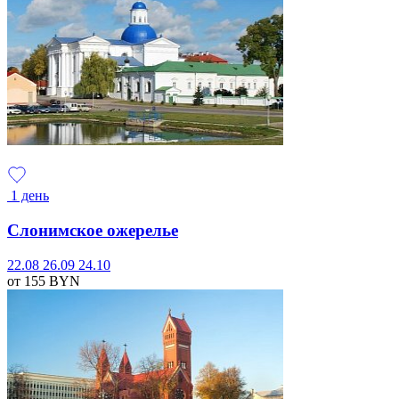
1 день
Слонимское ожерелье
22.08
26.09
24.10
от 155
BYN