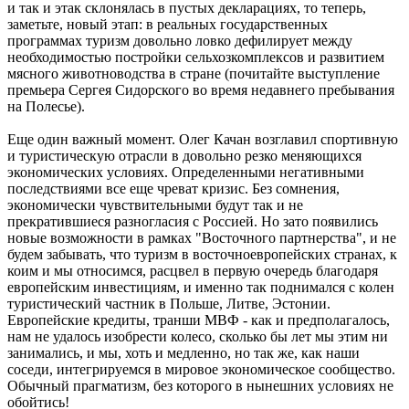
и так и этак склонялась в пустых декларациях, то теперь,
заметьте, новый этап: в реальных государственных
программах туризм довольно ловко дефилирует между
необходимостью постройки сельхозкомплексов и развитием
мясного животноводства в стране (почитайте выступление
премьера Сергея Сидорского во время недавнего пребывания
на Полесье).
Еще один важный момент. Олег Качан возглавил спортивную
и туристическую отрасли в довольно резко меняющихся
экономических условиях. Определенными негативными
последствиями все еще чреват кризис. Без сомнения,
экономически чувствительными будут так и не
прекратившиеся разногласия с Россией. Но зато появились
новые возможности в рамках "Восточного партнерства", и не
будем забывать, что туризм в восточноевропейских странах, к
коим и мы относимся, расцвел в первую очередь благодаря
европейским инвестициям, и именно так поднимался с колен
туристический частник в Польше, Литве, Эстонии.
Европейские кредиты, транши МВФ - как и предполагалось,
нам не удалось изобрести колесо, сколько бы лет мы этим ни
занимались, и мы, хоть и медленно, но так же, как наши
соседи, интегрируемся в мировое экономическое сообщество.
Обычный прагматизм, без которого в нынешних условиях не
обойтись!