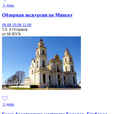
1 день
Обзорная экскурсия по Минску
09.08
10.08
11.08
5.0
6 Отзывов
от 60
BYN
1 день