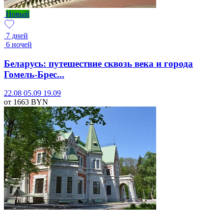
Новый
7 дней
6 ночей
Беларусь: путешествие сквозь века и города
Гомель-Брес...
22.08
05.09
19.09
от 1663
BYN