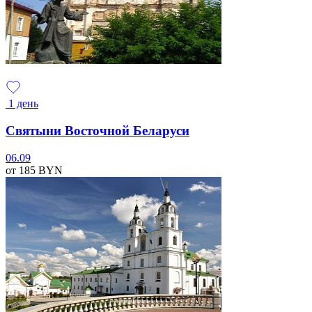
1 день
Святыни Восточной Беларуси
06.09
от 185
BYN