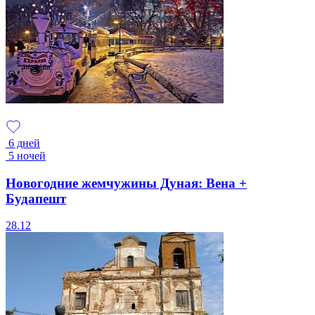
6 дней
5 ночей
Новогодние жемчужины Дуная: Вена +
Будапешт
28.12