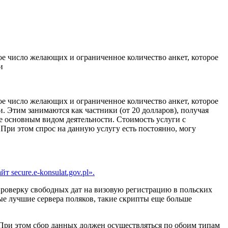
ое число желающих и ограниченное количество анкет, которое
и
ое число желающих и ограниченное количество анкет, которое
. Этим занимаются как частники (от 20 долларов), получая
не основным видом деятельности. Стоимость услуги с
 При этом спрос на данную услугу есть постоянно, могу
 secure.e-konsulat.gov.pl».
 проверку свободных дат на визовую регистрацию в польских
ые лучшие сервера поляков, такие скрипты еще больше
 При этом сбор данных должен осуществляться по обоим типам