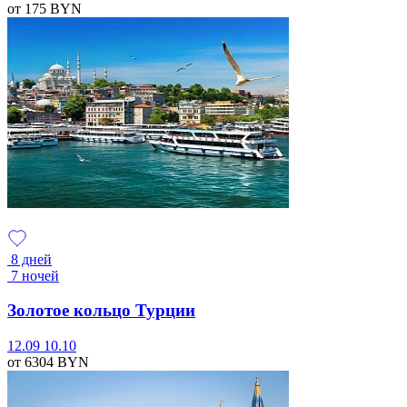
от 175
BYN
8 дней
7 ночей
Золотое кольцо Турции
12.09
10.10
от 6304
BYN