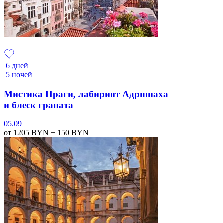
6 дней
5 ночей
Мистика Праги, лабиринт Адршпаха
и блеск граната
05.09
от 1205
BYN
+ 150
BYN