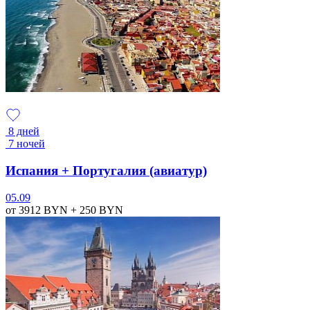
8 дней
7 ночей
Испания + Португалия (авиатур)
05.09
от 3912
BYN
+ 250
BYN