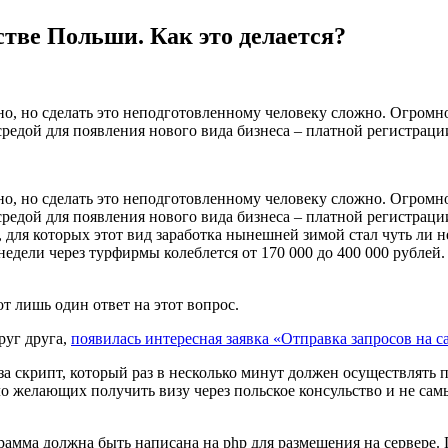
стве Польши. Как это делается?
но, но сделать это неподготовленному человеку сложно. Огромн
редой для появления нового вида бизнеса – платной регистраци
но, но сделать это неподготовленному человеку сложно. Огромн
редой для появления нового вида бизнеса – платной регистрации
 для которых этот вид заработка нынешней зимой стал чуть ли 
едели через турфирмы колеблется от 170 000 до 400 000 рублей.
т лишь один ответ на этот вопрос.
руг друга,
появилась интересная заявка «Отправка запросов на сайт
 за скрипт, который раз в несколько минут должен осуществлять
о желающих получить визу через польское консульство и не сам
рамма должна быть написана на php для размещения на сервере.