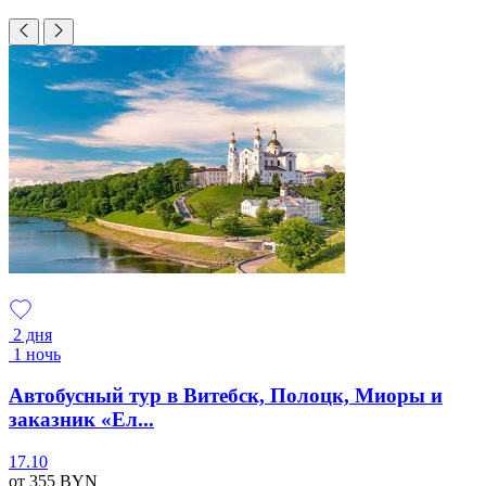
2 дня
1 ночь
Автобусный тур в Витебск, Полоцк, Миоры и
заказник «Ел...
17.10
от 355
BYN