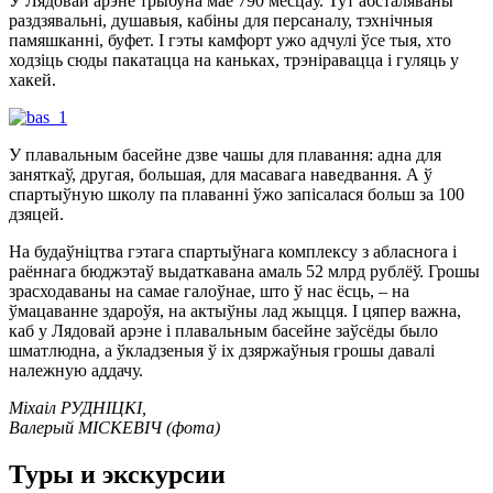
У Лядовай арэне трыбуна мае 790 месцаў. Тут абсталяваны
раздзявальні, душавыя, кабіны для персаналу, тэхнічныя
памяшканні, буфет. І гэты камфорт ужо адчулі ўсе тыя, хто
ходзіць сюды пакатацца на каньках, трэніравацца і гуляць у
хакей.
У плавальным басейне дзве чашы для плавання: адна для
заняткаў, другая, большая, для масавага наведвання. А ў
спартыўную школу па плаванні ўжо запісалася больш за 100
дзяцей.
На будаўніцтва гэтага спартыўнага комплексу з абласнога і
раённага бюджэтаў выдаткавана амаль 52 млрд рублёў. Грошы
зрасходаваны на самае галоўнае, што ў нас ёсць, – на
ўмацаванне здароўя, на актыўны лад жыцця. І цяпер важна,
каб у Лядовай арэне і плавальным басейне заўсёды было
шматлюдна, а ўкладзеныя ў іх дзяржаўныя грошы давалі
належную аддачу.
Міхаіл РУДНІЦКІ,
Валерый МІСКЕВІЧ (фота)
Туры и экскурсии