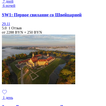
7 дней
6 ночей
SW1: Первое свидание со Швейцарией
29.11
5.0
1 Отзыв
от 2288
BYN
+ 250
BYN
1 день