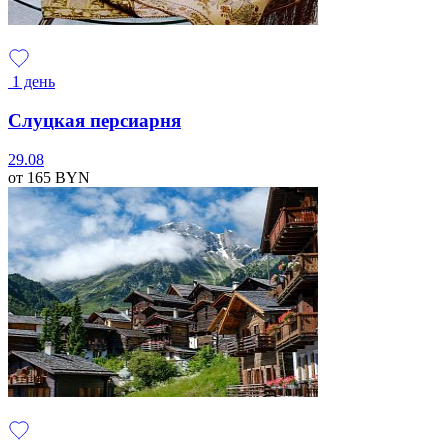
1 день
Слуцкая персиарня
29.08
от 165
BYN