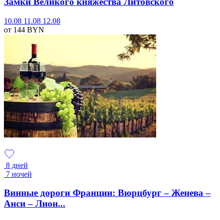
Замки Великого княжества Литовского
10.08
11.08
12.08
от 144
BYN
8 дней
7 ночей
Винные дороги Франции: Вюрцбург – Женева –
Анси – Лион...