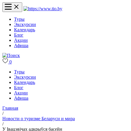
Туры
Экскурсии
Календарь
Блог
Акции
Афиша
0
Туры
Экскурсии
Календарь
Блог
Акции
Афиша
Главная
/
Новости о туризме Беларуси и мира
/
У Івацэвічах адкрыўся басейн