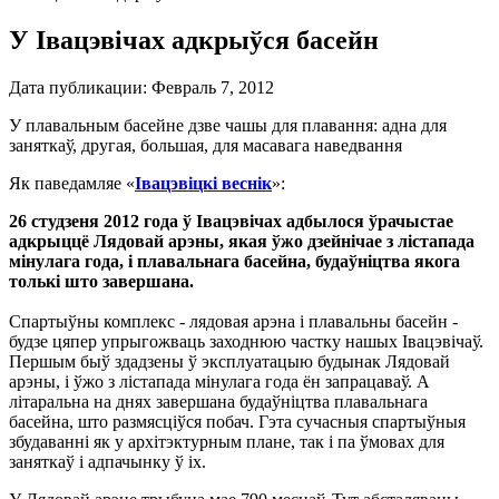
У Івацэвічах адкрыўся басейн
Дата публикации:
Февраль 7, 2012
У плавальным басейне дзве чашы для плавання: адна для
заняткаў, другая, большая, для масавага наведвання
Як паведамляе «
Івацэвіцкі веснік
»:
26 студзеня 2012 года ў Івацэвічах адбылося ўрачыстае
адкрыццё Лядовай арэны, якая ўжо дзейнічае з лістапада
мінулага года, і плавальнага басейна, будаўніцтва якога
толькі што завершана.
Cпартыўны комплекс - лядовая арэна і плавальны басейн -
будзе цяпер упрыгожваць заходнюю частку нашых Івацэвічаў.
Першым быў здадзены ў эксплуатацыю будынак Лядовай
арэны, і ўжо з лістапада мінулага года ён запрацаваў. А
літаральна на днях завершана будаўніцтва плавальнага
басейна, што размясціўся побач. Гэта сучасныя спартыўныя
збудаванні як у архітэктурным плане, так і па ўмовах для
заняткаў і адпачынку ў іх.