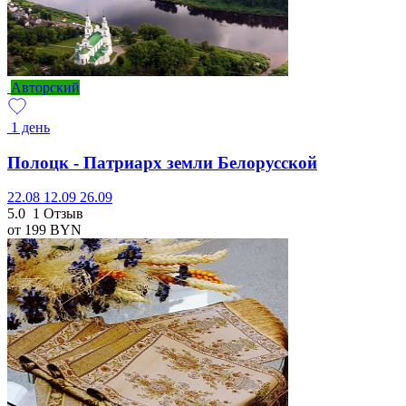
Авторский
1 день
Полоцк - Патриарх земли Белорусской
22.08
12.09
26.09
5.0
1 Отзыв
от 199
BYN