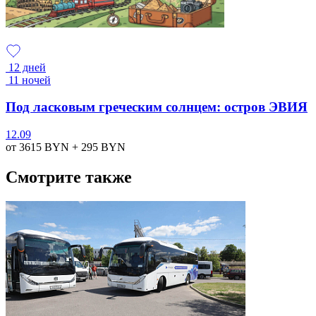
12 дней
11 ночей
Под ласковым греческим солнцем: остров ЭВИЯ
12.09
от 3615
BYN
+ 295
BYN
Смотрите также