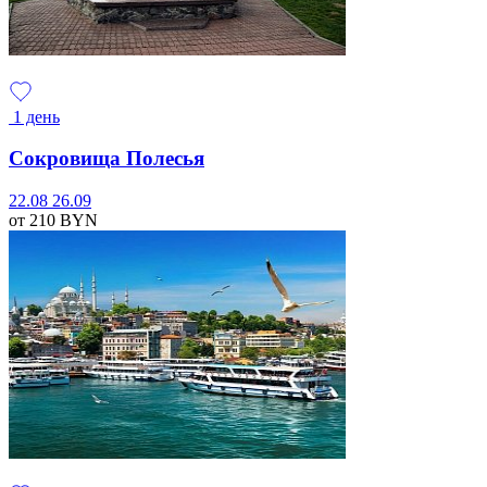
1 день
Сокровища Полесья
22.08
26.09
от 210
BYN