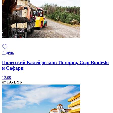
1 день
Полесский Калейдоскоп: История, Сыр Bonfesto
и Сафари
12.09
от 195
BYN