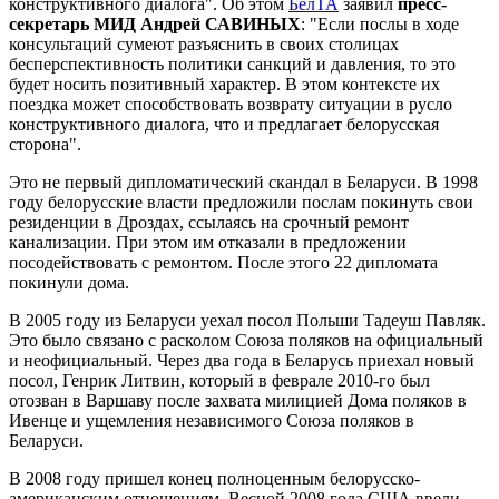
конструктивного диалога". Об этом
БелТА
заявил
пресс-
секретарь МИД Андрей САВИНЫХ
: "Если послы в ходе
консультаций сумеют разъяснить в своих столицах
бесперспективность политики санкций и давления, то это
будет носить позитивный характер. В этом контексте их
поездка может способствовать возврату ситуации в русло
конструктивного диалога, что и предлагает белорусская
сторона".
Это не первый дипломатический скандал в Беларуси. В 1998
году белорусские власти предложили послам покинуть свои
резиденции в Дроздах, ссылаясь на срочный ремонт
канализации. При этом им отказали в предложении
посодействовать с ремонтом. После этого 22 дипломата
покинули дома.
В 2005 году из Беларуси уехал посол Польши Тадеуш Павляк.
Это было связано с расколом Союза поляков на официальный
и неофициальный. Через два года в Беларусь приехал новый
посол, Генрик Литвин, который в феврале 2010-го был
отозван в Варшаву после захвата милицией Дома поляков в
Ивенце и ущемления независимого Союза поляков в
Беларуси.
В 2008 году пришел конец полноценным белорусско-
американским отношениям. Весной 2008 года США ввели