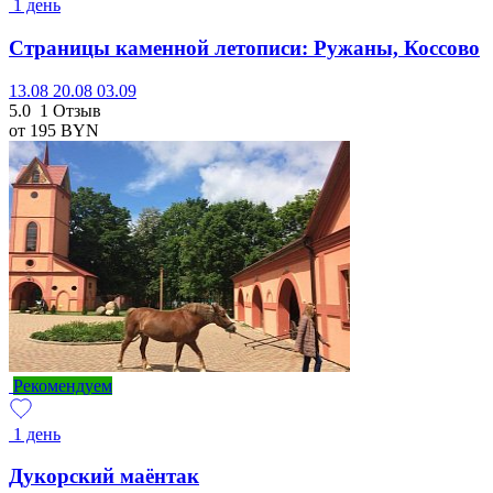
1 день
Страницы каменной летописи: Ружаны, Коссово
13.08
20.08
03.09
5.0
1 Отзыв
от 195
BYN
Рекомендуем
1 день
Дукорский маёнтак