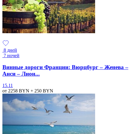
8 дней
7 ночей
Винные дороги Франции: Вюрцбург – Женева –
Анси – Лион...
15.11
от 2258
BYN
+ 250
BYN