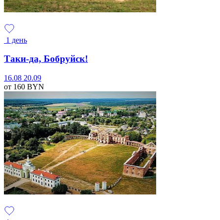
1 день
Таки-да, Бобруйск!
16.08
20.09
от 160
BYN