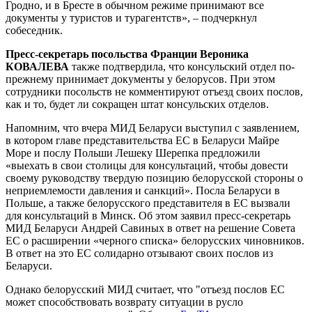
Гродно, и в Бресте в обычном режиме принимают все
документы у туристов и турагентств», – подчеркнул
собеседник.
Пресс-секретарь посольства Франции Вероника
КОВАЛЕВА
также подтвердила, что консульский отдел по-
прежнему принимает документы у белорусов. При этом
сотрудники посольств не комментируют отъезд своих послов,
как и то, будет ли сокращен штат консульских отделов.
Напомним, что вчера МИД Беларуси выступил с заявлением,
в котором главе представительства ЕС в Беларуси Майре
Море и послу Польши Лешеку Шерепка предложили
«выехать в свои столицы для консультаций, чтобы довести
своему руководству твердую позицию белорусской стороны о
неприемлемости давления и санкций». Посла Беларуси в
Польше, а также белорусского представителя в ЕС вызвали
для консультаций в Минск. Об этом заявил пресс-секретарь
МИД Беларуси Андрей Савиных в ответ на решение Совета
ЕС о расширении «черного списка» белорусских чиновников.
В ответ на это ЕС солидарно отзывают своих послов из
Беларуси.
Однако белорусский МИД считает, что "отъезд послов ЕС
может способствовать возврату ситуации в русло