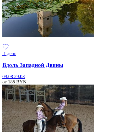
1 день
Вдоль Западной Двины
09.08
29.08
от 185
BYN