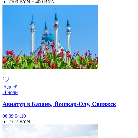
от 2709
BYN
+ 400
BYN
5 дней
4 ночи
Авиатур в Казань, Йошкар-Олу, Свияжск
06.09
04.10
от 2527
BYN