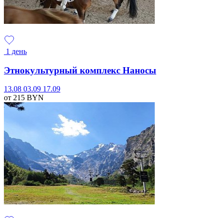
1 день
Этнокультурный комплекс Наносы
13.08
03.09
17.09
от 215
BYN