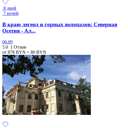
8 дней
7 ночей
В краю легенд и горных водопадов: Северная
Осетия - Ал...
06.09
5.0
1 Отзыв
от 878
BYN
+ 80
BYN