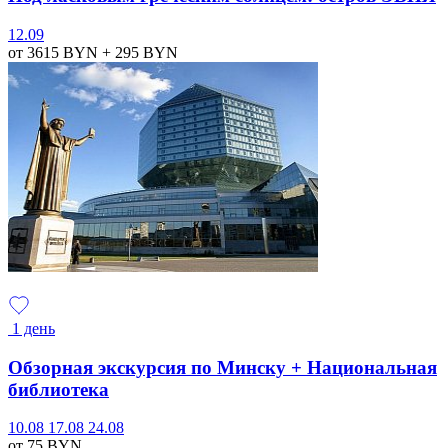
12.09
от 3615
BYN
+ 295
BYN
1 день
Обзорная экскурсия по Минску + Национальная
библиотека
10.08
17.08
24.08
от 75
BYN