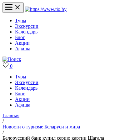
Туры
Экскурсии
Календарь
Блог
Акции
Афиша
0
Туры
Экскурсии
Календарь
Блог
Акции
Афиша
Главная
/
Новости о туризме Беларуси и мира
/
Белорусский банк купил серию картин Шагала