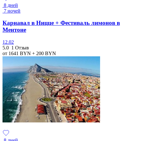
8 дней
7 ночей
Карнавал в Ницце + Фестиваль лимонов в
Ментоне
12.02
5.0
1 Отзыв
от 1641
BYN
+ 200
BYN
8 дней