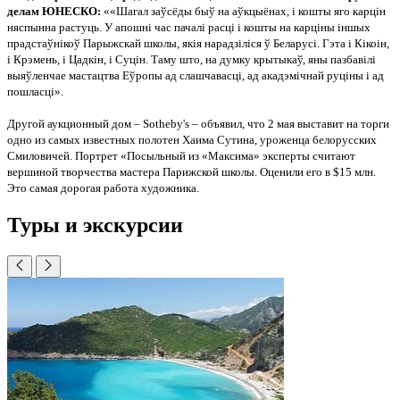
делам ЮНЕСКО:
««Шагал заўсёды быў на аўкцыёнах, і кошты яго карцін
няспынна растуць. У апошні час пачалі расці і кошты на карціны іншых
прадстаўнікоў Парыжскай школы, якія нарадзіліся ў Беларусі. Гэта і Кікоін,
і Крэмень, і Цадкін, і Суцін. Таму што, на думку крытыкаў, яны пазбавілі
выяўленчае мастацтва Еўропы ад слашчавасці, ад акадэмічнай руціны і ад
пошласці».
Другой аукционный дом – Sotheby's – объявил, что 2 мая выставит на торги
одно из самых известных полотен Хаима Сутина, уроженца белорусских
Смиловичей. Портрет «Посыльный из «Максима» эксперты считают
вершиной творчества мастера Парижской школы. Оценили его в $15 млн.
Это самая дорогая работа художника.
Туры и экскурсии