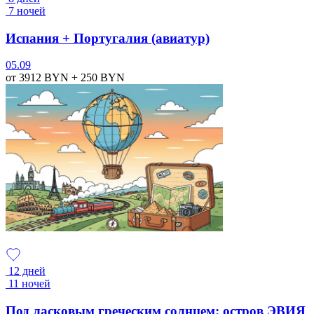
7 ночей
Испания + Португалия (авиатур)
05.09
от 3912
BYN
+ 250
BYN
12 дней
11 ночей
Под ласковым греческим солнцем: остров ЭВИЯ