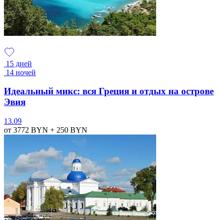
15 дней
14 ночей
Идеальный микс: вся Греция и отдых на острове
Эвия
13.09
от 3772
BYN
+ 250
BYN