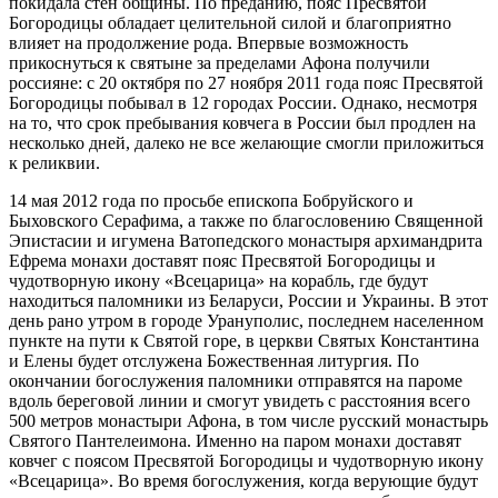
покидала стен общины. По преданию, пояс Пресвятой
Богородицы обладает целительной силой и благоприятно
влияет на продолжение рода. Впервые возможность
прикоснуться к святыне за пределами Афона получили
россияне: с 20 октября по 27 ноября 2011 года пояс Пресвятой
Богородицы побывал в 12 городах России. Однако, несмотря
на то, что срок пребывания ковчега в России был продлен на
несколько дней, далеко не все желающие смогли приложиться
к реликвии.
14 мая 2012 года по просьбе епископа Бобруйского и
Быховского Серафима, а также по благословению Священной
Эпистасии и игумена Ватопедского монастыря архимандрита
Ефрема монахи доставят пояс Пресвятой Богородицы и
чудотворную икону «Всецарица» на корабль, где будут
находиться паломники из Беларуси, России и Украины. В этот
день рано утром в городе Урануполис, последнем населенном
пункте на пути к Святой горе, в церкви Святых Константина
и Елены будет отслужена Божественная литургия. По
окончании богослужения паломники отправятся на пароме
вдоль береговой линии и смогут увидеть с расстояния всего
500 метров монастыри Афона, в том числе русский монастырь
Святого Пантелеимона. Именно на паром монахи доставят
ковчег с поясом Пресвятой Богородицы и чудотворную икону
«Всецарица». Во время богослужения, когда верующие будут