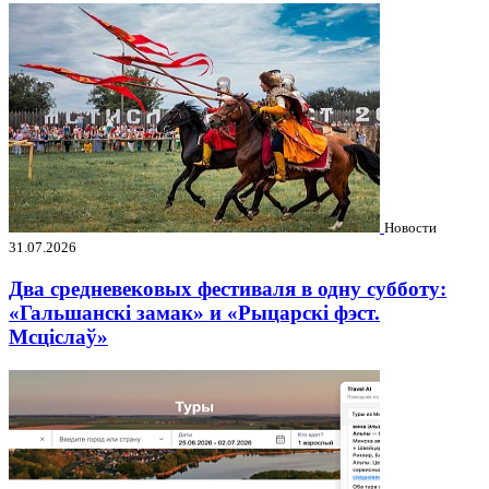
Новости
31.07.2026
Два средневековых фестиваля в одну субботу:
«Гальшанскі замак» и «Рыцарскі фэст.
Мсціслаў»