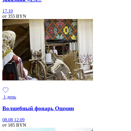
17.10
от 355
BYN
1 день
Волшебный фонарь Ошмян
08.08
12.09
от 185
BYN