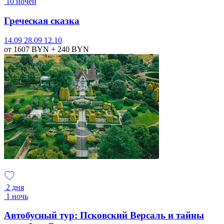
10 ночей
Греческая сказка
14.09
28.09
12.10
от 1607
BYN
+ 240
BYN
2 дня
1 ночь
Автобусный тур: Псковский Версаль и тайны