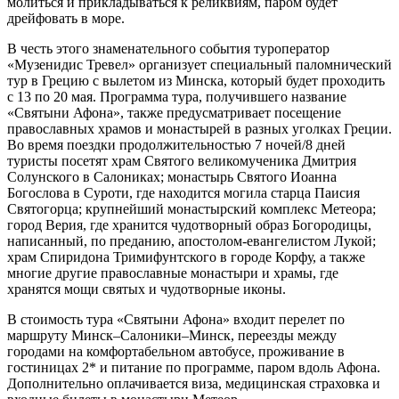
молиться и прикладываться к реликвиям, паром будет
дрейфовать в море.
В честь этого знаменательного события туроператор
«Музенидис Тревел» организует специальный паломнический
тур в Грецию с вылетом из Минска, который будет проходить
с 13 по 20 мая. Программа тура, получившего название
«Святыни Афона», также предусматривает посещение
православных храмов и монастырей в разных уголках Греции.
Во время поездки продолжительностью 7 ночей/8 дней
туристы посетят храм Святого великомученика Дмитрия
Солунского в Салониках; монастырь Святого Иоанна
Богослова в Суроти, где находится могила старца Паисия
Святогорца; крупнейший монастырский комплекс Метеора;
город Верия, где хранится чудотворный образ Богородицы,
написанный, по преданию, апостолом-евангелистом Лукой;
храм Спиридона Тримифунтского в городе Корфу, а также
многие другие православные монастыри и храмы, где
хранятся мощи святых и чудотворные иконы.
В стоимость тура «Святыни Афона» входит перелет по
маршруту Минск–Салоники–Минск, переезды между
городами на комфортабельном автобусе, проживание в
гостиницах 2* и питание по программе, паром вдоль Афона.
Дополнительно оплачивается виза, медицинская страховка и