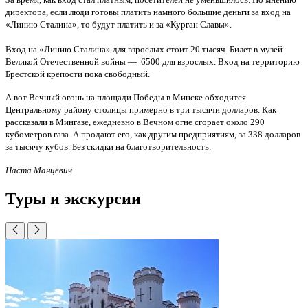
директора
, если люди
готовы платить
намного большие
деньги за
вход на
«
Линию
Сталина»
, то будут
платить и
за «
Курган
Славы».
Вход на
«Линию Сталина»
для взрослых
стоит
20
тысяч.
Билет в
музей
Великой Отечественной войны
—
6500
для взрослых.
Вход на
территорию
Брестской крепости
пока
свободный.
А вот
Вечный
огонь на
площади Победы в Минске
обходится
Центральному району столицы
примерно в три
тысячи долларов.
Как
рассказали в
Мингазе
,
ежедневно в
Вечном
огне
сгорает
около
290
кубометров газа.
А
продают
его, как
другим предприятиям
, за
338
долларов
за тысячу
кубов.
Без
скидки на
благотворительность.
Наста Манцевич
Туры и экскурсии