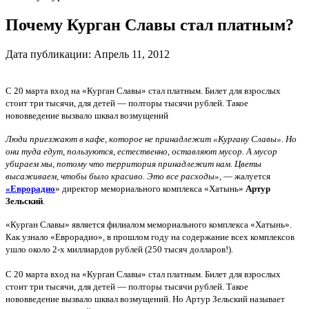
Почему Курган Славы стал платным?
Дата публикации:
Апрель 11, 2012
С 20
марта
вход на
«Курган
Славы»
стал
платным.
Билет
для взрослых
стоит три
тысячи,
для детей
—
полторы
тысячи рублей.
Такое
нововведение
вызвало
шквал
возмущений
Люди
приезжают в
кафе
, которое не
принадлежит «
Кургану
Славы».
Но
они
туда
едут,
пользуются,
естественно
, оставляют
мусор.
А
мусор
убираем
мы,
потому что
территория
принадлежит нам.
Цветы
высаживаем
, чтобы было
красиво.
Это все
расходы»
, — жалуется
«Еврорадио
» директор
мемориального
комплекса «
Хатынь»
Артур
Зельский
.
«Курган
Славы»
является филиалом
мемориального
комплекса «
Хатынь».
Как узнало «Еврорадио»
, в прошлом году
на содержание
всех
комплексов
ушло около
2-х
миллиардов рублей
(250
тысяч долларов!
).
С 20
марта
вход на
«Курган
Славы»
стал
платным.
Билет
для взрослых
стоит три
тысячи,
для детей
—
полторы
тысячи рублей.
Такое
нововведение
вызвало
шквал
возмущений.
Но
Артур
Зельский
называет