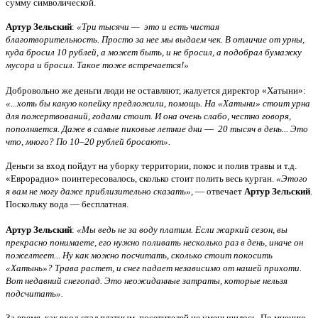
сумму
символической
.
Артур
Зельский
:
«Три
тысячи
—
это и есть
чистая
благотворительность.
Просто за
нее мы
выдаем
чек.
В отличие от
урны,
куда
бросил
10
рублей, а
может быть, и не
бросил,
а
подобрал
бумажку
мусора и
бросил.
Такое тоже
встречается
!»
Добровольно
же деньги
люди не
оставляют
, жалуется
директор «
Хатыни»:
«...
хоть бы
какую
копейку
предложили,
помощь.
На «
Хатыни» стоит урна
для
пожертвований
, годами
стоит.
И она
очень слабо
, честно говоря,
пополняется.
Даже в самые
пиковые
летние
дни
—
20
тысяч в
день...
Это
что,
много?
По 10–20
рублей
бросают
».
Деньги
за вход
пойдут
на уборку
территории,
покос
и
полив
травы
и т.д.
«Еврорадио» поинтересовалось
, сколько стоит полить
весь
курган.
«Этого
я вам не могу
даже приблизительно
сказать»,
—
отвечает
Артур
Зельский
.
Поскольку
вода
—
бесплатная.
Артур
Зельский
:
«Мы
ведь
не
за воду
платим.
Если
жаркий
сезон
, вы
прекрасно понимаете
, его нужно
поливать
несколько раз в день
, иначе
он
пожелтеет
... Ну
как
можно посчитать
, сколько стоит
покосить
«Хатынь»
?
Трава
растет, и
снег
падает
независимо
от нашей
прихоти
.
Вот
недавний
снегопад.
Это
неожиданные
затраты,
которые нельзя
подсчитать»
.
За
время, как
вход
стал платным
,
посетителей не
уменьшилось
.
По мнению