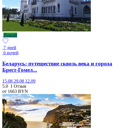
Новый
7 дней
6 ночей
Беларусь: путешествие сквозь века и города
Брест-Гомел...
15.08
29.08
12.09
5.0
1 Отзыв
от 1663
BYN