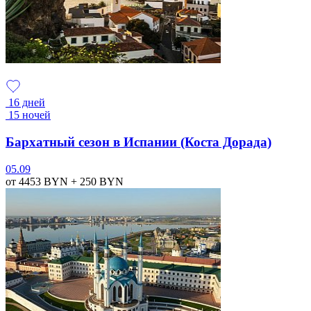
16 дней
15 ночей
Бархатный сезон в Испании (Коста Дорада)
05.09
от 4453
BYN
+ 250
BYN