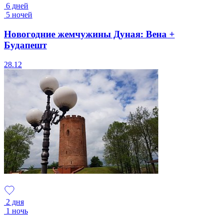
6 дней
5 ночей
Новогодние жемчужины Дуная: Вена +
Будапешт
28.12
2 дня
1 ночь