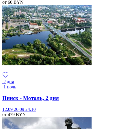
от 60
BYN
2 дня
1 ночь
Пинск - Мотоль, 2 дня
12.09
26.09
24.10
от 479
BYN