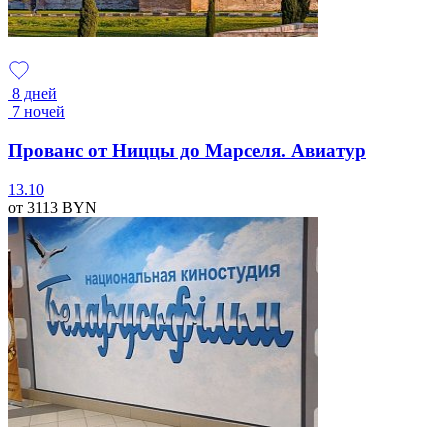
8 дней
7 ночей
Прованс от Ниццы до Марселя. Авиатур
13.10
от 3113
BYN