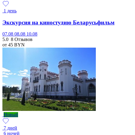
1 день
Экскурсия на киностудию Беларусьфильм
07.08
08.08
10.08
5.0
8 Отзывов
от 45
BYN
Новый
7 дней
6 ночей