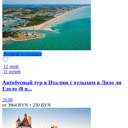
Визовая поддержка
12 дней
11 ночей
Автобусный тур в Италию с отдыхом в Лидо ди
Езоло (8 н...
28.08
от 3964
BYN
+ 250
BYN