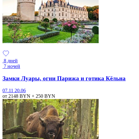
8 дней
7 ночей
Замки Луары, огни Парижа и готика Кёльна
07.11
20.06
от 2148
BYN
+ 250
BYN