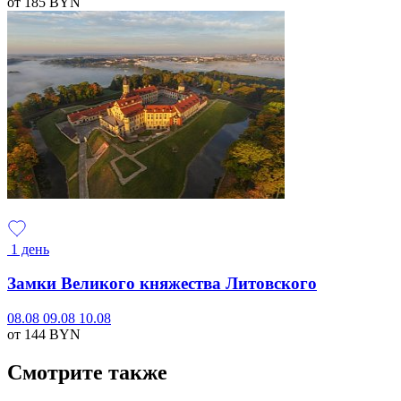
от 185
BYN
1 день
Замки Великого княжества Литовского
08.08
09.08
10.08
от 144
BYN
Смотрите также