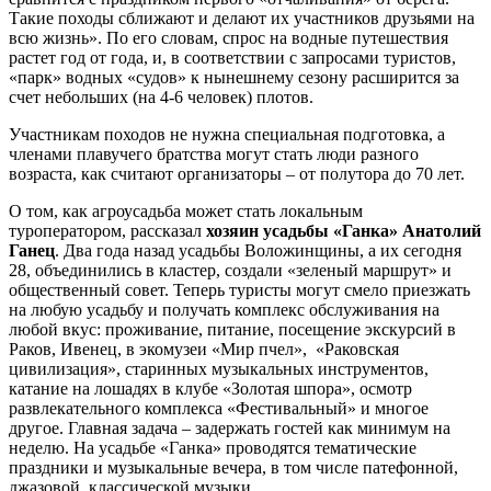
Такие походы сближают и делают их участников друзьями на
всю жизнь». По его словам, спрос на водные путешествия
растет год от года, и, в соответствии с запросами туристов,
«парк» водных «судов» к нынешнему сезону расширится за
счет небольших (на 4-6 человек) плотов.
Участникам походов не нужна специальная подготовка, а
членами плавучего братства могут стать люди разного
возраста, как считают организаторы – от полутора до 70 лет.
О том, как агроусадьба может стать локальным
туроператором, рассказал
хозяин усадьбы «Ганка» Анатолий
Ганец
. Два года назад усадьбы Воложинщины, а их сегодня
28, объединились в кластер, создали «зеленый маршрут» и
общественный совет. Теперь туристы могут смело приезжать
на любую усадьбу и получать комплекс обслуживания на
любой вкус: проживание, питание, посещение экскурсий в
Раков, Ивенец, в экомузеи «Мир пчел», «Раковская
цивилизация», старинных музыкальных инструментов,
катание на лошадях в клубе «Золотая шпора», осмотр
развлекательного комплекса «Фестивальный» и многое
другое. Главная задача – задержать гостей как минимум на
неделю. На усадьбе «Ганка» проводятся тематические
праздники и музыкальные вечера, в том числе патефонной,
джазовой, классической музыки.