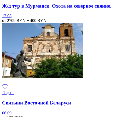
Ж/д тур в Мурманск. Охота на северное сияние.
12.08
от 2709
BYN
+ 400
BYN
1 день
Святыни Восточной Беларуси
06.09