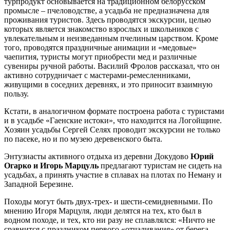
турпродукт основывается на традиционном белорусском
промысле – пчеловодстве, а усадьба не предназначена для
проживания туристов. Здесь проводятся экскурсии, целью
которых является знакомство взрослых и школьников с
увлекательным и неизведанным пчелиным царством. Кроме
того, проводятся праздничные анимации и «медовые»
чаепития, туристы могут приобрести мед и различные
сувениры ручной работы. Василий Фролов рассказал, что он
активно сотрудничает с мастерами-ремесленниками,
живущими в соседних деревнях, и это приносит взаимную
пользу.
Кстати, в аналогичном формате построена работа с туристами
и в усадьбе «Гаенские истоки», что находится на Логойщине.
Хозяин усадьбы Сергей Селях проводит экскурсии не только
по пасеке, но и по музею деревенского быта.
Энтузиасты активного отдыха из деревни Докудово
Юрий
Огарко и Игорь Марцуль
предлагают туристам не сидеть на
усадьбах, а принять участие в сплавах на плотах по Неману и
Западной Березине.
Походы могут быть двух-трех- и шести-семидневными. По
мнению Игоря Марцуля, люди делятся на тех, кто был в
водном походе, и тех, кто ни разу не сплавлялся: «Ничто не
сравнится с праздником первого «отчаливания» от берега.