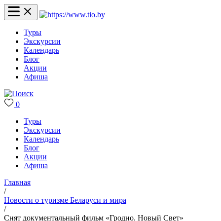
Туры
Экскурсии
Календарь
Блог
Акции
Афиша
0
Туры
Экскурсии
Календарь
Блог
Акции
Афиша
Главная
/
Новости о туризме Беларуси и мира
/
Снят документальный фильм «Гродно. Новый Свет»