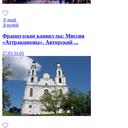
9 дней
8 ночей
Французские каникулы: Миссия
«Аттракционы». Авторский ...
27.03
31.05