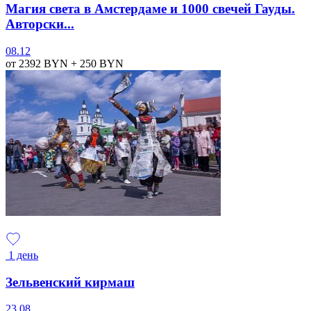
Магия света в Амстердаме и 1000 свечей Гауды.
Авторски...
08.12
от 2392
BYN
+ 250
BYN
1 день
Зельвенский кирмаш
23.08