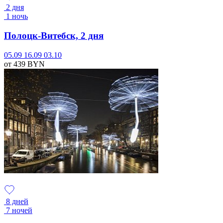
2 дня
1 ночь
Полоцк-Витебск, 2 дня
05.09
16.09
03.10
от 439
BYN
8 дней
7 ночей