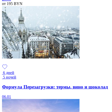
от 195
BYN
6 дней
5 ночей
Формула Перезагрузки: термы, вино и шоколад
06.01