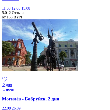
11.08
12.08
15.08
5.0
2 Отзыва
от 165
BYN
2 дня
1 ночь
Могилёв - Бобруйск, 2 дня
22.08
26.09