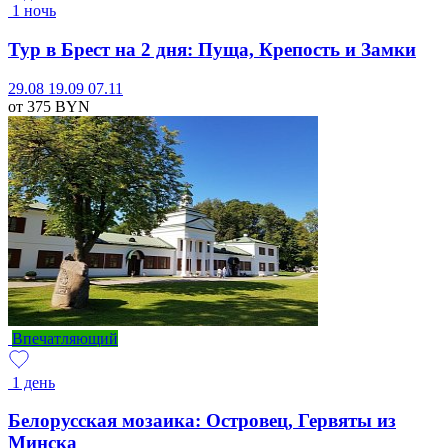
1 ночь
Тур в Брест на 2 дня: Пуща, Крепость и Замки
29.08
19.09
07.11
от 375
BYN
Впечатляющий
1 день
Белорусская мозаика: Островец, Гервяты из
Минска