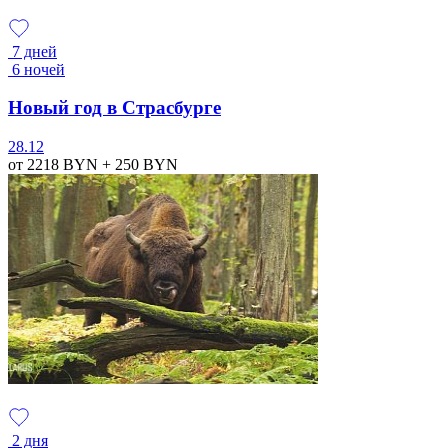
7 дней
6 ночей
Новый год в Страсбурге
28.12
от 2218
BYN
+ 250
BYN
2 дня