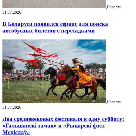
Новости
31.07.2026
В Беларуси появился сервис для поиска
автобусных билетов с пересадками
Новости
31.07.2026
Два средневековых фестиваля в одну субботу:
«Гальшанскі замак» и «Рыцарскі фэст.
Мсціслаў»