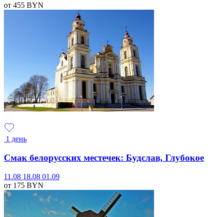
от 455
BYN
1 день
Смак белорусских местечек: Будслав, Глубокое
11.08
18.08
01.09
от 175
BYN