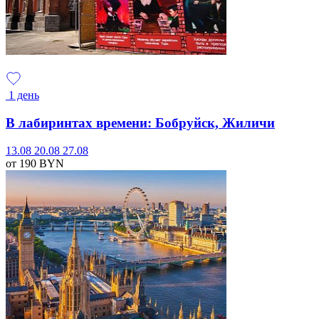
1 день
В лабиринтах времени: Бобруйск, Жиличи
13.08
20.08
27.08
от 190
BYN