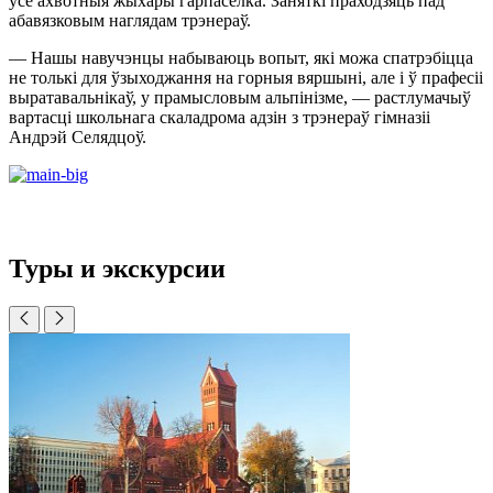
ўсе ахвотныя жыхары гарпасёлка. Заняткі праходзяць пад
абавязковым наглядам трэнераў.
— Нашы навучэнцы набываюць вопыт, які можа спатрэбіцца
не толькі для ўзыходжання на горныя вяршыні, але і ў прафесіі
выратавальнікаў, у прамысловым альпінізме, — растлумачыў
вартасці школьнага скаладрома адзін з трэнераў гімназіі
Андрэй Селядцоў.
Туры и экскурсии