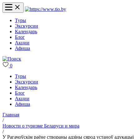
Туры
Экскурсии
Календарь
Блог
Акции
Афиша
0
Туры
Экскурсии
Календарь
Блог
Акции
Афиша
Главная
/
Новости о туризме Беларуси и мира
/
У Рагачоўскім раёне створаны адзіны сярод устаноў адукацыі