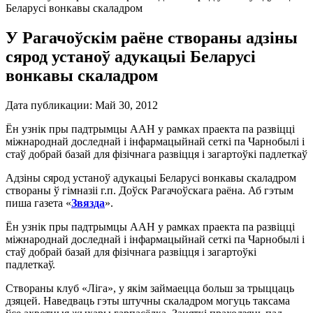
Беларусі вонкавы скаладром
У Рагачоўскім раёне створаны адзіны
сярод устаноў адукацыі Беларусі
вонкавы скаладром
Дата публикации:
Май 30, 2012
Ён узнік пры падтрымцы ААН у рамках праекта па развіцці
міжнароднай доследнай і інфармацыйнай сеткі па Чарнобылі і
стаў добрай базай для фізічнага развіцця і загартоўкі падлеткаў
Адзіны сярод устаноў адукацыі Беларусі вонкавы скаладром
створаны ў гімназіі г.п. Доўск Рагачоўскага раёна. Аб гэтым
пиша газета «
Звязда
».
Ён узнік пры падтрымцы ААН у рамках праекта па развіцці
міжнароднай доследнай і інфармацыйнай сеткі па Чарнобылі і
стаў добрай базай для фізічнага развіцця і загартоўкі
падлеткаў.
Створаны клуб «Ліга», у якім займаецца больш за трыццаць
дзяцей. Наведваць гэты штучны скаладром могуць таксама