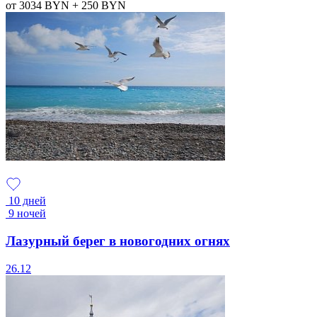
от 3034
BYN
+ 250
BYN
10 дней
9 ночей
Лазурный берег в новогодних огнях
26.12