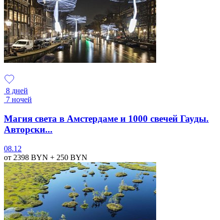
8 дней
7 ночей
Магия света в Амстердаме и 1000 свечей Гауды.
Авторски...
08.12
от 2398
BYN
+ 250
BYN