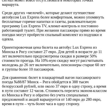
сигнал может вовсе отсутствовать в некоторых точках
маршрута.
Среди других «мелочей», которые делают путешествие
автобусом Lux Express более комфортным, можно упомянуть
бесплатные горячие напитки и газеты, развлекательную
программу Lux Express TV, климат-контроль и постоянно
работающий туалет. При желании пассажиры прямо во время
поездки могут пробрести спальный комплект из подушки и
одеяла.
Ориентировочная цена билета на автобус Lux Express из
Минска в Ригу составит 27 евро. Для детей в возрасте до 11
лет включительно предусмотрены скидки в размере 50%
стоимости проезда. На 10%-ную скидку могут рассчитывать
молодежь до 26 лет включительно, пенсионеры старше 60 лет
и группы более 10 пассажиров.
Для сравнения: билет в плацкартный вагон пассажирского
поезда №88/87 Минск – Рига обойдется в 388 тысяч
белорусский рублей, или около 37 евро в одну строну, а время
в пути составит 12 часов. Стоимость перелета эконом-классом
из Минска в Ригу и обратно без учета специальных
предложений и акций варьируется от 140 евро до 280 евро,
время в пути – чуть более часа в одну сторону.