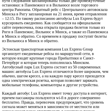
пути следования запланированы только две промежуточные
остановки: в Паневежисе и в Вильнюсе возле торгового
центра Panorama. Обратный рейс с Центрального автовокзала
Минска в Ригу запланирован на 21 июня, время отправления
– 12:15. По такому расписанию автобусы Lux Express будут
курсировать ежедневно. Как сообщается на официальном
сайте перевозчика, пока открыта продажа билетов только из
Риги в Паневежис, Вильнюс и Минск, а также из Паневежиса
в Минск и обратно. Со временем в продажу поступят билеты
из Вильнюса в Минск и обратно.
Эстонская транспортная компания Lux Express Group
организует ежедневные рейсы по маршрутной сети, в
которую входят крупные города Прибалтики и Санкт-
Петербург и которая теперь пополнилась Минском.
Автобусный парк Lux Express состоит из 50 современных
машин: автобусы Lux Express отличаются более широким, чем
обычно, шагом кресел, а на каждую пару кресел приходится
одна электрическая розетка, которая позволяет заряжать
мобильные телефоны, компьютеры и другие устройства.
Каждый автобус Lux Express имеет точку доступа в интернет,
причем пассажиры пользуются wi-fi в дороге совершенно
бесплатно. Правда, перевозчик предупреждает, что уровень
сигнала может меняться в зависимости от местности или