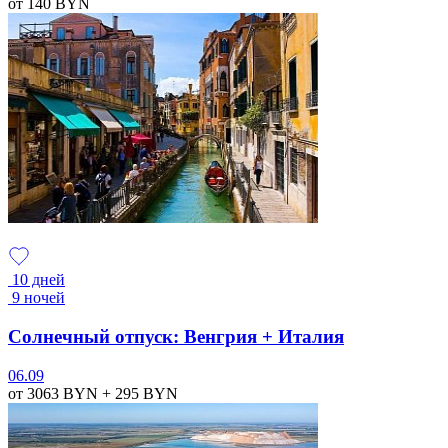
от 140
BYN
10 дней
9 ночей
Солнечный отпуск: Венгрия + Италия
06.09
от 3063
BYN
+ 295
BYN