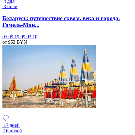
4 дня
3 ночи
Беларусь: путешествие сквозь века и города.
Гомель-Мин...
05.09
19.09
03.10
от 953
BYN
17 дней
16 ночей