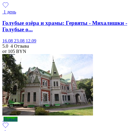
1 день
Голубые озёра и храмы: Гервяты - Михалишки -
Голубые о...
16.08
23.08
12.09
5.0
4 Отзыва
от 105
BYN
Новый