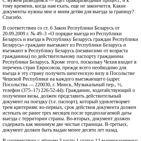
С мужем разводимся — идет бракоразводный процесс, и к
тому времени, когда нам ехать, еще не закончится. Какие
документы нужны мне и моим детям для выезда за границу?
Спасибо.
В соответствии со ст. 6 Закон Республики Беларусь от
20.09.2009 г. № 49–3 «О порядке выезда из Республики
Беларусь и въезда в Республику Беларусь граждан Республики
Беларусь» граждане выезжают из Республики Беларусь и
въезжают в Республику Беларусь (независимо от возраста
гражданина) по действительному паспорту гражданина
Республики Беларусь. Кроме этого, поскольку Чехия входит в
перечень стран Евросоюза, прежде всего необходимо для
въезда в эту страну получить шенгенскую визу в Посольстве
Чешской Республики на каждого выезжающего (адрес
Посольства — 220030, г. Минск, Музыкальный пер., ½,
телефон (375–17) 226-52-44). Гражданин, ходатайствующий о
получении визы, должен представить действительный
документ на поездку (т.е. паспорт), который удовлетворяет
трем критериям: во-первых, срок действия документа должен
истекать не ранее трех месяцев после предполагаемой даты
выезда с территории страны. Во-вторых, документ должен
содержать как минимум две чистые страницы. В-третьих,
документ должен быть выдан менее десяти лет назад.
В соответствии с абзацем 3 части 1 статьи 12 вышеуказанного