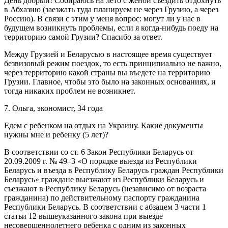
День добрый! Собираюсь на лето с женой съездить отдохнуть
в Абхазию (заезжать туда планируем не через Грузию, а через
Россию). В cвязи с этим у меня вопрос: могут ли у нас в
будущем возникнуть проблемы, если я когда-нибудь поеду на
территорию самой Грузии? Спасибо за ответ.
Между Грузией и Беларусью в настоящее время существует
безвизовый режим поездок, то есть принципиально не важно,
через территорию какой страны вы въедете на территорию
Грузии. Главное, чтобы это было на законных основаниях, и
тогда никаких проблем нe возникнет.
7. Ольга, экономист, 34 года
Едем с ребенком на отдых на Украину. Какие документы
нужны мне и ребенку (5 лет)?
В соответствии со ст. 6 Закон Республики Беларусь от
20.09.2009 г. № 49–3 «О порядке выезда из Республики
Беларусь и въезда в Республику Беларусь граждан Республики
Беларусь» граждане выезжают из Республики Беларусь и
cъезжают в Республику Беларусь (независимо от возраста
гражданина) по действительному паспорту гражданина
Республики Беларусь. В соответствии с абзацем 3 части 1
статьи 12 вышеуказанного закона при выезде
несовершеннолетнего ребенка с одним из законных