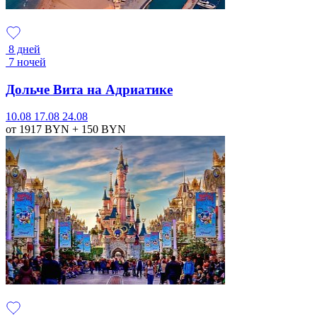
8 дней
7 ночей
Дольче Вита на Адриатике
10.08
17.08
24.08
от 1917
BYN
+ 150
BYN