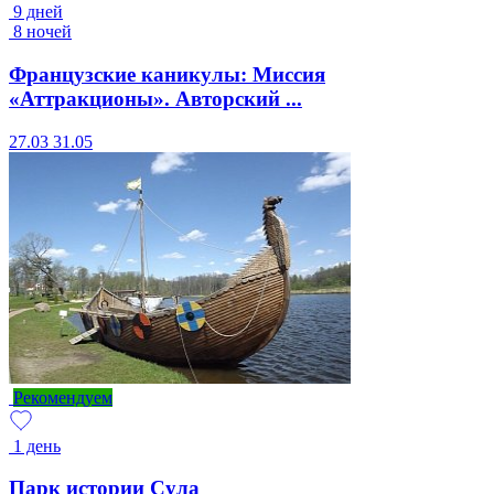
9 дней
8 ночей
Французские каникулы: Миссия
«Аттракционы». Авторский ...
27.03
31.05
Рекомендуем
1 день
Парк истории Сула