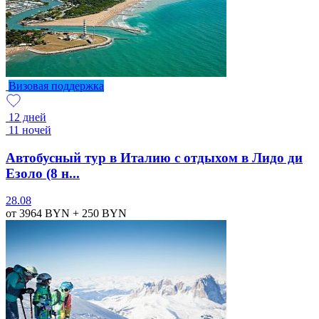
Визовая поддержка
12 дней
11 ночей
Автобусный тур в Италию с отдыхом в Лидо ди
Езоло (8 н...
28.08
от 3964
BYN
+ 250
BYN