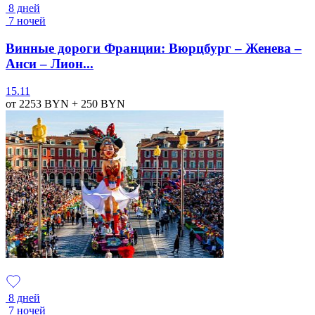
8 дней
7 ночей
Винные дороги Франции: Вюрцбург – Женева –
Анси – Лион...
15.11
от 2253
BYN
+ 250
BYN
8 дней
7 ночей