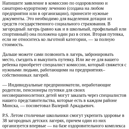
Напишите заявление в комиссию по оздоровлению и
санаторно-курортному лечению (создана на любом
предприятии или в организации), принесите нужные
документы. Это необходимо для выделения дотации из
средств государственного социального страхования. В
загородный лагерь (равно как и в школьный, профильный или
спортивный) она положена один раз в сезон. Вторая путевка,
если не относитесь ко льготной категории, — за полную
стоимость.
Дальше можете сами позвонить в лагерь, забронировать
место, съездить и выкупить путевку. Или же ее для вашего
ребенка приобретет специалист комиссии, который свяжется с
нужными людьми, работающими на предприятиях–
собственниках лагерей.
— Индивидуальные предприниматели, неработающие
родители, пенсионеры путевки для своих
несовершеннолетних детей могут заказать через специалистов
нашего представительства, которые есть в каж­дом районе
Минска, — посоветовал Валерий Аркадьевич.
P.S. Летом столичные школьники смогут укрепить здоровье в
38 загородных детских лагерях, причем один из них
организуется впервые — на базе оздоровительного комплекса