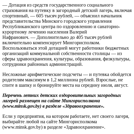
— Дотация из средств государственного социального
страхования на путевку в загородный детский лагерь, включая
спортивный, — 605 тысяч руб­лей, — объяснил начальник
представительства Минского городского управления
Республиканского центра по оздоровлению и санаторно-
курортному лечению населения Валерий
Нафранович. — Дополнительно до 405 ты­сяч рублей
включительно компенсирует Мингорисполком.
Воспользоваться этой дотацией могут работники бюджетных
организаций коммунальной собственности столицы — из
сферы здравоохранения, культуры, образования, физкультуры,
сотрудники районных администраций.
Несложные арифметические подсчеты — и путевка обойдется
родителям максимум в 1,2 миллиона рублей. Взрослые, не
спите в шапку и бронируйте места на середину июля, август.
Перечень летних детских оздоровительных загородных
лагерей размещен на сайте Мингорисполкома
(www.minsk.gov.by) в разделе «Здравоохранение».
Если у предприятия, на котором работаете, нет своего лагеря,
выбирайте любой на сайте Мингорисполкома
(www.minsk.gov.by) в разделе «Здравоохранение».