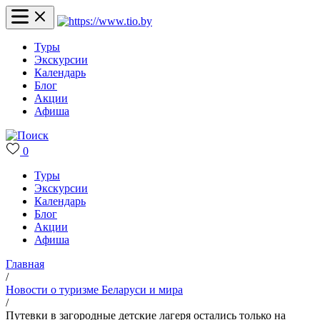
Туры
Экскурсии
Календарь
Блог
Акции
Афиша
0
Туры
Экскурсии
Календарь
Блог
Акции
Афиша
Главная
/
Новости о туризме Беларуси и мира
/
Путевки в загородные детские лагеря остались только на