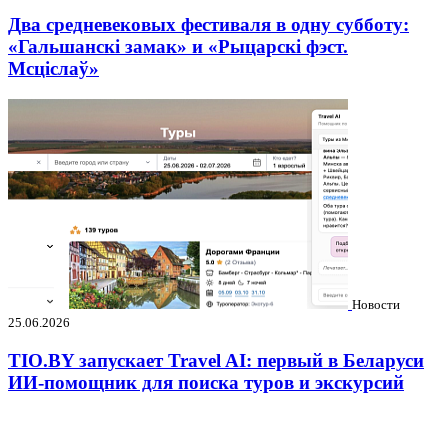
Два средневековых фестиваля в одну субботу:
«Гальшанскі замак» и «Рыцарскі фэст.
Мсціслаў»
Новости
25.06.2026
TIO.BY запускает Travel AI: первый в Беларуси
ИИ-помощник для поиска туров и экскурсий