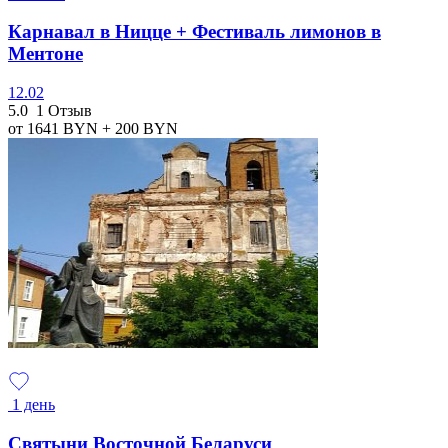
Карнавал в Ницце + Фестиваль лимонов в
Ментоне
12.02
5.0
1 Отзыв
от 1641
BYN
+ 200
BYN
1 день
Святыни Восточной Беларуси