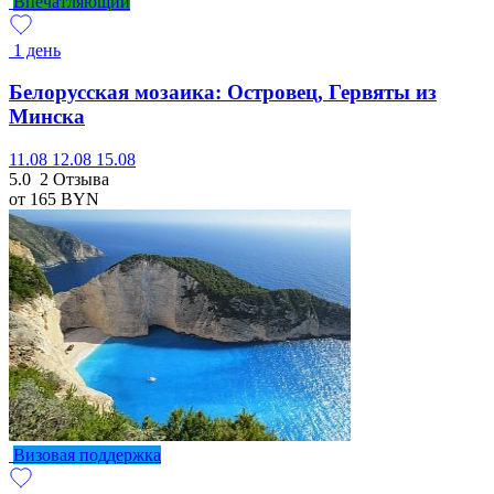
Впечатляющий
1 день
Белорусская мозаика: Островец, Гервяты из
Минска
11.08
12.08
15.08
5.0
2 Отзыва
от 165
BYN
Визовая поддержка