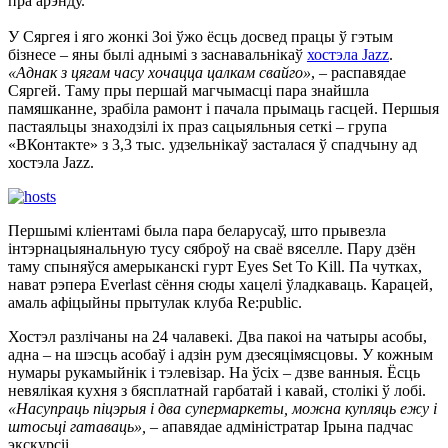
пра арэнду.
У Сяргея і яго жонкі Зоі ўжо ёсць досвед працы ў гэтым
бізнесе – яны былі аднымі з заснавальнікаў
хостэла Jazz
.
«Аднак з цягам часу хочацца цалкам свайго»
, – распавядае
Сяргей. Таму пры першай магчымасці пара знайшла
памяшканне, зрабіла рамонт і пачала прымаць гасцей. Першыя
пастаяльцы знаходзілі іх праз сацыяльныя сеткі – група
«ВКонтакте» з 3,3 тыс. удзельнікаў засталася ў спадчыну ад
хостэла Jazz.
Першымі кліентамі была пара беларусаў, што прывезла
інтэрнацыянальную тусу сяброў на сваё вяселле. Пару дзён
таму спыняўся амерыканскі гурт Eyes Set To Kill. Па чутках,
нават рэпера Everlast сёння сюды хацелі ўладкаваць. Карацей,
амаль афіцыйны прытулак клуба Re:public.
Хостэл разлічаны на 24 чалавекі. Два пакоі на чатыры асобы,
адна – на шэсць асобаў і адзін рум дзесяцімясцовы. У кожным
нумары рукамыйнік і тэлевізар. На ўсіх – дзве ванныя. Ёсць
невялікая кухня з бясплатнай гарбатай і кавай, столікі ў лобі.
«Насупраць піцэрыя і два супермаркеты, можна купляць ежу і
штосьці гатаваць»,
– апавядае адміністратар Ірына падчас
экскурсіі.