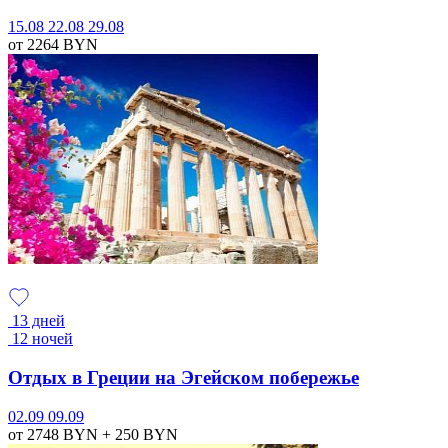
15.08
22.08
29.08
от 2264
BYN
13 дней
12 ночей
Отдых в Греции на Эгейском побережье
02.09
09.09
от 2748
BYN
+ 250
BYN