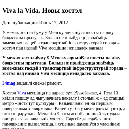
Viva la Vida. Новы хостэл
Дата публикации:
Июнь 17, 2012
У межах хостэл-буму ў Менску адчыніўся шосты па ліку
бюджэтны прытулак. Больш не прыйдзецца знаёміць
замежных гасцей з транспартнай інфраструктурай горада –
хостэл пад назвай Viva месціцца непадалёк вакзала
У межах хостэл-буму ў Менску адчыніўся шосты па ліку
бюджэтны прытулак. Больш не прыйдзецца знаёміць
замежных гасцей з транспартнай інфраструктурай горада –
хостэл пад назвай Viva месціцца непадалёк вакзала.
34mag
зацанілі свежы рамонт.
Хостэл
Viva
месціцца па адрасе
вул. Жукоўскага, 4.
Гэта 10
хвілін пешшу ад чыгуначнага вакзалу і столькі ж – ад станцыі
метро «Інстытут культуры». Размешчаны ён на першым
паверсе шматпавярховіка. Раней тут быў медыцынскі цэнтр, а
потым цырульня. Менавіта ў часы агоніі апошняй тут удала
пастрыгся заснавальнік хостэла Сяргей: даведаўся, што
памяшканне вызваляецца, і хуценька дамовіўся з уласнікамі