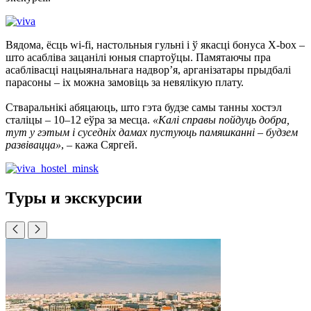
Вядома, ёсць wi-fi, настольныя гульні і ў якасці бонуса X-box –
што асабліва зацанілі юныя спартоўцы. Памятаючы пра
асаблівасці нацыянальнага надвор’я, арганізатары прыдбалі
парасоны – іх можна замовіць за невялікую плату.
Стваральнікі абяцаюць, што гэта будзе самы танны хостэл
сталіцы – 10–12 еўра за месца.
«Калі справы пойдуць добра,
тут у гэтым і суседніх дамах пустуюць памяшканні – будзем
развівацца»
, – кажа Сяргей.
Туры и экскурсии