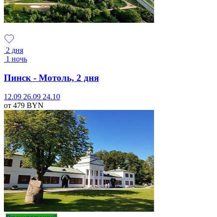
2 дня
1 ночь
Пинск - Мотоль, 2 дня
12.09
26.09
24.10
от 479
BYN