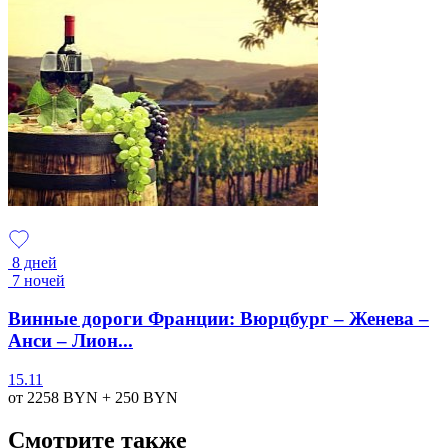
8 дней
7 ночей
Винные дороги Франции: Вюрцбург – Женева –
Анси – Лион...
15.11
от 2258
BYN
+ 250
BYN
Смотрите также