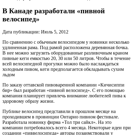
В Канаде разработали «пивной
велосипед»
Дата публикации:
Июль 5, 2012
По сравнению с обычным велосипедом у новинки несколько
удлиненная рама. Под рамой расположена деревянная бочка.
В нее можно загрузить оборудованные разливочным краном
пивные кеги емкостью 20, 30 или 50 литров. Чтобы в течение
всей велосипедной прогулки можно было наслаждаться
холодным пивом, кеги предполагается обкладывать сухим
льдом
По заказу оттавской пивоваренной компании «Кичисиппи
бир» был разработан «пивной велосипед». С его помощью
компания планирует привлечь внимание любителей пива к
здоровому образу жизни.
Публике велосипед представили в прошлом месяце на
проходившем в провинции Онтарио пивном фестивале.
Разработала новинку фирма «Тол три сайкл». На это
компании потребовалось всего 4 месяца. Некоторые идеи при
создании «пиввелосипеда» авторы позаимствовали у