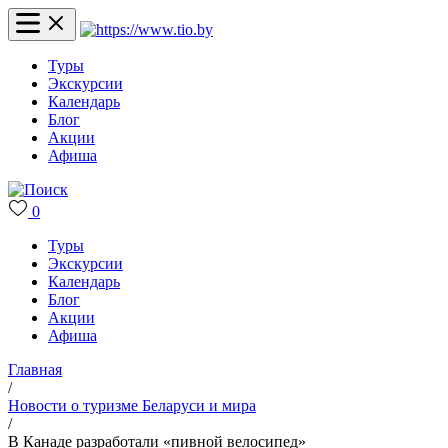
Туры
Экскурсии
Календарь
Блог
Акции
Афиша
0
Туры
Экскурсии
Календарь
Блог
Акции
Афиша
Главная
/
Новости о туризме Беларуси и мира
/
В Канаде разработали «пивной велосипед»