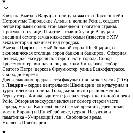
Завтрак. Выезд в
Вадуц
- столицу княжества Лихтенштейн.
Нетронутые Тирольские Альпы и долина Рейна, создают
неповторимый облик этой маленькой и богатой страны.
Прогулка по улице Штадтле – главной улице Вадуца и
внешний осмотр замка княжеской семьи (известен с XIV
века), который нависает над городом.
Выезд в
Цюрих
– самый большой город Швейцарии, ее
экономическая столица, город банков и банкиров. Обзорная
пешеходная экскурсия по старой части города: Собор
Гроссмюнстер, винная площадь, холм Линдерхоф, собор
Святого Петра, церковь Фраумюстер. улица Банхофштрассе.
Свободное время
Для желающих предлагается факультативная экскурсия (20 €)
в
Люцерн –
сердце центральной Швейцарии, ее культурная и
туристическая столица. Город живописно расположен на
берегу озера Фирвальдштетзе (озера четырех кантонов) и реки
Ройс. Обзорная экскурсия включает осмотр старой части
города, мостов Каппельбрюке (самый древний деревянный
мост в Европе) и Шпрейербрюке, церкви Иезуитов и
памятника «Умирающий лев». Свободное время.
Ночлег в Швейцарии.