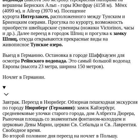
вершины Бернских Альп - горы Юнгфрау (4158 м). Мёнх
(4099 м), и Айгер (3970 м). Посещение
курорта
Интерлакен,
расположенного между Тунским и
Бриенцким озерами. Прогулка по курорту, возможность
приобрести швейцарские сувениры (ножики Victorinox, часы
и др.). Далее переезд в городок Шпиц и прогулка к
замку
Шпиц,
откуда открываются прекрасные виды на
живописное
Тунское озеро.
Выезд в Германию. Остановка в городе Шаффхаузен для
осмотра
Рейнского водопада.
Это самый большой водопад
Европы (высота 23 метра, ширина 150 метров).
Ночлег в Германии.
Завтрак. Переезд в Нюрнберг. Обзорная пешеходная экскурсия
по городу
Нюрнберг (Германия)
: замок Кайзербург,
средневековые улочки старого города, дом Албрехта Дюрера,
Рыночная площадь со знаменитым фонтаном-колодцем и
церковью Девы Марии, церкви Св. Себальда и Св. Лаврентия.
Свободное время.
Во второй половине дня переезд на ночлег в Польшу.