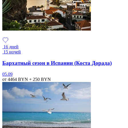
16 дней
15 ночей
Бархатный сезон в Испании (Коста Дорада)
05.09
от 4464
BYN
+ 250
BYN