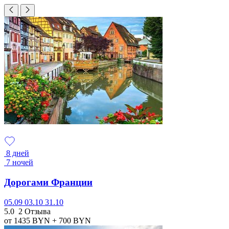
8 дней
7 ночей
Дорогами Франции
05.09
03.10
31.10
5.0
2 Отзыва
от 1435
BYN
+ 700
BYN