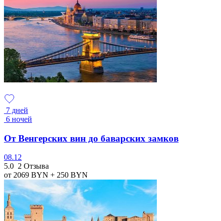
7 дней
6 ночей
От Венгерских вин до баварских замков
08.12
5.0
2 Отзыва
от 2069
BYN
+ 250
BYN