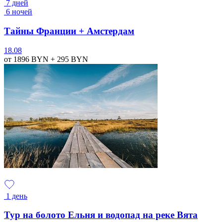
7 дней
6 ночей
Тайны Франции + Амстердам
18.08
от 1896
BYN
+ 295
BYN
1 день
Тур на болото Ельня и водопад на реке Вята