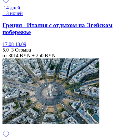
14 дней
13 ночей
Греция - Италия с отдыхом на Эгейском
побережье
17.08
13.09
5.0
3 Отзыва
от 3014
BYN
+ 250
BYN