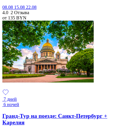
08.08
15.08
22.08
4.0
2 Отзыва
от 135
BYN
7 дней
6 ночей
Гранд-Тур на поезде: Санкт-Петербург +
Карелия