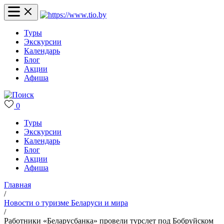
Туры
Экскурсии
Календарь
Блог
Акции
Афиша
0
Туры
Экскурсии
Календарь
Блог
Акции
Афиша
Главная
/
Новости о туризме Беларуси и мира
/
Работники «Беларусбанка» провели турслет под Бобруйском