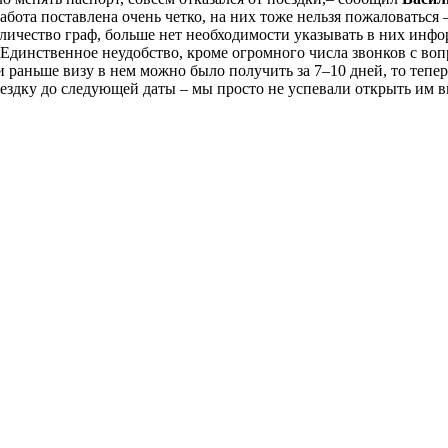
ота поставлена очень четко, на них тоже нельзя пожаловаться 
личество граф, больше нет необходимости указывать в них инфо
. Единственное неудобство, кроме огромного числа звонков с во
 раньше визу в нем можно было получить за 7–10 дней, то теперь
здку до следующей даты – мы просто не успевали открыть им в