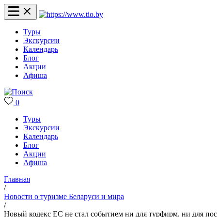
Туры
Экскурсии
Календарь
Блог
Акции
Афиша
0
Туры
Экскурсии
Календарь
Блог
Акции
Афиша
Главная
/
Новости о туризме Беларуси и мира
/
Новый кодекс ЕС не стал событием ни для турфирм, ни для по