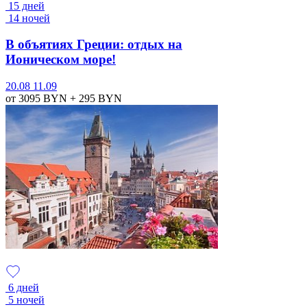
15 дней
14 ночей
В объятиях Греции: отдых на
Ионическом море!
20.08
11.09
от 3095
BYN
+ 295
BYN
6 дней
5 ночей