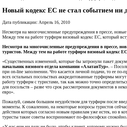
Новый кодекс ЕС не стал событием ни 
Дата публикации:
Апрель 16, 2010
Несмотря на многочисленные предупреждения в прессе, новые 
Между тем на работе турфирм визовый кодекс ЕС, который всту
Несмотря на многочисленные предупреждения в прессе, нов
туристов. Между тем на работе турфирм визовый кодекс ЕС,
«Существенных изменений, которые бы затронули пакет докуме
начальник визового отдела компании «АлатанТур»
. – Посо
при on-line заполнении. Что касается личной подачи, то ее п
всех остальных посольствах аккредитованные турфирмы могут п
работу турфирм с туристами, так как можно точно определитьс
для посольств – разве что срок рассмотрения документов в неко
евро».
Пожалуй, самым большим неудобством для турфирм после введе
моменты. К сожалению, на некоторые вопросы туристов сейчас 
действия которых согласно новым правилам уже истек, но в ко
туристы такие советы воспринимают по-философски спокойно
«У нас еще ни разу не было, чтобы клиент, которому нужно был