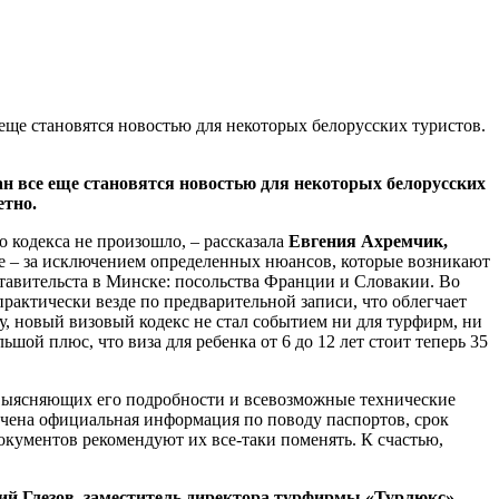
еще становятся новостью для некоторых белорусских туристов.
н все еще становятся новостью для некоторых белорусских
етно.
 кодекса не произошло, – рассказала
Евгения Ахремчик,
ые – за исключением определенных нюансов, которые возникают
дставительста в Минске: посольства Франции и Словакии. Во
рактически везде по предварительной записи, что облегчает
у, новый визовый кодекс не стал событием ни для турфирм, ни
шой плюс, что виза для ребенка от 6 до 12 лет стоит теперь 35
 выясняющих его подробности и всевозможные технические
лучена официальная информация по поводу паспортов, срок
окументов рекомендуют их все-таки поменять. К счастью,
ий Глезов, заместитель директора турфирмы «Турлюкс»
. –