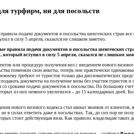
для турфирм, ни для посольств
правила подачи документов в посольства шенгенских стран все 
пил в силу 5 апреля, сказался не слишком заметно.
ые правила подачи документов в посольства шенгенских стра
 который вступил в силу 5 апреля, сказался не слишком зам
нтов или процедуру получения виз с введением нового визового
льства поменяли свои анкеты, теперь они практически одинаков
о-прежнему требуют от туристов только два дипломатических пре
одавать документы на получение визы без участия туристов и п
я со сроками подачи документов в посольства. По большому счет
торых из них немного увеличился – до 15 календарных дней. Боль
ния нового визового кодекса стал шквал звонков от клиентов,
не в силах ответить даже в посольствах. Так, до сих пор не по
торых стоит действующая виза. Как правило, владельцам таких д
.
о менять паспорт, совсем отказался от поездки,– сообщил
Васил