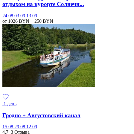
отдыхом на курорте Солнечн...
24.08
03.09
13.09
от 1026
BYN
+ 250
BYN
1 день
Гродно + Августовский канал
15.08
29.08
12.09
4.7
3 Отзыва