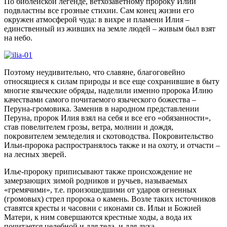
По библейской легенде, ветхозаветному пророку Илии
подвластны все грозные стихии. Сам конец жизни его
окружен атмосферой чуда: в вихре и пламени Илия –
единственный из живших на земле людей – живым был взят
на небо.
Поэтому неудивительно, что славяне, благоговейно
относящиеся к силам природы и все еще сохранившие в быту
многие языческие обряды, наделили именно пророка Илию
качествами самого почитаемого языческого божества –
Перуна-громовика. Заменив в народном представлении
Перуна, пророк Илия взял на себя и все его «обязанности»,
став повелителем грозы, ветра, молнии и дождя,
покровителем земледелия и скотоводства. Покровительство
Ильи-пророка распространялось также и на охоту, и отчасти –
на лесных зверей.
Илье-пророку приписывают также происхождение не
замерзающих зимой родников и ручьев, называемых
«гремячими», т.е. произошедшими от ударов огненных
(громовых) стрел пророка о камень. Возле таких источников
ставятся кресты и часовни с иконами св. Ильи и Божией
Матери, к ним совершаются крестные ходы, а вода их
почитается целебной и для тела, и для духа.