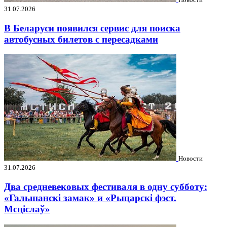
31.07.2026
В Беларуси появился сервис для поиска
автобусных билетов с пересадками
Новости
31.07.2026
Два средневековых фестиваля в одну субботу:
«Гальшанскі замак» и «Рыцарскі фэст.
Мсціслаў»