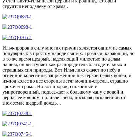
у стен Свято-Ильинской церкви и к роднику, который
струится неподалеку от храма..
Илья-пророк в силу многих причин является одним из самых
популярных в простом народе святых. Грозный, карающий, но
в то же время щедрый, наделяющий милостью по делам
нашим, он выступает как распорядитель благодетельных и
страшных сил природы. Вот Илья лихо скачет по небу в
огненной колеснице, запряженной шестеркой белых коней, и
из-под колес во все стороны летят молнии-стрелы, страшно
грохочет гром... Но вот пророк, спокойный и
умиротворенный, подъезжает к большому чану с водой и,
черпая ее ковшом, поливает небо, посылая раскаленной от
зноя земле щедрый дождь…