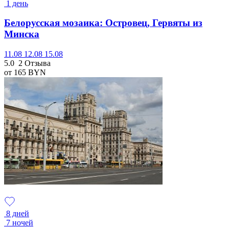
1 день
Белорусская мозаика: Островец, Гервяты из
Минска
11.08
12.08
15.08
5.0
2 Отзыва
от 165
BYN
8 дней
7 ночей