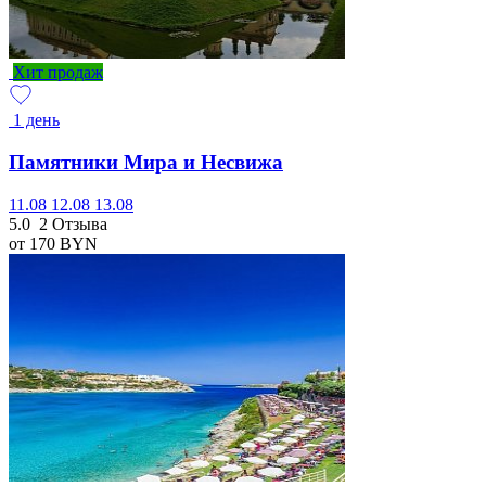
Хит продаж
1 день
Памятники Мира и Несвижа
11.08
12.08
13.08
5.0
2 Отзыва
от 170
BYN