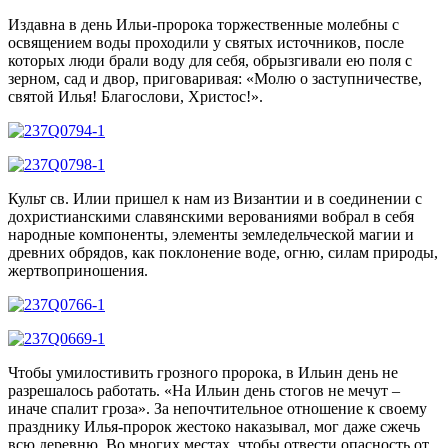
Издавна в день Ильи-пророка торжественные молебны с
освящением воды проходили у святых источников, после
которых люди брали воду для себя, обрызгивали ею поля с
зерном, сад и двор, приговаривая: «Молю о заступничестве,
святой Илья! Благослови, Христос!».
Культ св. Илии пришел к нам из Византии и в соединении с
дохристианскими славянскими верованиями вобрал в себя
народные компоненты, элементы земледельческой магии и
древних обрядов, как поклонение воде, огню, силам природы,
жертвоприношения.
Чтобы умилостивить грозного пророка, в Ильин день не
разрешалось работать. «На Ильин день стогов не мечут –
иначе спалит гроза». За непочтительное отношение к своему
празднику Илья-пророк жестоко наказывал, мог даже сжечь
всю деревню. Во многих местах, чтобы отвести опасность от