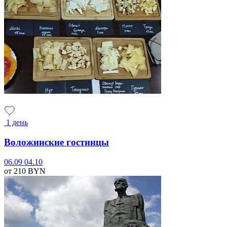
1 день
Воложинские гостинцы
06.09
04.10
от 210
BYN