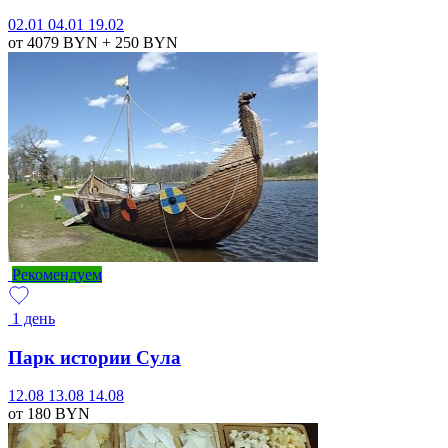
02.01
04.01
19.02
от 4079
BYN
+ 250
BYN
Рекомендуем
1 день
Парк истории Сула
12.08
13.08
14.08
от 180
BYN