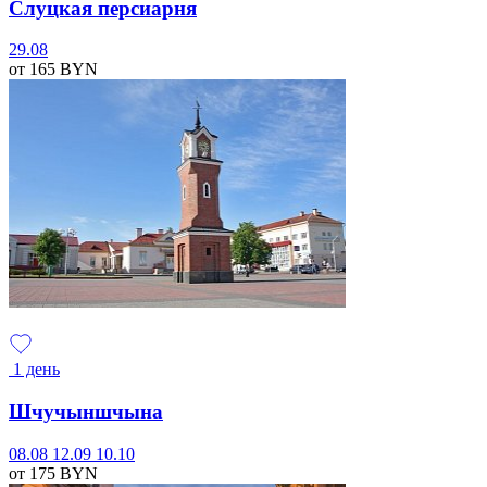
Слуцкая персиарня
29.08
от 165
BYN
1 день
Шчучыншчына
08.08
12.09
10.10
от 175
BYN