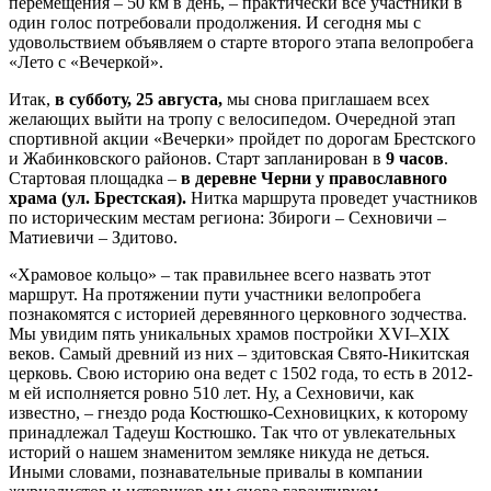
перемещения – 50 км в день, – практически все участники в
один голос потребовали продолжения. И сегодня мы с
удовольствием объявляем о старте второго этапа велопробега
«Лето с «Вечеркой».
Итак,
в субботу, 25 августа,
мы снова приглашаем всех
желающих выйти на тропу с велосипедом. Очередной этап
спортивной акции «Вечерки» пройдет по дорогам Брестского
и Жабинковского районов. Старт запланирован в
9 часов
.
Стартовая площадка –
в деревне Черни у православного
храма (ул. Брестская).
Нитка маршрута проведет участников
по историческим местам региона: Збироги – Сехновичи –
Матиевичи – Здитово.
«Храмовое кольцо» – так правильнее всего назвать этот
маршрут. На протяжении пути участники велопробега
познакомятся с историей деревянного церковного зодчества.
Мы увидим пять уникальных храмов постройки XVI–XIX
веков. Самый древний из них – здитовская Свято-Никитская
церковь. Свою историю она ведет с 1502 года, то есть в 2012-
м ей исполняется ровно 510 лет. Ну, а Сехновичи, как
известно, – гнездо рода Костюшко-Сехновицких, к которому
принадлежал Тадеуш Костюшко. Так что от увлекательных
историй о нашем знаменитом земляке никуда не деться.
Иными словами, познавательные привалы в компании