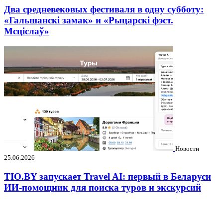
Два средневековых фестиваля в одну субботу:
«Гальшанскі замак» и «Рыцарскі фэст.
Мсціслаў»
Новости
25.06.2026
TIO.BY запускает Travel AI: первый в Беларуси
ИИ-помощник для поиска туров и экскурсий