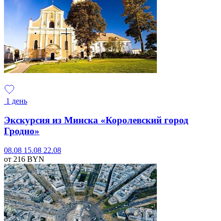
1 день
Экскурсия из Минска «Королевский город
Гродно»
08.08
15.08
22.08
от 216
BYN