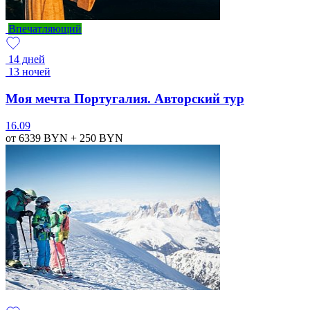
Впечатляющий
14 дней
13 ночей
Моя мечта Португалия. Авторский тур
16.09
от 6339
BYN
+ 250
BYN