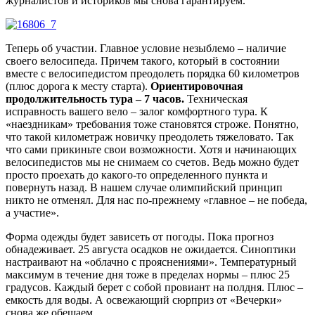
журналистов и историков мы снова гарантируем.
Теперь об участии. Главное условие незыблемо – наличие
своего велосипеда. Причем такого, который в состоянии
вместе с велосипедистом преодолеть порядка 60 километров
(плюс дорога к месту старта).
Ориентировочная
продолжительность тура – 7 часов.
Техническая
исправность вашего вело – залог комфортного тура. К
«наездникам» требования тоже становятся строже. Понятно,
что такой километраж новичку преодолеть тяжеловато. Так
что сами прикиньте свои возможности. Хотя и начинающих
велосипедистов мы не снимаем со счетов. Ведь можно будет
просто проехать до какого-то определенного пункта и
повернуть назад. В нашем случае олимпийский принцип
никто не отменял. Для нас по-прежнему «главное – не победа,
а участие».
Форма одежды будет зависеть от погоды. Пока прогноз
обнадеживает. 25 августа осадков не ожидается. Синоптики
настраивают на «облачно с прояснениями». Температурный
максимум в течение дня тоже в пределах нормы – плюс 25
градусов. Каждый берет с собой провиант на полдня. Плюс –
емкость для воды. А освежающий сюрприз от «Вечерки»
снова же обещаем.