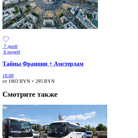
7 дней
6 ночей
Тайны Франции + Амстердам
18.08
от 1903
BYN
+ 295
BYN
Смотрите также