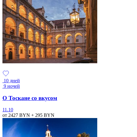
10 дней
9 ночей
О Тоскане со вкусом
11.10
от 2427
BYN
+ 295
BYN