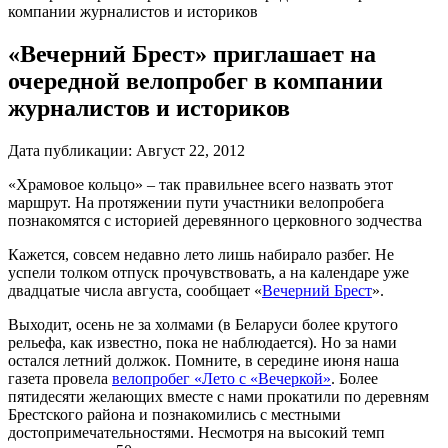
компании журналистов и историков
«Вечерний Брест» приглашает на
очередной велопробег в компании
журналистов и историков
Дата публикации:
Август 22, 2012
«Храмовое кольцо» – так правильнее всего назвать этот
маршрут. На протяжении пути участники велопробега
познакомятся с историей деревянного церковного зодчества
Кажется, совсем недавно лето лишь набирало разбег. Не
успели толком отпуск прочувствовать, а на календаре уже
двадцатые числа августа, сообщает «
Вечерний Брест
».
Выходит, осень не за холмами (в Беларуси более крутого
рельефа, как известно, пока не наблюдается). Но за нами
остался летний должок. Помните, в середине июня наша
газета провела
велопробег «Лето с «Вечеркой»
. Более
пятидесяти желающих вместе с нами прокатили по деревням
Брестского района и познакомились с местными
достопримечательностями. Несмотря на высокий темп