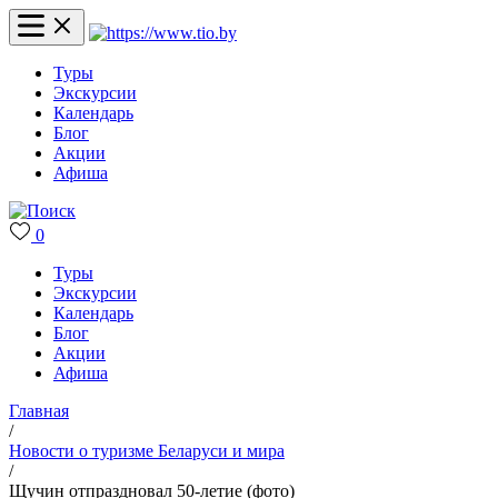
Туры
Экскурсии
Календарь
Блог
Акции
Афиша
0
Туры
Экскурсии
Календарь
Блог
Акции
Афиша
Главная
/
Новости о туризме Беларуси и мира
/
Щучин отпраздновал 50-летие (фото)