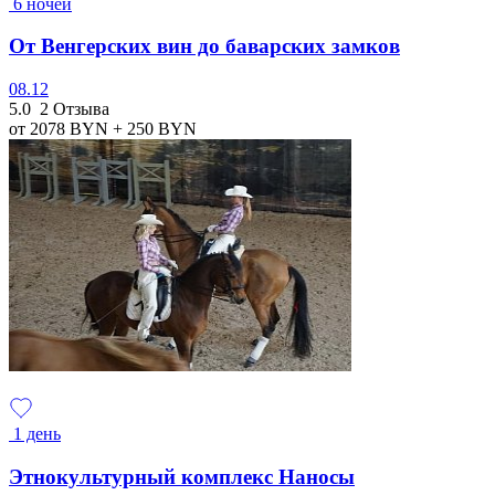
6 ночей
От Венгерских вин до баварских замков
08.12
5.0
2 Отзыва
от 2078
BYN
+ 250
BYN
1 день
Этнокультурный комплекс Наносы