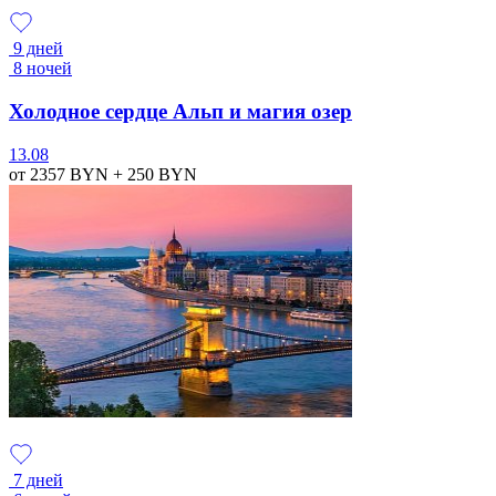
9 дней
8 ночей
Холодное сердце Альп и магия озер
13.08
от 2357
BYN
+ 250
BYN
7 дней