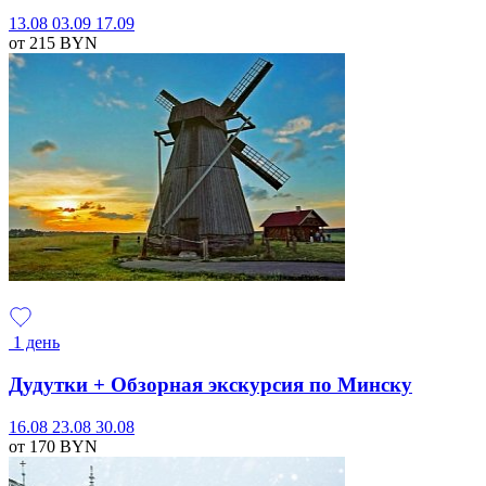
13.08
03.09
17.09
от 215
BYN
1 день
Дудутки + Обзорная экскурсия по Минску
16.08
23.08
30.08
от 170
BYN