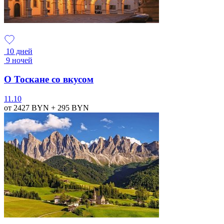
10 дней
9 ночей
О Тоскане со вкусом
11.10
от 2427
BYN
+ 295
BYN