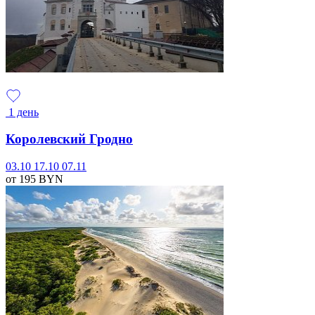
1 день
Королевский Гродно
03.10
17.10
07.11
от 195
BYN