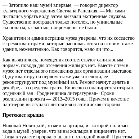
— Затопило наш музей впервые, — говорит директор
культурного учреждения Светлана Рапецкая. — Мы сами
пытались убрать воду, затем вызвали экстренные службы.
Существенно пострадал только потолок, но уникальные
экспонаты, к счастью, повреждены не были.
Хранители и администрация музея уверены, что их соседство
с тремя квартирами, которые располагаются на втором этаже
здания, нежелательно. Как говорится, мало ли что...
Как выяснилось, помещения соответствуют санитарным
нормам, повода для отселения жильцов нет. Вместе с тем в
музее нет отдельного помещения для организации выставок.
Одну квартиру на первом этаже уже отселили, ее
реконструируют под музейный зал. Ремонт начнут делать в
декабре, а за средства гранта Евросоюза планируется открыть
отдельный зал «Гродненщина литературная». Сроки
реализации проекта — 2013–2015 годы. Причем в качестве
партнеров выступают литовская и латвийская стороны.
Протекает крыша
Николай Новицкий, хозяин квартиры, из которой полилась
вода в музей, уверен, что вины жильцов в инциденте нет.
Тогда в туалете прорвало шланг с холодной водой. При этом