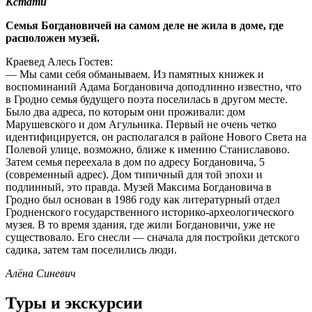
Кстати
Семья Богдановичей на самом деле не жила в доме, где
расположен музей.
Краевед Алесь Гостев:
— Мы сами себя обманываем. Из памятных книжек и
воспоминаний Адама Богдановича доподлинно известно, что
в Гродно семья будущего поэта поселилась в другом месте.
Было два адреса, по которым они проживали: дом
Марушевского и дом Агульника. Первый не очень четко
идентифицируется, он располагался в районе Нового Света на
Полевой улице, возможно, ближе к имению Станиславово.
Затем семья переехала в дом по адресу Богдановича, 5
(современный адрес). Дом типичный для той эпохи и
подлинный, это правда. Музей Максима Богдановича в
Гродно был основан в 1986 году как литературный отдел
Гродненского государственного историко-археологического
музея. В то время здания, где жили Богдановичи, уже не
существовало. Его снесли — сначала для постройки детского
садика, затем там поселились люди.
Алёна Синевич
Туры и экскурсии