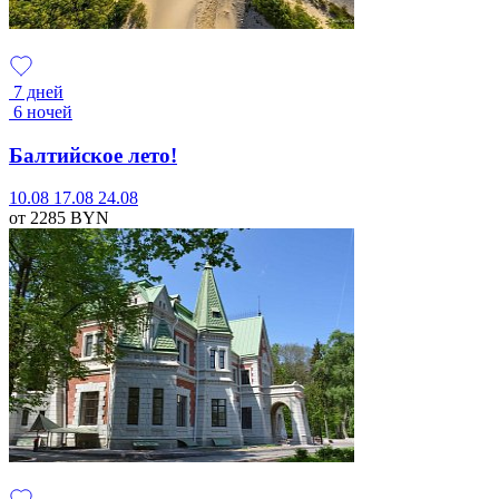
7 дней
6 ночей
Балтийское лето!
10.08
17.08
24.08
от 2285
BYN