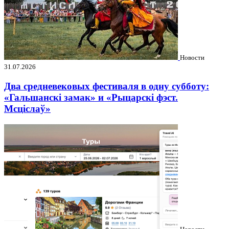
Новости
31.07.2026
Два средневековых фестиваля в одну субботу:
«Гальшанскі замак» и «Рыцарскі фэст.
Мсціслаў»