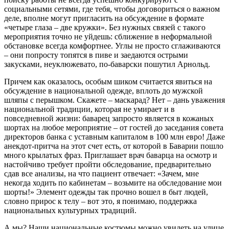
социальными сетями, где тебя, чтобы договориться о важном
деле, вполне могут пригласить на обсуждение в формате
«четыре глаза – две кружки». Без нужных связей с такого
мероприятия точно не уйдешь: сближение в неформальной
обстановке всегда комфортнее. Углы не просто сглаживаются
– они попросту топятся в пиве и заедаются острыми
закусками, неуклюжевато, по-баварски пошутил Арнольд.
Причем как оказалось, особым шиком считается явиться на
обсуждение в национальной одежде, вплоть до мужской
шляпы с перышком. Скажете – маскарад? Нет – дань уважения
национальной традиции, которая не умирает и в
повседневной жизни: баварец запросто является в кожаных
шортах на любое мероприятие – от гостей до заседания совета
директоров банка с уставным капиталом в 100 млн евро! Даже
анекдот-притча на этот счет есть, от которой в Баварии пошло
много крылатых фраз. Приглашает врач баварца на осмотр и
настойчиво требует пройти обследование, предварительно
сдав все анализы, на что пациент отвечает: «Зачем, мне
некогда ходить по кабинетам – возьмите на обследование мои
шорты!» Элемент одежды так прочно вошел в быт людей,
словно прирос к телу – вот это, я понимаю, поддержка
национальных культурных традиций.
А мы? Наши национальные костюмы можно увидеть на улице