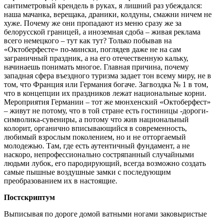
сантиметровый крендель в руках, я лишний раз убеждался:
наша мачанка, верещака, драники, колдуны, смажни ничем не
хуже. Почему же они пропадают из меню сразу же за
белорусской границей, а иноземная сдоба – живая реклама
всего немецкого – тут как тут? Только побывав на
«Октоберфесте» по-мински, поглядев даже не на сам
заграничный праздник, а на его отечественную кальку,
начинаешь понимать многое. Главная причина, почему
западная сфера въездного туризма задает тон всему миру, не в
том, что Франция или Германия богаче. Загвоздка № 1 в том,
что в концепции их праздников лежат национальные корни.
Мероприятия Германии – тот же мюнхенский «Октоберфест»
– живут не потому, что в той стране есть гостиницы -дороги-
символика-сувениры, а потому что жив национальный
колорит, органично вписывающийся в современность,
любимый взрослым поколением, но и не отторгаемый
молодежью. Там, где есть аутентичный фундамент, а не
наскоро, непрофессионально состряпанный случайными
людьми лубок, его пародирующий, всегда возможно создать
самые пышные воздушные замки с последующим
преобразованием их в настоящие.
Постскриптум
Выписывая по дороге домой ватными ногами заковыристые