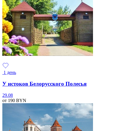
1 день
У истоков Белорусского Полесья
29.08
от 190
BYN