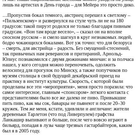
лишь на артистах в День города – для Мейера это просто дико.
…Пропустив бокал темного, австриец перешел к светлому –
«Пильзенскому» и развернулся на стуле чуть ли не на 180
градусов: такой пируэт родился не только благодаря пивным
градусам. «Вон там вроде весело», – сказал он на вполне
сносном русском – и смело шагнул в круг незнакомых людей,
бодро чокающихся бокалами. Вот уж точно: что для белоруса
– смерть, для австрийца – радость. Без смущений-стеснений,
так привычных нам реверансов и притираний, Арнольд-
Юлиус познакомился с двумя дюжинами минчан: и за полчаса
нашел, у кого сегодня можно переночевать, одолжить
велосипед для прогулок по Минску, а также попутчиков по
музеям столицы в свой будущий декабрьский приезд на
практику в институт культуры. Скорость, с которой были
проделаны все эти «мероприятия», меня просто поразила: что
самое интересное, главным «спонсором» легкого контакта с
представителями было все же далеко не пиво. Привыкшие
пить пиво, как мы сок, баварцы не пьянеют и после 20–30
кружек. Тем же меня, кстати, удивляли и англичане: жители
деревеньки Тарлетон (что под Ливерпулем) графства
Ланкашир выпивают и больше, после чего вовсю играют в
бильярд, попадая в лузы чаще трезвых гастарбайтеров, каким
был я в 2005 году.