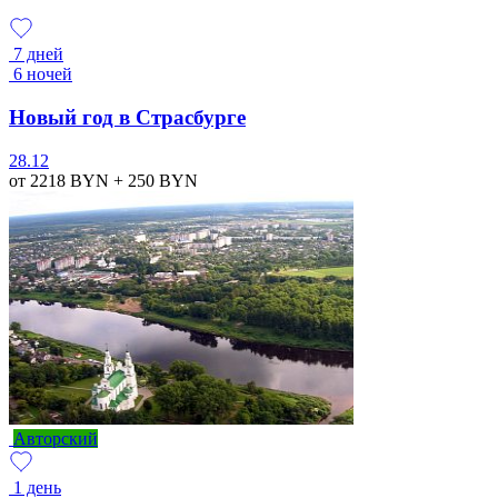
7 дней
6 ночей
Новый год в Страсбурге
28.12
от 2218
BYN
+ 250
BYN
Авторский
1 день