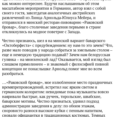
как можно интереснее. Будучи наслышанным об этом
масштабном мероприятии в Германии, автор взял с собой
своего гостя, завсегдатая аналогичных австрийских
развлечений из Линца Арнольда-Юлиуса Мейера, и
отправился в минский ресторан-пивоварню «Раковский
бровар», благо столичные заведения первыми в стране
откликнулись на модное поветрие с Запада.
Честно признаюсь, шел я на минский вариант баварского
«Октоберфеста» с предубеждением: ну нам-то это зачем? Что,
разве мало поводов у народа собраться за хмельным столом –
еще и немецкую традицию подавай? Зачем нам белорусская
гулянка – на мюнхенский лад? Оказывается, мой взгляд был
слишком прямолинеен – и знакомый с философией пивной
концепции не понаслышке Арнольд помог мне во всем
разобраться.
…«Раковский бровар», мое излюбленное место праздничных
времяпрепровождений, встретил нас ярким светом и
германским колоритом: невидимые пока музыканты вовсю
наяривали быстрые, как ручеек, тирольские, швабские,
баварские мотивы. Честно признаться, удивил подход
администрации заведения к делу: по обоим этажам,
сноровисто разнося высокие кубки с пенным напитком,
сновали официантки в традиционных костюмах. Темных