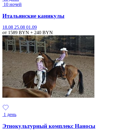
10 ночей
Итальянские каникулы
18.08
25.08
01.09
от 1589
BYN
+ 240
BYN
1 день
Этнокультурный комплекс Наносы