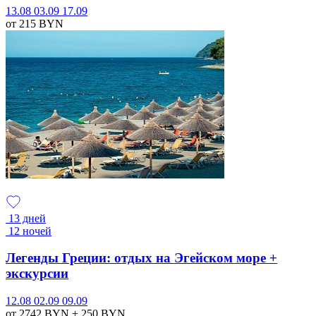
13.08
03.09
17.09
от 215
BYN
13 дней
12 ночей
Легенды Греции: отдых на Эгейском море +
экскурсии
12.08
02.09
09.09
от 2742
BYN
+ 250
BYN