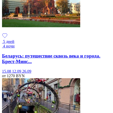
5 дней
4 ночи
Беларусь: путешествие сквозь века и города.
Брест-Минс...
15.08
12.09
26.09
от 1270
BYN