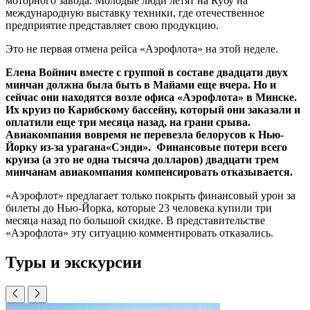
моторного завода. Молодые люди летят на Кубу на
международную выставку техники, где отечественное
предприятие представляет свою продукцию.
Это не первая отмена рейса «Аэрофлота» на этой неделе.
Елена Войнич вместе с группой в составе двадцати двух
минчан должна была быть в Майами еще вчера. Но и
сейчас они находятся возле офиса «Аэрофлота» в Минске.
Их круиз по Карибскому бассейну, который они заказали и
оплатили еще три месяца назад, на грани срыва.
Авиакомпания вовремя не перевезла белорусов к Нью-
Йорку из-за урагана«Сэнди». Финансовые потери всего
круиза (а это не одна тысяча долларов) двадцати трем
минчанам авиакомпания компенсировать отказывается.
«Аэрофлот» предлагает только покрыть финансовый урон за
билеты до Нью-Йорка, которые 23 человека купили три
месяца назад по большой скидке. В представительстве
«Аэрофлота» эту ситуацию комментировать отказались.
Туры и экскурсии