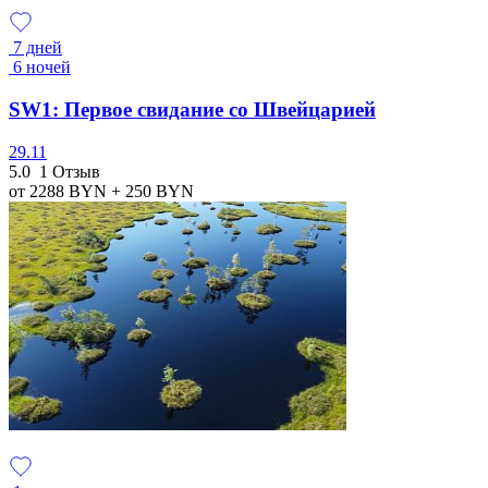
7 дней
6 ночей
SW1: Первое свидание со Швейцарией
29.11
5.0
1 Отзыв
от 2288
BYN
+ 250
BYN