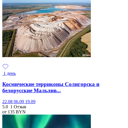
1 день
Космические терриконы Солигорска и
белорусские Мальдив...
22.08
06.09
19.09
5.0
1 Отзыв
от 135
BYN