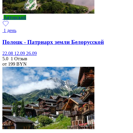
Авторский
1 день
Полоцк - Патриарх земли Белорусской
22.08
12.09
26.09
5.0
1 Отзыв
от 199
BYN