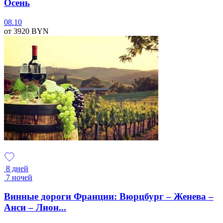
Осень
08.10
от 3920
BYN
8 дней
7 ночей
Винные дороги Франции: Вюрцбург – Женева –
Анси – Лион...