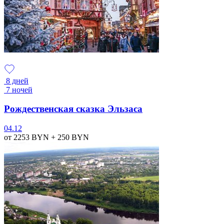
8 дней
7 ночей
Рождественская сказка Эльзаса
04.12
от 2253
BYN
+ 250
BYN