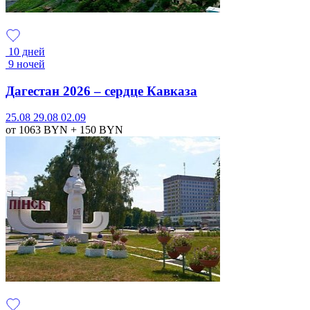
10 дней
9 ночей
Дагестан 2026 – сердце Кавказа
25.08
29.08
02.09
от 1063
BYN
+ 150
BYN