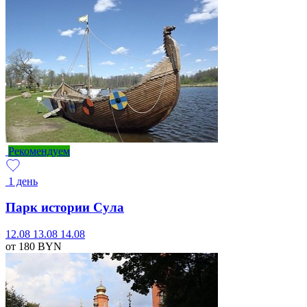
Рекомендуем
1 день
Парк истории Сула
12.08
13.08
14.08
от 180
BYN