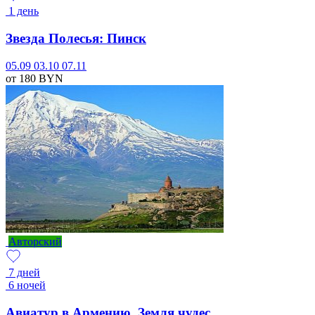
1 день
Звезда Полесья: Пинск
05.09
03.10
07.11
от 180
BYN
Авторский
7 дней
6 ночей
Авиатур в Армению. Земля чудес.