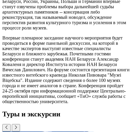
Беларуси, России, Украины, Польши и Германии впервые
станут озвучены проблемы выбора дальнейшей судьбы
архитектурных памятников -- консервация либо
реконструкция, так называемый новодел, обсуждение
перспектив развития культурного туризма и усиления в этом
процессе роли музеев.
Впервые пленарное заседание научного мероприятия будет
проводиться в форме панельной дискуссии, на которой в
качестве экспертов выступят известные специалисты
Беларуси и ближнего зарубежья. Почетными гостями
конференции станут академик НАН Беларуси Александр
Коваленя и директор Института истории НАН Беларуси
Вячеслав Данилович. На форуме состоится презентация книги
известного витебского краеведа Николая Пивовара "Музеі
Віцебска". Издание содержит сведения о более 100 музеях
города и не имеет аналогов в стране. Конференция пройдет
24-25 октября при информационной поддержке Центрально-
европейской инициативы, сообщает «ТиО» служба работы с
общественностью университета.
Туры и экскурсии