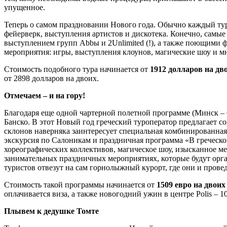
упущенное.
Теперь о самом праздновании Нового года. Обычно каждый тур
фейерверк, выступления артистов и дискотека. Конечно, самые 
выступлением групп Abbы и 2Unlimited (!), а также поющими 
мероприятия: игры, выступления клоунов, магические шоу и мн
Стоимость подобного тура начинается от
1912 долларов на дв
от 2898 долларов на двоих.
Отмечаем – и на гору!
Благодаря еще одной чартерной полетной программе (Минск – С
Банско. В этот Новый год греческий туроператор предлагает 
склонов наверняка заинтересует специальная комбинированная 
экскурсия по Салоникам и праздничная программа «В греческом
хореографических коллективов, магическое шоу, изысканное ме
занимательных праздничных мероприятиях, которые будут орга
туристов отвезут на сам горнолыжный курорт, где они и прове
Стоимость такой программы начинается от
1509 евро на двоих
оплачивается виза, а также новогодний ужин в центре Polis – 100
Плывем к дедушке Томте