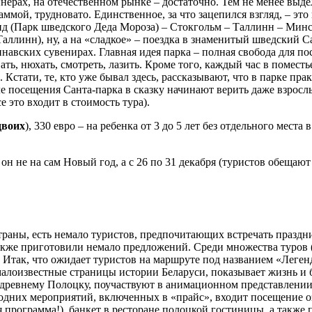
рах, на отечественном рынке – достаточно. Тем не менее выдел
мой, трудновато. Единственное, за что зацепился взгляд, – это
д (Парк шведского Деда Мороза) – Стокгольм – Таллинн – Минск
ллинн), ну, а на «сладкое» – поездка в знаменитый шведский Са
навских сувенирах. Главная идея парка – полная свобода для по
вать, нюхать, смотреть, лазить. Кроме того, каждый час в помес
Кстати, те, кто уже бывал здесь, рассказывают, что в парке прак
е посещения Санта-парка в сказку начинают верить даже взросл
 это входит в стоимость тура).
двоих
), 330 евро – на ребенка от 3 до 5 лет без отдельного мест
 он не на сам Новый год, а с 26 по 31 декабря (туристов обеща
траны, есть немало туристов, предпочитающих встречать праздни
кже приготовили немало предложений. Среди множества туров (
 Итак, что ожидает туристов на маршруте под названием «Леге
 малоизвестные страницы истории Беларуси, показывает жизнь и
 древнему Полоцку, поучаствуют в анимационном представлении 
годних мероприятий, включенных в «прайс», входит посещение о
 программа!), банкет в ресторане полоцкой гостиницы, а также