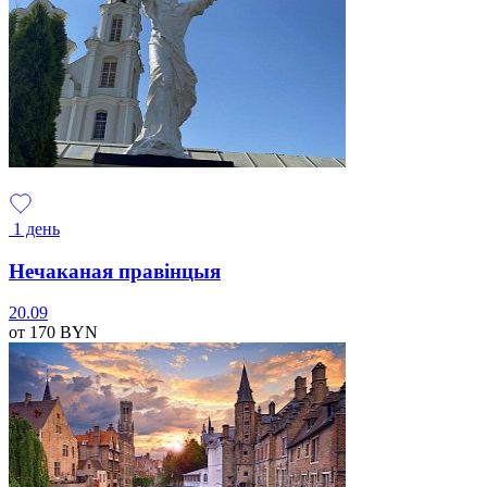
1 день
Нечаканая правінцыя
20.09
от 170
BYN