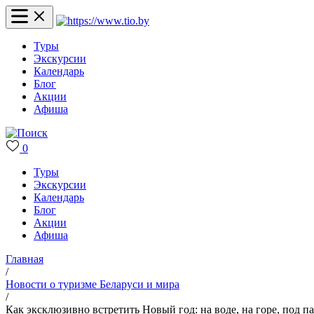
Туры
Экскурсии
Календарь
Блог
Акции
Афиша
0
Туры
Экскурсии
Календарь
Блог
Акции
Афиша
Главная
/
Новости о туризме Беларуси и мира
/
Как эксклюзивно встретить Новый год: на воде, на горе, под п