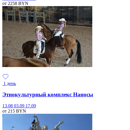
от 2258
BYN
1 день
Этнокультурный комплекс Наносы
13.08
03.09
17.09
от 215
BYN