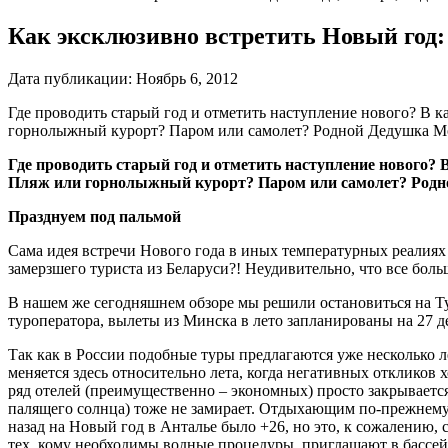
Как эксклюзивно встретить Новый год: н
Дата публикации:
Ноябрь 6, 2012
Где проводить старый год и отметить наступление нового? В к
горнолыжный курорт? Паром или самолет? Родной Дедушка Мор
Где проводить старый год и отметить наступление нового? 
Пляж или горнолыжный курорт? Паром или самолет? Родной
Празднуем под пальмой
Сама идея встречи Нового года в иных температурных реалиях –
замерзшего туриста из Беларуси?! Неудивительно, что все бол
В нашем же сегодняшнем обзоре мы решили остановиться на Т
туроператора, вылеты из Минска в лето запланированы на 27 дек
Так как в России подобные туры предлагаются уже несколько л
меняется здесь относительно лета, когда негативных откликов 
ряд отелей (преимущественно – экономных) просто закрывается, 
палящего солнца) тоже не замирает. Отдыхающим по-прежнему д
назад на Новый год в Анталье было +26, но это, к сожалению, 
тех, кому необходимы водные процедуры, приглашают в бассейны