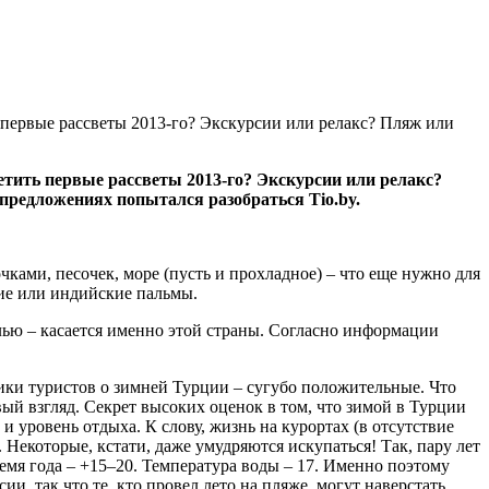
ь первые рассветы 2013-го? Экскурсии или релакс? Пляж или
ретить первые рассветы 2013-го? Экскурсии или релакс?
редложениях попытался разобраться Tio.by.
чками, песочек, море (пусть и прохладное) – что еще нужно для
кие или индийские пальмы.
ью – касается именно этой страны. Согласно информации
лики туристов о зимней Турции – сугубо положительные. Что
рвый взгляд. Секрет высоких оценок в том, что зимой в Турции
и уровень отдыха. К слову, жизнь на курортах (в отсутствие
Некоторые, кстати, даже умудряются искупаться! Так, пару лет
ремя года – +15–20. Температура воды – 17. Именно поэтому
, так что те, кто провел лето на пляже, могут наверстать