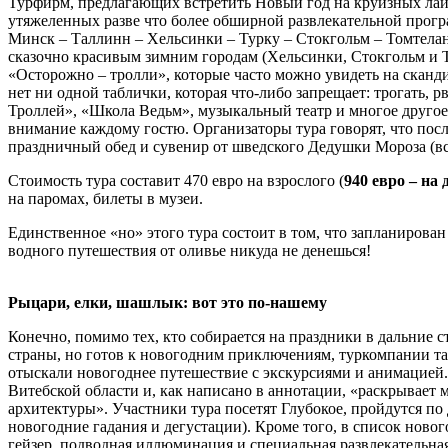
Турфирм, предлагающих встретить Новый год на круизных лайне
утяжеленных разве что более обширной развлекательной програм
Минск – Таллинн – Хельсинки – Турку – Стокгольм – Томтелан
сказочно красивым зимним городам (Хельсинки, Стокгольм и Та
«Осторожно – тролли», которые часто можно увидеть на сканди
нет ни одной таблички, которая что-либо запрещает: трогать, р
Троллей», «Школа Ведьм», музыкальный театр и многое другое. 
внимание каждому гостю. Организаторы тура говорят, что посл
праздничный обед и сувенир от шведского Дедушки Мороза (все
Стоимость тура составит 470 евро на взрослого (
940 евро – на 
на паромах, билеты в музеи.
Единственное «но» этого тура состоит в том, что запланирован
водного путешествия от оливье никуда не денешься!
Рыцари, елки, шашлык: вот это по-нашему
Конечно, помимо тех, кто собирается на праздники в дальние с
страны, но готов к новогодним приключениям, туркомпании та
отыскали новогоднее путешествие с экскурсиями и анимацией.
Витебской области и, как написано в аннотации, «раскрывает
архитектуры». Участники тура посетят Глубокое, пройдутся по
новогодние гадания и дегустации). Кроме того, в список ново
гейзер, подводная иллюминация и специальная развлекательная