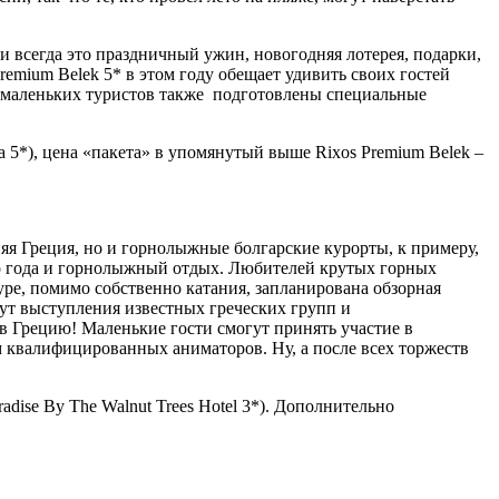
 всегда это праздничный ужин, новогодняя лотерея, подарки,
remium Belek 5* в этом году обещает удивить своих гостей
я маленьких туристов также подготовлены специальные
pa 5*), цена «пакета» в упомянутый выше Rixos Premium Belek –
яя Греция, но и горнолыжные болгарские курорты, к примеру,
ого года и горнолыжный отдых. Любителей крутых горных
уре, помимо собственно катания, запланирована обзорная
дут выступления известных греческих групп и
 в Грецию! Маленькие гости смогут принять участие в
 квалифицированных аниматоров. Ну, а после всех торжеств
aradise By The Walnut Trees Hotel 3*). Дополнительно