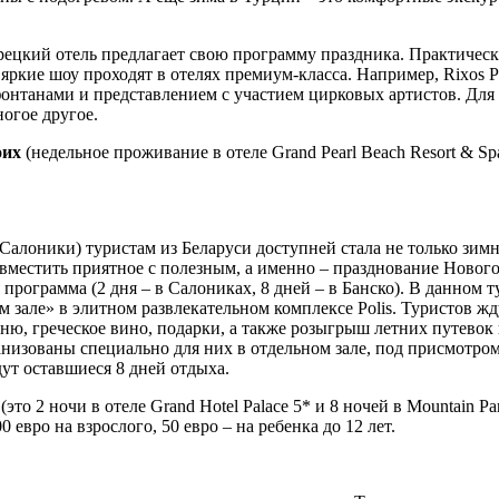
ецкий отель предлагает свою программу праздника. Практически
яркие шоу проходят в отелях премиум-класса. Например, Rixos P
фонтанами и представлением с участием цирковых артистов. Дл
огое другое.
оих
(недельное проживание в отеле Grand Pearl Beach Resort & S
алоники) туристам из Беларуси доступней стала не только зимн
совместить приятное с полезным, а именно – празднование Нов
программа (2 дня – в Салониках, 8 дней – в Банско). В данном т
 зале» в элитном развлекательном комплексе Polis. Туристов ж
ню, греческое вино, подарки, а также розыгрыш летних путевок
низованы специально для них в отдельном зале, под присмотром
дут оставшиеся 8 дней отдыха.
(это 2 ночи в отеле Grand Hotel Palace 5* и 8 ночей в Mountain P
 евро на взрослого, 50 евро – на ребенка до 12 лет.