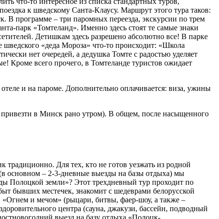
ить что-то интересное из списка стандартных туров,
 поездка к шведскому Санта-Клаусу. Маршрут этого тура таков:
. В программе – три паромных переезда, экскурсии по трем
нта-парк «Томтеланд». Именно здесь стоят те самые знаки
сетителей. Детишкам здесь разрешено абсолютно все! В парке
тье шведского «деда Мороза» что-то происходит: «Школа
тически нет очередей, а дедушка Томте с радостью уделяет
ые! Кроме всего прочего, в Томтеланде туристов ожидает
а в отеле и на пароме. Дополнительно оплачивается: виза, ужины
ют привезти в Минск рано утром). В общем, после насыщенного
к традиционно. Для тех, кто не готов уезжать из родной
в основном – 2-3-дневные выезды на базы отдыха) мы
нды Полоцкой земли»? Этот трехдневный тур проходит по
 быт бывших местечек, знакомит с шедеврами белорусской
«Огнем и мечом» (рыцари, битвы, фаер-шоу, а также –
здоровительного центра (сауна, джакузи, бассейн, подводный
 постновогодний выезд на базу отдыха «Полоцк-