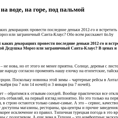
а воде, на горе, под пальмой
аких декорациях провести последние деньки 2012-го и встретит
оз или заграничный Санта-Клаус? Обо всем расскажет tio.by
В каких декорациях провести последние деньки 2012-го и вст
 Дедушка Мороз или заграничный Санта-Клаус? В ценах и п
 не нова, но от этого не менее приятна. Солнце, деревья с листо
ьше народу согласно променять нашу елочку на египетские, тайс
урции. Поскольку новинка этой зимы – чартерные рейсы в Антал
абря (на 7 или 14 ночей) и 3 января (на 7 ночей).
ет – обратимся к отзывам соседей. Вообще практически все отк
хоть отбавляй, на первый взгляд непонятно. Но это только на пе
в строю остаются только самые-самые. А это – сервис, качество 
оступны магазины, рестораны, spa-центры и прочие заведения. 
скорее исключение из правил. Типичная турецкая погода в это в
 с подогревом. А еще зима в Турции – это комфортные экскурсии