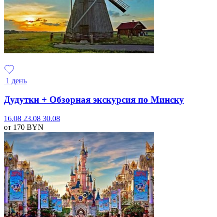
1 день
Дудутки + Обзорная экскурсия по Минску
16.08
23.08
30.08
от 170
BYN