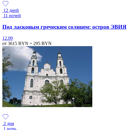
12 дней
11 ночей
Под ласковым греческим солнцем: остров ЭВИЯ
12.09
от 3615
BYN
+ 295
BYN
2 дня
1 ночь