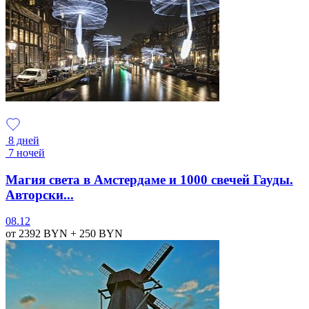
8 дней
7 ночей
Магия света в Амстердаме и 1000 свечей Гауды.
Авторски...
08.12
от 2392
BYN
+ 250
BYN