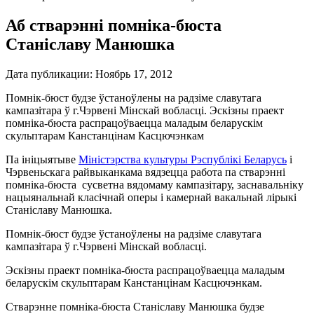
Аб стварэнні помніка-бюста
Станіславу Манюшка
Дата публикации:
Ноябрь 17, 2012
Помнік-бюст будзе ўстаноўлены на радзіме славутага
кампазітара ў г.Чэрвені Мінскай вобласці. Эскізны праект
помніка-бюста распрацоўваецца маладым беларускім
скульптарам Канстанцінам Касцючэнкам
Па ініцыятыве
Міністэрства культуры Рэспублікі Беларусь
і
Чэрвеньскага райвыканкама вядзецца работа па стварэнні
помніка-бюста сусветна вядомаму кампазітару, заснавальніку
нацыянальнай класічнай оперы і камернай вакальнай лірыкі
Станіславу Манюшка.
Помнік-бюст будзе ўстаноўлены на радзіме славутага
кампазітара ў г.Чэрвені Мінскай вобласці.
Эскізны праект помніка-бюста распрацоўваецца маладым
беларускім скульптарам Канстанцінам Касцючэнкам.
Стварэнне помніка-бюста Станіславу Манюшка будзе