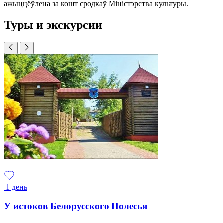
ажыццёўлена за кошт сродкаў Міністэрства культуры.
Туры и экскурсии
1 день
У истоков Белорусского Полесья