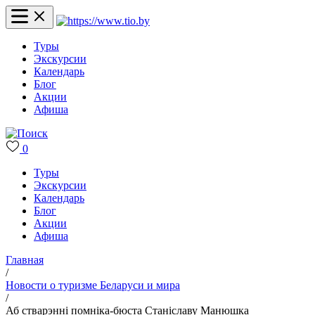
Туры
Экскурсии
Календарь
Блог
Акции
Афиша
0
Туры
Экскурсии
Календарь
Блог
Акции
Афиша
Главная
/
Новости о туризме Беларуси и мира
/
Аб стварэнні помніка-бюста Станіславу Манюшка