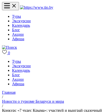
Туры
Экскурсии
Календарь
Блог
Акции
Афиша
0
Туры
Экскурсии
Календарь
Блог
Акции
Афиша
Главная
/
Новости о туризме Беларуси и мира
/
Конкурс «7 чудес Крыма»: участвуй и выиграй сказочный