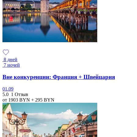
8 дней
7 ночей
Вне конкуренции: Франция + Швейцария
01.09
5.0
1 Отзыв
от 1903
BYN
+ 295
BYN