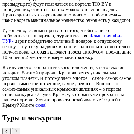
предыдущего) будут появляться на портале TIO.BY в
понедельник, ответить на них можно в течение недели.
Присоединиться к соревнованию можно в любое время –
шанс набрать максимальное количество очков есть у каждого!
И, конечно, главный приз стоит того, чтобы за него
побороться: наш партнер, туристическая
«Компания «Би-
ТУР»
дарит победителю отличный подарок к отпускному
сезону – путевку на двоих в один из пансионатов или отелей
полуострова, которая включает проезд автобусом, проживание
10 ночей в 2-местном номере, медстраховку.
В силу своего геополитического положения, многовековой
истории, богатой природы Крым является уникальным
уголком планеты. И потому здесь многое – самое-самое: самое
первое, самое таинственное, самое древнее... Вопросы о
самых-самых уникальных крымских явлениях – в первом
этапе конкурса «7 чудес Крыма», который уже проходит на
нашем портале. Хотите провести незабываемые 10 дней в
Крыму? Жмите
сюда
!
Туры и экскурсии