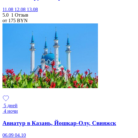
11.08
12.08
13.08
5.0
1 Отзыв
от 175
BYN
5 дней
4 ночи
Авиатур в Казань, Йошкар-Олу, Свияжск
06.09
04.10