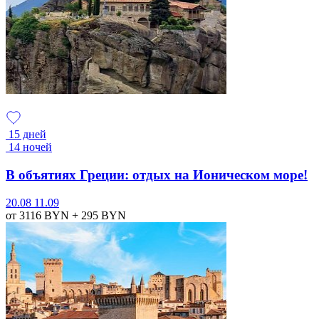
15 дней
14 ночей
В объятиях Греции: отдых на Ионическом море!
20.08
11.09
от 3116
BYN
+ 295
BYN