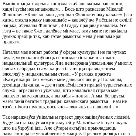
Вынік працы творчага тандэма стаў адважным рашэннем,
хаця і зусім невыпадковым… Вось што расказвае Мікалай
Філіповіч: «Калісьці мой дзед Іван Філіповіч быў кавалём (яго
хатка стаяла крыху наводшыбе – кавалёў жа ў вёсцы не сялілі),
бацька, Усевалад Філіповіч, 40 гадоў працаваў кавалём. Усё
гэта – не такое ўжо і далёкае мінулае, таму мяне не пакідала
думка: зрабіць так, каб гэтае рамяство мела ў нашым краі
працяг».
Наталля мае вопыт работы ў сферы культуры і не па чутках
ведае, якую каштоўнасць сёння мае гістарычны пласт
нацыянальнай культуры. Яна непасрэдна ўдзельнічае ў многіх
святах і абрадах і сама хацела б заняцца правядзеннем
вяселляў у нацыянальным стылі. «У рамках праекта
«Камунікацыі без межаў» мне давялося быць у Польшчы, –
дзеліцца лідчанка, – дзе я пазнаёмілася з працай турыстычных
служб і аграсядзіб і ўбачыла, што кавальская справа мае
вялікую папулярнасць, а вырабы – попыт. А мы, беларусы,
маем такія багатыя традыцыі кавальскага рамяства – нам не
трэба нічога шукаць, вось яно – ляжыць на паверхні…»
Так нараджаўся ўнікальны праект двух зацікаўленых людзей.
Будучая старадаўняя кузня-музей у Мажэйкаве існуе пакуль
што на ўзроўні ідэі. Але аўтары актыўна прыкладаюць
намаганні да яе ўвасаблення ў жыццё. Прычым робяць гэта з