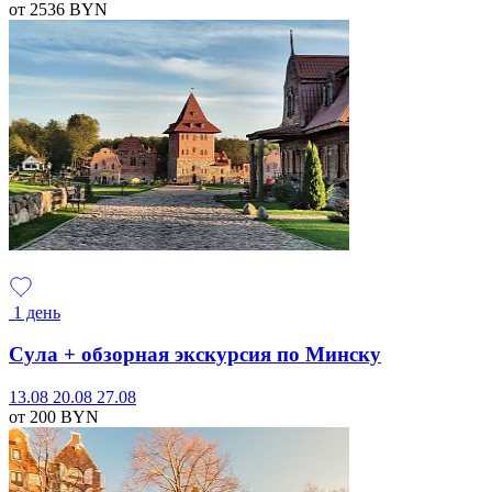
от 2536
BYN
1 день
Сула + обзорная экскурсия по Минску
13.08
20.08
27.08
от 200
BYN