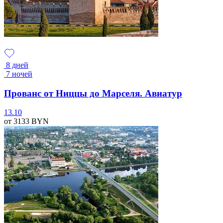
8 дней
7 ночей
Прованс от Ниццы до Марселя. Авиатур
13.10
от 3133
BYN