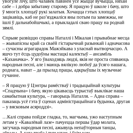
ўвогуле лічу, што чалавек павінен усё жыццё вучыцца, няхай
сабе – і добра забытаму старому. Я працую ў школе і бачу, што
ў многіх хлопцаў рукі залатыя. Хочацца гэтых хлопцаў
зацікавіць, каб не раз’язджаліся яны потым па замежжы, не
ішлі ў дальнабойшчыкі, а прыкладалі сваю працу на роднай
зямлі.
Спрыяе развіццю справы Наталлі і Мікалая і прывабнае месца
– жывапісны край са сваёй гістарычнай разынкай і адначасова
– сучасны аграгарадок Мажэйкава з уласнай вытворчасцю. А
яшчэ тут ёсць цудоўны мастацкі калектыў – ансамбль
«Каханачка». У яго ўваходзяць людзі, якія не проста спяваюць
народныя песні, але і маюць вялікую любоў да ўсяго нашага,
роднага, нават – да прылад працы, адкрыўшы іх музычнае
гучанне.
– Я працую ў Цэнтры рамёстваў і традыцыйнай культуры
«Спадчына» і бачу, якую цікавасць турыстаў выклікае наша
самабытная культура, – гаворыць Наталля. – Адна справа –
паказаць усё гэта ў сценах адміністрацыйнага будынка, другая
– у вясковым асяроддзі».
…Калі справа пойдзе гладка, то, магчыма, ужо наступным
летам у «Кавалёвай лазе» пачуецца першы ўдар молата,
загучаць народныя песні, ажывуць непаўторныя танцы,
абрады. А гэта трэба і турыстам, і ўсім нам.