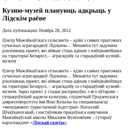
Кузню-музей плануюць адкрыць у
Лідскім раёне
Дата публикации:
Ноябрь 28, 2012
Цэнтр Мажэйкаўскага сельсавета – адзін з самых прыгожых
сучасных аграгарадкоў Лідчыны… Менавіта тут задумана
рэалізаваць праект, які абяцае стаць адным з найцікавейшых
на тэрыторыі Беларусі, – аграсядзібу са старадаўняй кузняй-
музеем
Цэнтр Мажэйкаўскага сельсавета – адзін з самых прыгожых
сучасных аграгарадкоў Лідчыны… Менавіта тут задумана
рэалізаваць праект, які абяцае стаць адным з найцікавейшых
на тэрыторыі Беларусі, – аграсядзібу са старадаўняй кузняй-
музеем. Зараз праект у стадыі распрацоўкі, з яго аўтарамі –
супрацоўніцай аддзела культуры, студэнткай Гродзенскага
дзяржуніверсітэта імя Янкі Купалы па спецыяльнасці
«менеджмент турыстычнай індустрыі» Наталляй
Шчаўканогавай, і настаўнікам працоўнага навучання
Мажэйкаўскай школы Мікалаем Філіповічам – гутарыў
карэспандэнт «
Лідскай газеты»
.