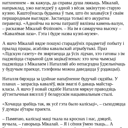
натхненнем – як кажуць, да справы душа ляжыць. Мікалай,
напрыклад, ужо нагледзеў у адной з вёсак закінутую старую
кузню. Каштоўнасць будынка ў тым, што ён захаваўся ў сваім
першародным выглядзе. Застаецца толькі яго акуратна
перавезці. «Аднойчы на вочы патрапіў вялізны камень-валун,
– расказвае Мікалай Філіповіч. – На ім я самаручна высеку –
«Кавалёвая лаза». Гэта і будзе назва кузні-музея».
А яшчэ Мікалай вядзе пошукі старадаўніх прадметаў побыту і
прылад працы, асабліва кавальскай атрыбутыкі. Праз
«Лідскую газету» ён звяртаецца да ўсіх лідчан, хто гатовы з ім
падзяліцца старыной (для зацікаўленых: хто хоча чымсьці
падзяліцца з Мікалаем і Наталляй або непасрэдна ўдзельнічаць
у будучым праекце, тэлефоны можна даведацца ў рэдакцыі).
Наталля бярэцца за ідэйнае напаўненне будучай сядзібы. У
планах – запрасіць кавалёў, якія змаглі б даваць майстар-
класы. А яшчэ ў новай сядзібе Наталля мяркуе праводзіць
аўтэнтычныя вяселлі ў беларускім нацыянальным стылі.
«Хочацца зрабіць так, як усё гэта было калісьці», – сыходзяцца
ў думцы аўтары праекта.
– Памятаю, калісьці маці ткала на кроснах і нас, дзяцей,
вучыла, – гаворыць Мікалай. – Я і сёння ўмею ткаць... А