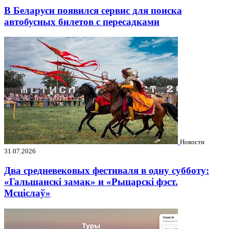
В Беларуси появился сервис для поиска
автобусных билетов с пересадками
Новости
31.07.2026
Два средневековых фестиваля в одну субботу:
«Гальшанскі замак» и «Рыцарскі фэст.
Мсціслаў»