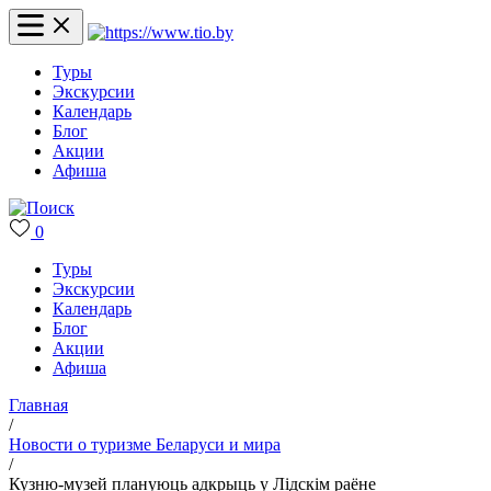
Туры
Экскурсии
Календарь
Блог
Акции
Афиша
0
Туры
Экскурсии
Календарь
Блог
Акции
Афиша
Главная
/
Новости о туризме Беларуси и мира
/
Кузню-музей плануюць адкрыць у Лідскім раёне