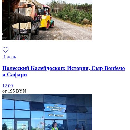
1 день
Полесский Калейдоскоп: История, Сыр Bonfesto
и Сафари
12.09
от 195
BYN