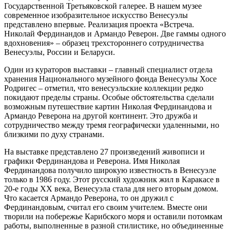
Государственной Третьяковской галерее. В нашем музее
современное изобразительное искусство Венесуэлы
представлено впервые. Реализация проекта «Встреча.
Николай Фердинандов и Армандо Реверон. Две гаммы одного
вдохновения» – образец трехстороннего сотрудничества
Венесуэлы, России и Беларуси.
Один из кураторов выставки – главный специалист отдела
хранения Национального музейного фонда Венесуэлы Хосе
Родригес – отметил, что венесуэльские коллекции редко
покидают пределы страны. Особые обстоятельства сделали
возможным путешествие картин Николая Фердинандова и
Армандо Реверона на другой континент. Это дружба и
сотрудничество между тремя географически удаленными, но
близкими по духу странами.
На выставке представлено 27 произведений живописи и
графики Фердинандова и Реверона. Имя Николая
Фердинандова получило широкую известность в Венесуэле
только в 1986 году. Этот русский художник жил в Каракасе в
20-е годы ХХ века, Венесуэла стала для него вторым домом.
Что касается Армандо Реверона, то он дружил с
Фердинандовым, считал его своим учителем. Вместе они
творили на побережье Карибского моря и оставили потомкам
работы, выполненные в разной стилистике, но объединенные