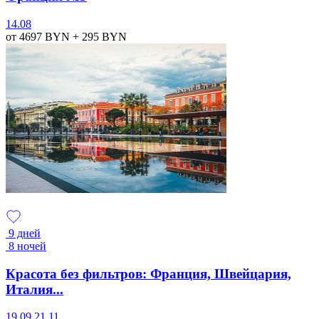
14.08
от 4697
BYN
+ 295
BYN
9 дней
8 ночей
Красота без фильтров: Франция, Швейцария,
Италия...
19.09
21.11