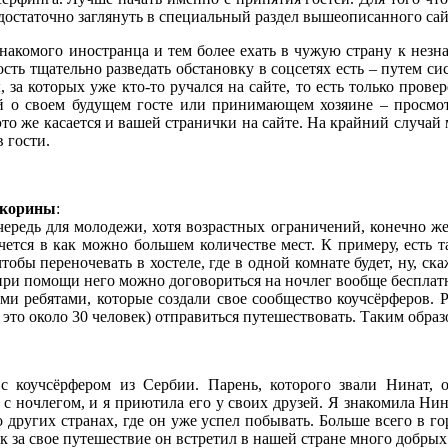
достаточно заглянуть в специальный раздел вышеописанного сай
знакомого иностранца и тем более ехать в чужую страну к незн
ость тщательно разведать обстановку в соцсетях есть – путем с
, за которых уже кто-то ручался на сайте, то есть только про
 о своем будущем госте или принимающем хозяине – просмотр
то же касается и вашей странички на сайте. На крайний случай 
в гости.
Скорины
:
ередь для молодежи, хотя возрастных ограничений, конечно же, 
очется в как можно большем количестве мест. К примеру, есть т
тобы переночевать в хостеле, где в одной комнате будет, ну, ск
 при помощи него можно договориться на ночлег вообще беспла
и ребятами, которые создали свое сообщество коучсёрферов. Р
а это около 30 человек) отправиться путешествовать. Таким обр
 коучсёрфером из Сербии. Парень, которого звали Нинат, 
с ночлегом, и я приютила его у своих друзей. Я знакомила Нин
других странах, где он уже успел побывать. Больше всего в го
 как за свое путешествие он встретил в нашей стране много добр