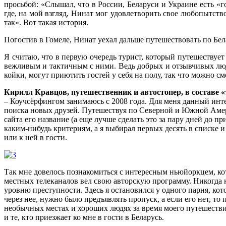
просьбой: «Слышал, что в России, Беларуси и Украине есть «го
где, на мой взгляд, Нинат мог удовлетворить свое любопытств
так». Вот такая история.
Погостив в Гомеле, Нинат уехал дальше путешествовать по Бела
Я считаю, что в первую очередь турист, который путешествуе
вежливым и тактичным с ними. Ведь добрых и отзывчивых люде
койки, могут приютить гостей у себя на полу, так что можно 
Кирилл Кравцов, путешественник и автостопер, в составе
– Коучсёрфингом занимаюсь с 2008 года. Для меня данный инте
поиска новых друзей. Путешествуя по Северной и Южной Амери
сайта его название (а еще лучше сделать это за пару дней до п
каким-нибудь критериям, а я выбирал первых десять в списке
или к ней в гости.
Так мне довелось познакомиться с интересным ньюйоркцем, ко
местных телеканалов вел свою авторскую программу. Никогда 
уровню преступности. Здесь я остановился у одного парня, ко
через нее, нужно было предъявлять пропуск, а если его нет, 
необычных местах и хороших людях за время моего путешествия 
и те, кто приезжает ко мне в гости в Беларусь.