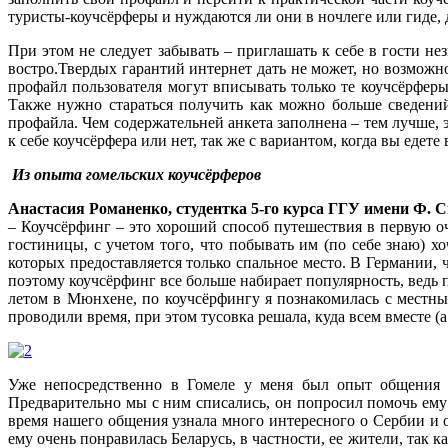
туристы-коучсёрферы и нуждаются ли они в ночлеге или гиде, 
При этом не следует забывать – приглашать к себе в гости не
востро.Твердых гарантий интернет дать не может, но возможн
профайл пользователя могут вписывать только те коучсёрферы
Также нужно стараться получить как можно больше сведений
профайла. Чем содержательней анкета заполнена – тем лучше, э
к себе коучсёрфера или нет, так же с вариантом, когда вы едете 
Из опыта гомельских коучсёрферов
Анастасия Романенко, студентка 5-го курса ГГУ имени Ф. 
– Коучсёрфинг – это хороший способ путешествия в первую оч
гостиницы, с учетом того, что побывать им (по себе знаю) х
которых предоставляется только спальное место. В Германии, ч
поэтому коучсёрфинг все больше набирает популярность, ведь
летом в Мюнхене, по коучсёрфингу я познакомилась с местным
проводили время, при этом тусовка решала, куда всем вместе (
Уже непосредственно в Гомеле у меня был опыт общения с
Предварительно мы с ним списались, он попросил помочь ему 
время нашего общения узнала много интересного о Сербии и о 
ему очень понравилась Беларусь, в частности, ее жители, так