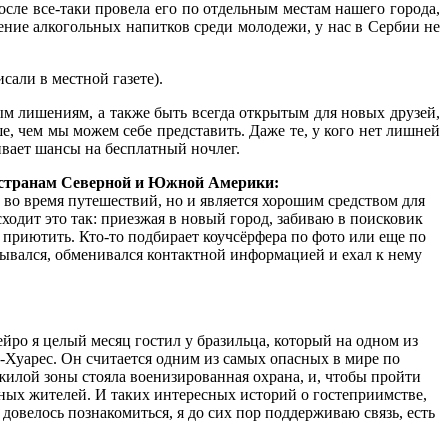
после все-таки провела его по отдельным местам нашего города,
ление алкогольных напитков среди молодежи, у нас в Сербии не
сали в местной газете).
ым лишениям, а также быть всегда открытым для новых друзей,
, чем мы можем себе представить. Даже те, у кого нет лишней
ивает шансы на бесплатный ночлег.
5 странам Северной и Южной Америки:
 во время путешествий, но и является хорошим средством для
одит это так: приезжая в новый город, забиваю в поисковик
ня приютить. Кто-то подбирает коучсёрфера по фото или еще по
сывался, обменивался контактной информацией и ехал к нему
йро я целый месяц гостил у бразильца, который на одном из
-Хуарес. Он считается одним из самых опасных в мире по
жилой зоны стояла военизированная охрана, и, чтобы пройти
стных жителей. И таких интересных историй о гостеприимстве,
довелось познакомиться, я до сих пор поддерживаю связь, есть