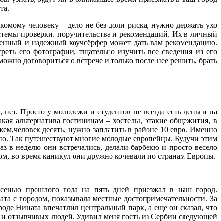
та.
акомому человеку – дело не без доли риска, нужно держать ухо
истемы проверки, поручительства и рекомендаций. Их в личный
веренный и надежный коучсёрфер может дать вам рекомендацию.
еть его фотографии, тщательно изучить все сведения из его
можно договориться о встрече и только после нее решить, брать
нет. Просто у молодежи и студентов не всегда есть деньги на
акая альтернатива гостиницам – хостелы, этакие общежития, в
ажем,человек десять, нужно заплатить в районе 10 евро. Именно
тно. Так путешествуют многие молодые европейцы. Будучи этим
аз в неделю они встречались, делали барбекю и просто весело
азом, во время каникул они дружно кочевали по странам Европы.
осенью прошлого года на пять дней приезжал в наш город.
ата с городом, показывала местные достопримечательности. За
роде Нината впечатлил центральный парк, а еще он сказал, что
ых и отзывчивых людей. Удивил меня гость из Сербии следующей