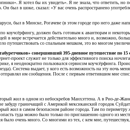
пники». Я хотел бы их увидеть». Я не знала, что ответить, но 
о. Он был в шоке, сказал: «У вас очень распространено употреб
руси, был в Минске, Рогачеве (в этом городе про него даже напи
т по коучсёрфингу, должен быть готовым к авантюрам и некотор
й в мире встречается действительно много и, возможно, больше
смело путешествовать со спальным мешком, это во многом увелич
 «табуретчиков» совершивший 395-дневное путешествие по 1
рнет-проект служит не только для эффективного поиска ночлега
ке, я неоднократно пользовался сервисом коучсёрфинга. Происх
риезда). Система выдает, у кого есть возможность на эту ночь ме
 и отправлял им сообщения. После с первым ответившим мне спи
торый жил в одном из небоскребов Манхэттена. А в Рио-де-Жане
не забуду граничащий с Америкой мексиканский городок Суйдат
торый жил в самом безопасном районе города. Там по периметру 
то попасть туда можно было только по приглашению одного из ме
было очень много. Со многими из тех, с кем мне, путешествуя, 