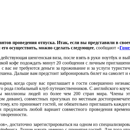
нтов проведения отпуска. Итак, если вы представили в свое
ы его осуществить, можно сделать следующее
, сообщают «
Гоме
и действующая шенгенская виза, после взять в руки ноутбук и в
чашкой кофе подождать минут 20 сообщения с личным приглашени
 с вас не требуются деньги за проживание и за услуги туристич
ешена. Дальше вам предстоит забронировать билет на самолет и 
нария, когда сразу вас приглашает в гости совершенно незнак
его рода глобальный клуб путешественников. С английского коуч
ы миллионы людей из более чем 200 стран мира. Члены этог
ном диване), совместных прогулках по местным достопримечате
тому, кто принимает гостей, не обязательно приглашать каждог
ли предложить любой вариант совместного проведения времени
говоренности.
», достаточно зарегистрироваться на одном из специализирован
сёрфинга. Лучше начать именно с принятия гостей. Для того что