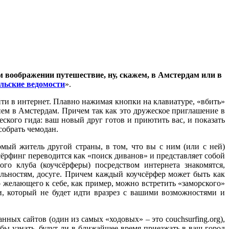
м воображении путешествие, ну, скажем, в Амстердам или в
льские ведомости
».
ыйти в интернет. Плавно нажимая кнопки на клавиатуре, «вбить»
ем в Амстердам. Причем так как это дружеское приглашение в
еского гида: ваш новый друг готов и приютить вас, и показать
собрать чемодан.
омый житель другой страны, в том, что вы с ним (или с ней)
сёрфинг переводится как «поиск диванов» и представляет собой
о клуба (коучсёрферы) посредством интернета знакомятся,
льностям, досуге. Причем каждый коучсёрфер может быть как
о желающего к себе, как пример, можно встретить «заморского»
, который не будет идти вразрез с вашими возможностями и
ных сайтов (один из самых «ходовых» – это сouchsurfing.org),
бы узнать, будут ли в ближайшее время приезжать в ваш город