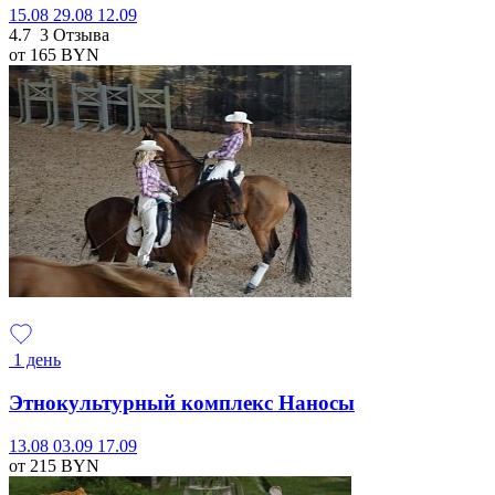
15.08
29.08
12.09
4.7
3 Отзыва
от 165
BYN
1 день
Этнокультурный комплекс Наносы
13.08
03.09
17.09
от 215
BYN