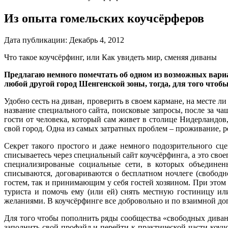
Из опыта гомельских коучсёрферов
Дата публикации:
Декабрь 4, 2012
Что такое коучсёрфинг, или Как увидеть мир, сменяя диваны
Предлагаю немного помечтать об одном из возможных вариа
любой другой город Шенгенской зоны, тогда, для того чтоб
Удобно сесть на диван, проверить в своем кармане, на месте л
название специального сайта, поисковые запросы, после за 
гости от человека, который сам живет в столице Нидерландов,
свой город. Одна из самых затратных проблем – проживание, р
Секрет такого простого и даже немного подозрительного сце
списываетесь через специальный сайт коучсёрфинга, а это сво
специализированые социальные сети, в которых объединен
списываются, договариваются о бесплатном ночлеге (свобод
гостем, так и принимающим у себя гостей хозяином. При этом 
туриста и помочь ему (или ей) снять местную гостиницу и
желаниями. В коучсёрфинге все добровольно и по взаимной до
Для того чтобы пополнить ряды сообщества «свободных диванов
заполнить свой профайл и перейти к практической части коуч