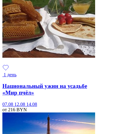
1 день
Национальный ужин на усадьбе
«Мир пчёл»
07.08
12.08
14.08
от 216
BYN