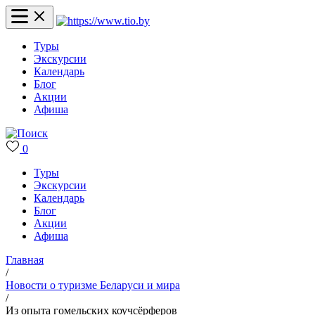
Туры
Экскурсии
Календарь
Блог
Акции
Афиша
0
Туры
Экскурсии
Календарь
Блог
Акции
Афиша
Главная
/
Новости о туризме Беларуси и мира
/
Из опыта гомельских коучсёрферов