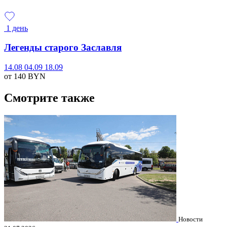
1 день
Легенды старого Заславля
14.08
04.09
18.09
от 140
BYN
Смотрите также
Новости