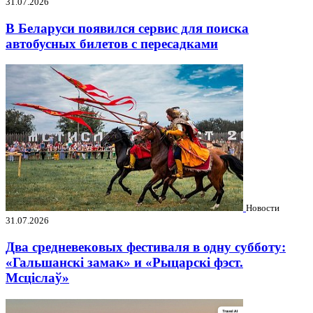
31.07.2026
В Беларуси появился сервис для поиска
автобусных билетов с пересадками
Новости
31.07.2026
Два средневековых фестиваля в одну субботу:
«Гальшанскі замак» и «Рыцарскі фэст.
Мсціслаў»