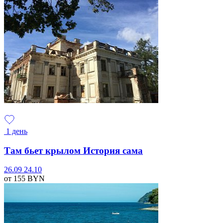
1 день
Там бьет крылом История сама
26.09
24.10
от 155
BYN