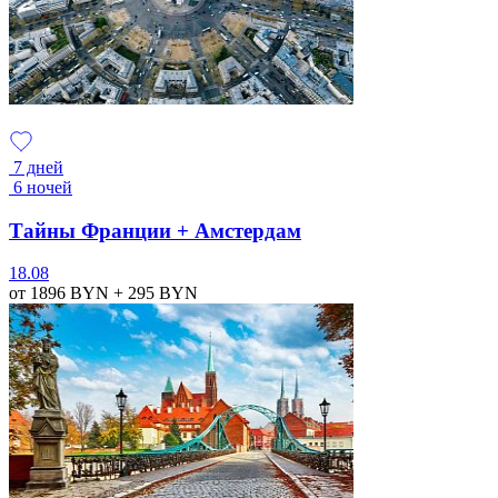
7 дней
6 ночей
Тайны Франции + Амстердам
18.08
от 1896
BYN
+ 295
BYN