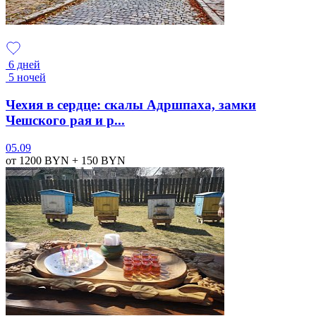
6 дней
5 ночей
Чехия в сердце: скалы Адршпаха, замки
Чешского рая и р...
05.09
от 1200
BYN
+ 150
BYN