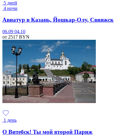
5 дней
4 ночи
Авиатур в Казань, Йошкар-Олу, Свияжск
06.09
04.10
от 2517
BYN
1 день
О Витебск! Ты мой второй Париж