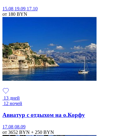
15.08
19.09
17.10
от 180
BYN
13 дней
12 ночей
Авиатур с отдыхом на о.Корфу
17.08
08.09
от 3652
BYN
+ 250
BYN